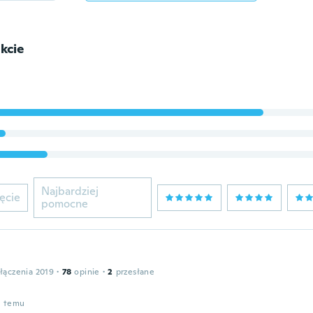
kcie
Najbardziej
ęcie
pomocne
łączenia 2019
·
78
opinie
·
2
przesłane
u temu