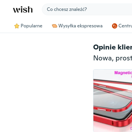
Jump to section
Popularne
Wysyłka ekspresowa
Centru
Opinie kli