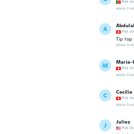
Rok do
około 3 r
Abdula
A
Rok do
Tip top
około 3 r
Maria-
M
Rok do
około 3 r
Cecilia
C
Rok do
około 3 r
Juliez
J
Rok do