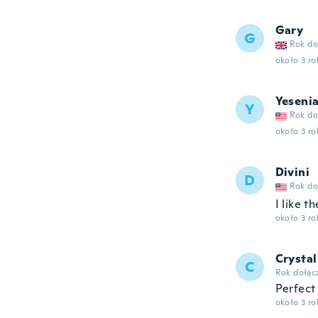
Gary
G
Rok do
około 3 r
Yeseni
Y
Rok do
około 3 r
Divini
D
Rok do
I like t
około 3 r
Crystal
C
Rok dołąc
Perfect
około 3 r