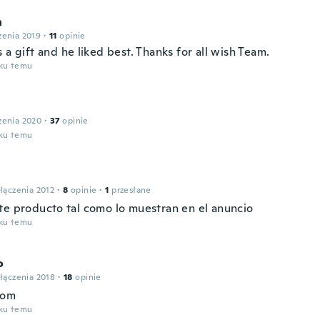
n
zenia 2019
·
11
opinie
 a gift and he liked best. Thanks for all wish Team.
oku temu
zenia 2020
·
37
opinie
oku temu
łączenia 2012
·
8
opinie
·
1
przesłane
te producto tal como lo muestran en el anuncio
oku temu
o
łączenia 2018
·
18
opinie
bom
oku temu