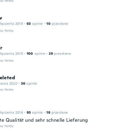
oku temu
v
łączenia 2019
·
63
opinie
·
10
przesłane
oku temu
ír
łączenia 2019
·
100
opinie
·
29
przesłane
oku temu
leted
zenia 2020
·
36
opinie
oku temu
łączenia 2016
·
93
opinie
·
18
przesłane
te Qualität und sehr schnelle Lieferung
oku temu