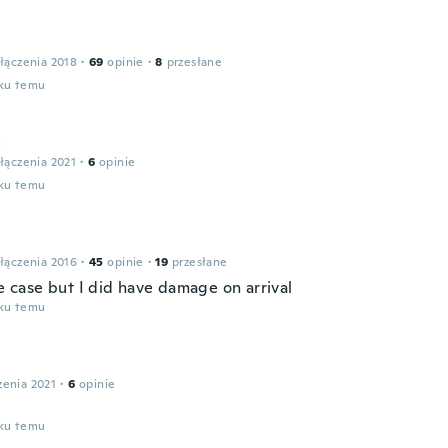
łączenia 2018
·
69
opinie
·
8
przesłane
oku temu
a
łączenia 2021
·
6
opinie
oku temu
łączenia 2016
·
45
opinie
·
19
przesłane
he case but I did have damage on arrival
oku temu
zenia 2021
·
6
opinie
oku temu