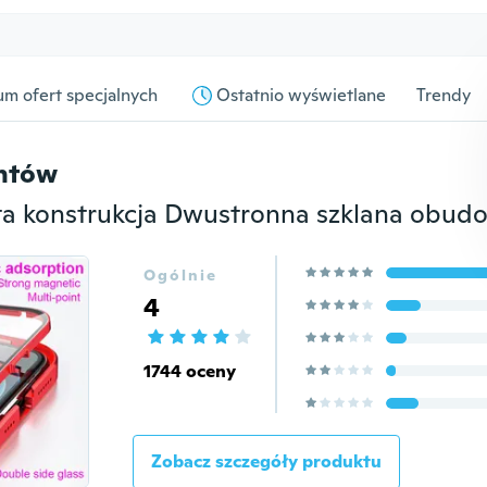
m ofert specjalnych
Ostatnio wyświetlane
Trendy
entów
Ogólnie
4
1744 oceny
Zobacz szczegóły produktu