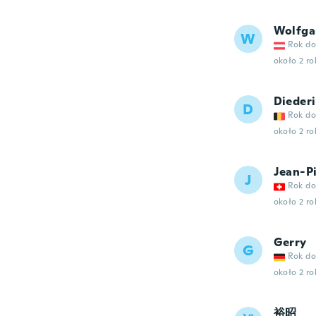
Wolfga
W
Rok do
około 2 r
Dieder
D
Rok do
około 2 r
Jean-P
J
Rok do
około 2 r
Gerry
G
Rok do
około 2 r
裕昭