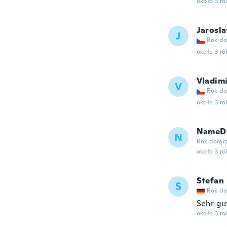
około 3 r
Jarosla
J
Rok do
około 3 r
Vladim
V
Rok do
około 3 r
NameDe
N
Rok dołąc
około 3 r
Stefan
S
Rok do
Sehr gu
około 3 r