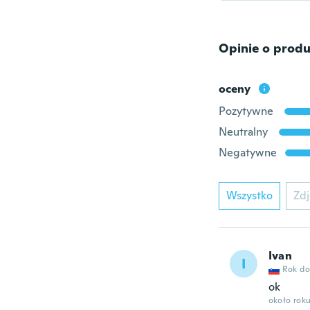
Opinie o produ
oceny
Pozytywne
Neutralny
Negatywne
Wszystko
Zdj
Ivan
I
Rok do
ok
około rok