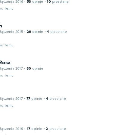
łączenia 2016
·
53
opinie
·
10
przesłane
oku temu
h
łączenia 2015
·
29
opinie
·
4
przesłane
oku temu
Rosa
łączenia 2017
·
80
opinie
oku temu
łączenia 2017
·
77
opinie
·
4
przesłane
oku temu
łączenia 2019
·
17
opinie
·
2
przesłane