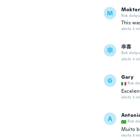
Mokta
M
Rok dołąc
This was
około 3 r
幸喜
幸
Rok dołąc
około 3 r
Gary
G
Rok do
Excelen
około 3 r
Antoni
A
Rok do
Muito 
około 3 r