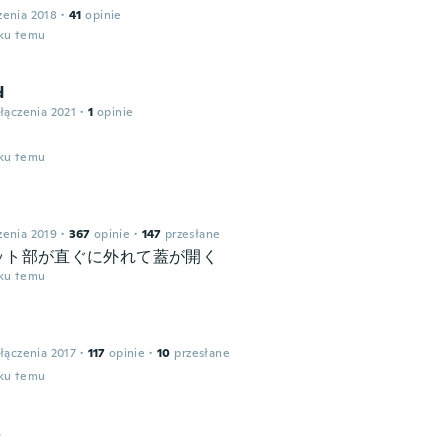
zenia 2018
·
41
opinie
oku temu
d
łączenia 2021
·
1
opinie
oku temu
zenia 2019
·
367
opinie
·
147
przesłane
ット部が直ぐに外れて蓋が開く
oku temu
łączenia 2017
·
117
opinie
·
10
przesłane
oku temu
o