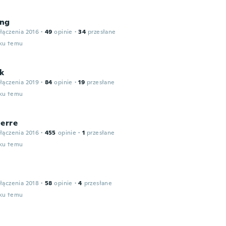
ng
łączenia 2016
·
49
opinie
·
34
przesłane
oku temu
ik
łączenia 2019
·
84
opinie
·
19
przesłane
oku temu
ierre
łączenia 2016
·
455
opinie
·
1
przesłane
oku temu
łączenia 2018
·
58
opinie
·
4
przesłane
oku temu