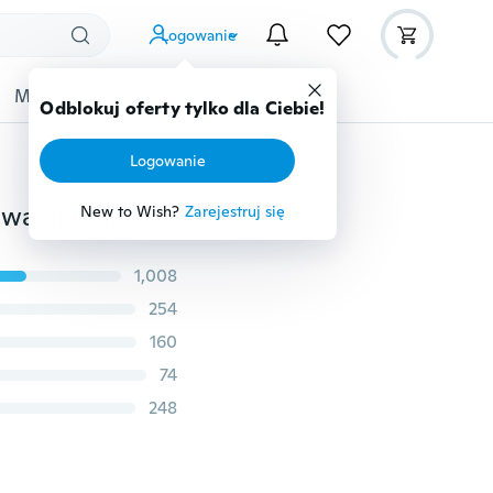
Logowanie
Moda
Przybory dziecięce
Więcej
Odblokuj oferty tylko dla Ciebie!
Logowanie
Nowa, prosta konstrukcja Dwustronna szklana obudowa magnetyczna z adsorpcją metalu dla Iphone12 12Pro 12Mini 12Pro Max Iphone 11 11Pro 11Pro Max Iphonex Xs Max Xr Osłona adsorpcyjna magnetyczna dla Iphone 7 8 Plus Se 2020
New to Wish?
Zarejestruj się
1,008
254
160
74
248