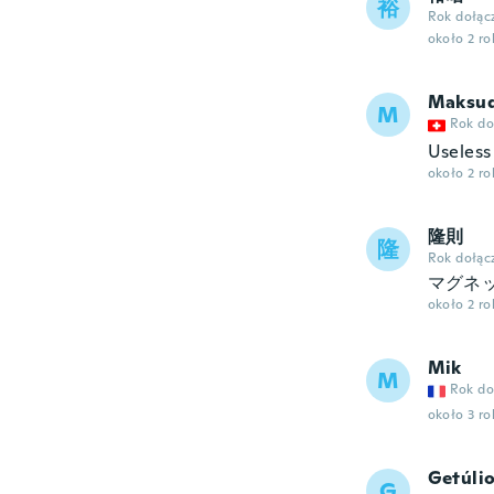
裕
Rok dołąc
około 2 r
Maksu
M
Rok do
Useless
około 2 r
隆則
隆
Rok dołąc
マグネ
około 2 r
Mik
M
Rok do
około 3 r
Getúli
G