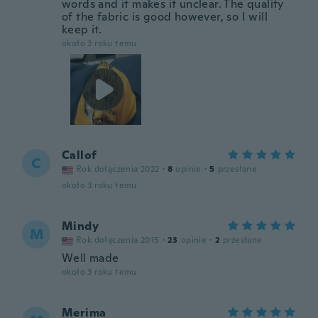
words and it makes it unclear. The quality
of the fabric is good however, so I will
keep it.
około 3 roku temu
Callof
C
Rok dołączenia 2022
·
8
opinie
·
5
przesłane
około 3 roku temu
Mindy
M
Rok dołączenia 2015
·
23
opinie
·
2
przesłane
Well made
około 3 roku temu
Merima