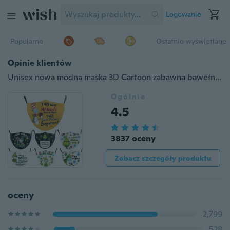
Logowanie
Popularne
Ostatnio wyświetlane
Opinie klientów
Unisex nowa modna maska 3D Cartoon zabawna bawełniana maska na twarz oddychająca maska
Ogólnie
4.5
3837 oceny
Zobacz szczegóły produktu
oceny
2,799
528