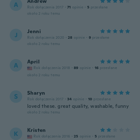
Andrew
A
Rok dołączenia 2017
·
71
opinie
·
5
przesłane
około 2 roku temu
Jenni
J
Rok dołączenia 2020
·
28
opinie
·
9
przesłane
około 2 roku temu
April
A
Rok dołączenia 2018
·
89
opinie
·
16
przesłane
około 2 roku temu
Sharyn
S
Rok dołączenia 2017
·
34
opinie
·
10
przesłane
loved these. great quality, washable, funny
około 2 roku temu
Kristen
K
Rok dołączenia 2016
·
25
opinie
·
5
przesłane