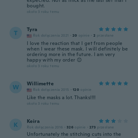
expected. Not as thick as the last set that I
bought.
około 3 roku temu
Tyra
T
Rok dołączenia 2021
·
20
opinie
·
2
przesłane
I love the reaction that I get from people
when I wear these mask. I will definitely be
ordering more in the future. I am very
happy with my order 😊
około 3 roku temu
Willimette
W
Rok dołączenia 2015
·
120
opinie
Like the masks a lot. Thanks!!!!
około 3 roku temu
Keira
K
Rok dołączenia 2016
·
326
opinie
·
273
przesłane
Unfortunately the stitching cuts into the