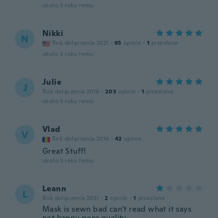
około 3 roku temu
Nikki
N
Rok dołączenia 2021
·
65
opinie
·
1
przesłane
około 3 roku temu
Julie
J
Rok dołączenia 2016
·
203
opinie
·
1
przesłane
około 3 roku temu
Vlad
V
Rok dołączenia 2016
·
42
opinie
Great Stuff!
około 3 roku temu
Leann
L
Rok dołączenia 2021
·
2
opinie
·
1
przesłane
Mask is sewn bad can't read what it says
not happy poor quality