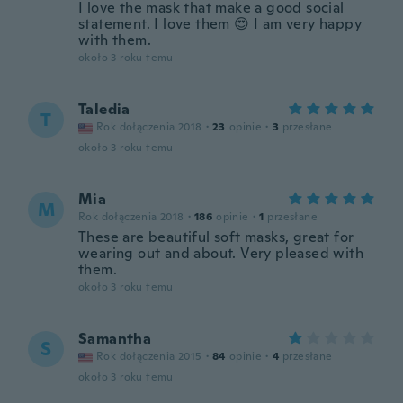
I love the mask that make a good social
statement. I love them 😍 I am very happy
with them.
około 3 roku temu
Taledia
T
Rok dołączenia 2018
·
23
opinie
·
3
przesłane
około 3 roku temu
Mia
M
Rok dołączenia 2018
·
186
opinie
·
1
przesłane
These are beautiful soft masks, great for
wearing out and about. Very pleased with
them.
około 3 roku temu
Samantha
S
Rok dołączenia 2015
·
84
opinie
·
4
przesłane
około 3 roku temu