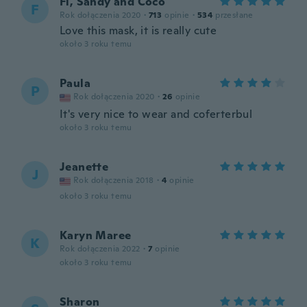
Fi, Sandy and Coco
F
Rok dołączenia 2020
·
713
opinie
·
534
przesłane
Love this mask, it is really cute
około 3 roku temu
Paula
P
Rok dołączenia 2020
·
26
opinie
It's very nice to wear and coferterbul
około 3 roku temu
Jeanette
J
Rok dołączenia 2018
·
4
opinie
około 3 roku temu
Karyn Maree
K
Rok dołączenia 2022
·
7
opinie
około 3 roku temu
Sharon