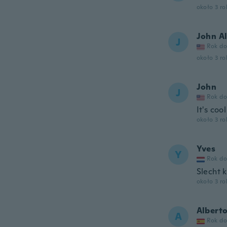
około 3 r
John Al
J
Rok do
około 3 r
John
J
Rok do
It's cool
około 3 r
Yves
Y
Rok do
Slecht k
około 3 r
Albert
A
Rok do