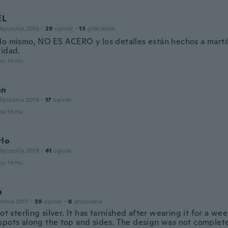
EL
łączenia 2016
·
29
opinie
·
13
przesłane
lo mismo, NO ES ACERO y los detalles están hechos a marti
lidad.
oku temu
an
łączenia 2016
·
17
opinie
oku temu
rlo
łączenia 2018
·
41
opinie
oku temu
n
zenia 2017
·
39
opinie
·
8
przesłane
not sterling silver. It has tarnished after wearing it for a 
spots along the top and sides. The design was not complete