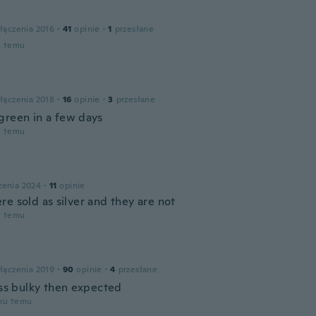
łączenia 2016
·
41
opinie
·
1
przesłane
u temu
łączenia 2018
·
16
opinie
·
3
przesłane
green in a few days
u temu
zenia 2024
·
11
opinie
e sold as silver and they are not
u temu
łączenia 2019
·
90
opinie
·
4
przesłane
ess bulky then expected
oku temu