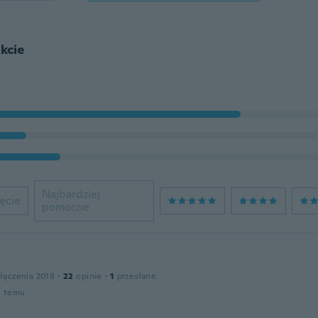
kcie
Najbardziej
ęcie
pomocne
łączenia 2018
·
22
opinie
·
1
przesłane
u temu