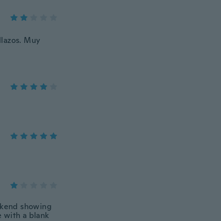
llazos. Muy
weekend showing
 with a blank