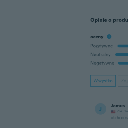
Opinie o produ
oceny
Pozytywne
Neutralny
Negatywne
Wszystko
Zdj
James
J
Rok do
około rok