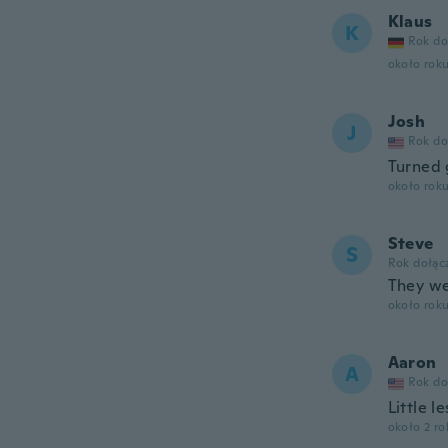
Klaus
K
Rok do
około rok
Josh
J
Rok do
Turned 
około rok
Steve
S
Rok dołąc
They wer
około rok
Aaron
A
Rok do
Little l
około 2 r