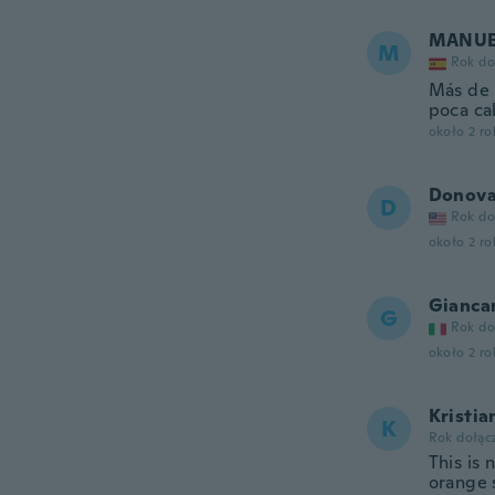
MANU
M
Rok do
Más de 
poca ca
około 2 r
Donov
D
Rok do
około 2 r
Gianca
G
Rok do
około 2 r
Kristia
K
Rok dołąc
This is 
orange 