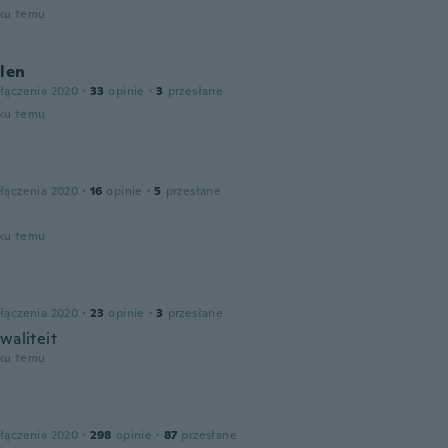
oku temu
len
łączenia 2020
·
33
opinie
·
3
przesłane
oku temu
łączenia 2020
·
16
opinie
·
5
przesłane
oku temu
łączenia 2020
·
23
opinie
·
3
przesłane
waliteit
oku temu
o
łączenia 2020
·
298
opinie
·
87
przesłane