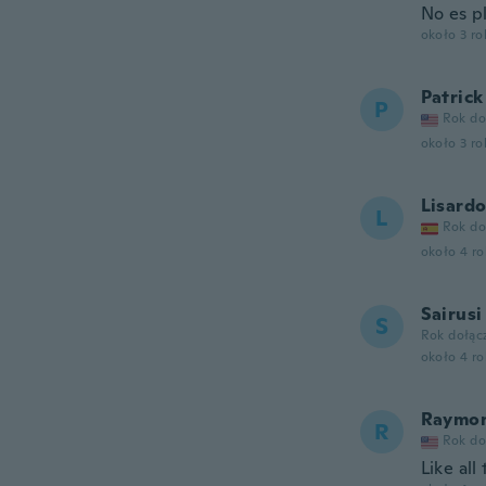
No es p
około 3 r
Patrick
P
Rok do
około 3 r
Lisard
L
Rok do
około 4 r
Sairusi
S
Rok dołąc
około 4 r
Raymo
R
Rok do
Like all