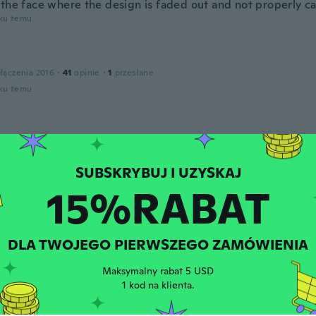
 the face where the design is faded out and not properly ca
oku temu
łączenia 2016
·
41
opinie
·
1
przesłane
oku temu
łączenia 2016
·
25
opinie
·
2
przesłane
oku temu
15%RABAT
łączenia 2019
·
39
opinie
·
5
przesłane
ari g it even tho it has wear
DLA TWOJEGO PIERWSZEGO ZAMÓWIENIA
oku temu
Maksymalny rabat 5 USD
1 kod na klienta.
łączenia 2020
·
24
opinie
·
2
przesłane