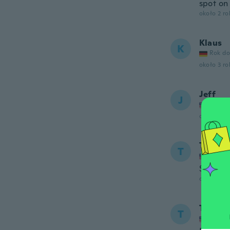
spot on
około 2 r
Klaus
K
Rok do
około 3 r
Jeff
J
Rok do
około 3 r
Tukan
T
Rok do
Still we
około 3 r
Tara
T
Rok do