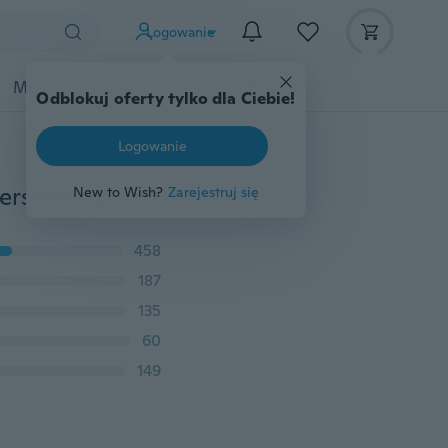
Logowanie
Moda
Przybory dziecięce
Więcej
Odblokuj oferty tylko dla Ciebie!
Logowanie
Punk męski 925 Sterling Silver Skull Ring masoneria pierścień rycerz templariusz pierścień krzyż pierścień cygaro zespół styl biżuteria rozmiar 7-13
New to Wish?
Zarejestruj się
458
187
135
60
149