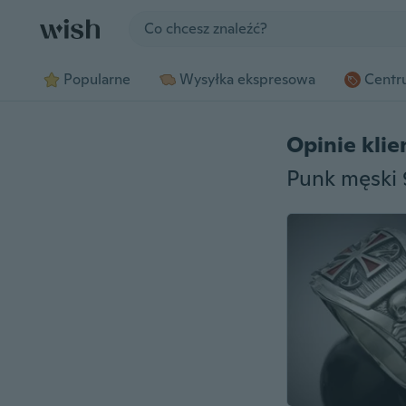
Jump to section
Popularne
Wysyłka ekspresowa
Centru
Opinie kli