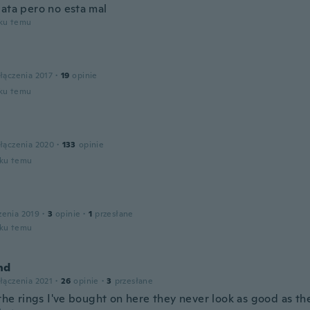
lata pero no esta mal
oku temu
łączenia 2017
·
19
opinie
oku temu
o
łączenia 2020
·
133
opinie
oku temu
zenia 2019
·
3
opinie
·
1
przesłane
oku temu
nd
łączenia 2021
·
26
opinie
·
3
przesłane
 the rings I've bought on here they never look as good as th