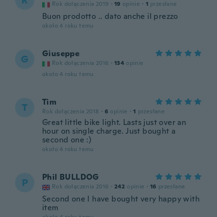
R
Rok dołączenia 2019
·
19
opinie
·
1
przesłane
Buon prodotto .. dato anche il prezzo
około 4 roku temu
Giuseppe
G
Rok dołączenia 2016
·
134
opinie
około 4 roku temu
Tim
T
Rok dołączenia 2018
·
6
opinie
·
1
przesłane
Great little bike light. Lasts just over an
hour on single charge. Just bought a
second one :)
około 4 roku temu
Phil BULLDOG
P
Rok dołączenia 2016
·
242
opinie
·
16
przesłane
Second one I have bought very happy with
item