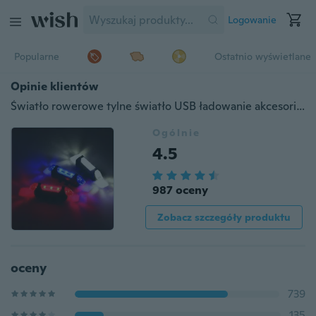
Logowanie
Popularne
Ostatnio wyświetlane
Opinie klientów
Światło rowerowe tylne światło USB ładowanie akcesoria do sprzętu do jazdy na rowerze rower górski światło ostrzegawcze led światło tylne roweru;
Ogólnie
4.5
987 oceny
Zobacz szczegóły produktu
oceny
739
135