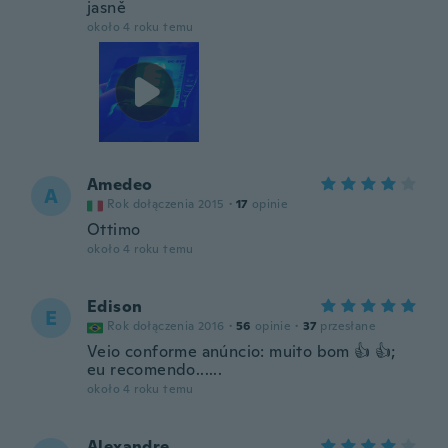
jasně
około 4 roku temu
Amedeo
A
Rok dołączenia 2015
·
17
opinie
Ottimo
około 4 roku temu
Edison
E
Rok dołączenia 2016
·
56
opinie
·
37
przesłane
Veio conforme anúncio: muito bom 👍 👍;
eu recomendo......
około 4 roku temu
Alexandre