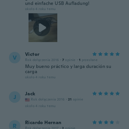
und einfache USB Aufladung!
około 4 roku temu
Victor
V
Rok dołączenia 2016
·
7
opinie
·
1
przesłane
Muy bueno práctico y larga duración su
carga
około 4 roku temu
Jack
J
Rok dołączenia 2016
·
21
opinie
około 4 roku temu
Ricardo Hernan
R
Rok dołączenia 2017
·
2
opinie