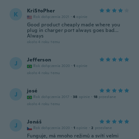
KriStoPher
K
Rok dołączenia 2021
·
4
opinie
Good product cheaply made where you
plug in charger port always goes bad...
Always
około 4 roku temu
Jefferson
J
Rok dołączenia 2020
·
1
opinie
około 4 roku temu
josé
J
Rok dołączenia 2017
·
38
opinie
·
18
przesłane
około 4 roku temu
Jonáš
J
Rok dołączenia 2020
·
1
opinie
·
2
przesłane
Funguje, má mnoho režimů a svítí velmi