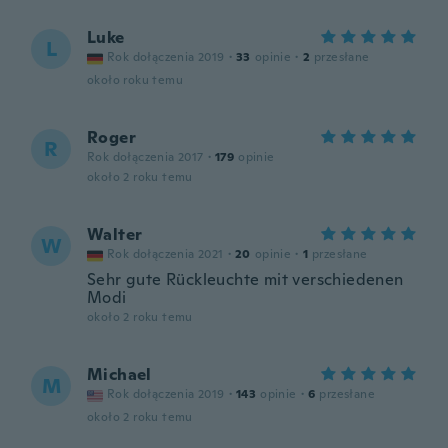
Luke
L
Rok dołączenia 2019
·
33
opinie
·
2
przesłane
około roku temu
Roger
R
Rok dołączenia 2017
·
179
opinie
około 2 roku temu
Walter
W
Rok dołączenia 2021
·
20
opinie
·
1
przesłane
Sehr gute Rückleuchte mit verschiedenen
Modi
około 2 roku temu
Michael
M
Rok dołączenia 2019
·
143
opinie
·
6
przesłane
około 2 roku temu