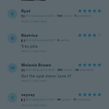
Ryot
R
Rok dołączenia 2012
·
126
opinie
·
5
przesłane
około 2 roku temu
Béatrice
B
Rok dołączenia 2023
·
4
opinie
Très jolie
około 2 roku temu
Melanie Brown
M
Rok dołączenia 2019
·
160
opinie
·
20
przesłane
Got the opal stone. Love it!
około 2 roku temu
veyvey
V
Rok dołączenia 2021
·
84
opinie
·
11
przesłane
około 2 roku temu