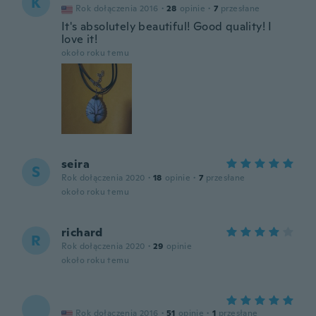
K
Rok dołączenia 2016
·
28
opinie
·
7
przesłane
It's absolutely beautiful! Good quality! I
love it!
około roku temu
seira
S
Rok dołączenia 2020
·
18
opinie
·
7
przesłane
około roku temu
richard
R
Rok dołączenia 2020
·
29
opinie
około roku temu
Rok dołączenia 2016
·
51
opinie
·
1
przesłane