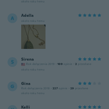
około roku temu
Adella
A
około roku temu
Sirena
S
Rok dołączenia 2019
·
109
opinie
·
2
przesłane
około roku temu
Gina
G
Rok dołączenia 2018
·
227
opinie
·
29
przesłane
około roku temu
Kelli