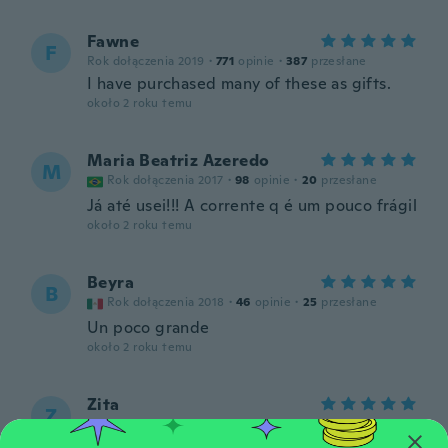
Fawne
F
Rok dołączenia 2019
·
771
opinie
·
387
przesłane
I have purchased many of these as gifts.
około 2 roku temu
Maria Beatriz Azeredo
M
Rok dołączenia 2017
·
98
opinie
·
20
przesłane
Já até usei!!! A corrente q é um pouco frágil
około 2 roku temu
Beyra
B
Rok dołączenia 2018
·
46
opinie
·
25
przesłane
Un poco grande
około 2 roku temu
Zita
Z
Rok dołączenia 2017
·
6
opinie
około 2 roku temu