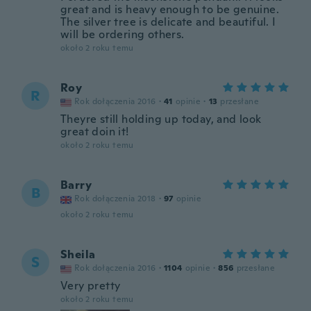
great and is heavy enough to be genuine.
The silver tree is delicate and beautiful. I
will be ordering others.
około 2 roku temu
Roy
R
Rok dołączenia 2016
·
41
opinie
·
13
przesłane
Theyre still holding up today, and look
great doin it!
około 2 roku temu
Barry
B
Rok dołączenia 2018
·
97
opinie
około 2 roku temu
Sheila
S
Rok dołączenia 2016
·
1104
opinie
·
856
przesłane
Very pretty
około 2 roku temu