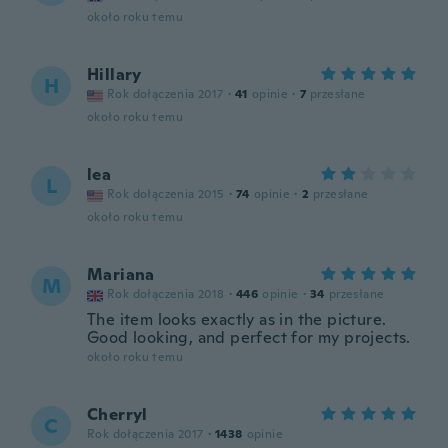
około roku temu
Hillary
H
Rok dołączenia 2017
·
41
opinie
·
7
przesłane
około roku temu
lea
L
Rok dołączenia 2015
·
74
opinie
·
2
przesłane
około roku temu
Mariana
M
Rok dołączenia 2018
·
446
opinie
·
34
przesłane
The item looks exactly as in the picture.
Good looking, and perfect for my projects.
około roku temu
Cherryl
C
Rok dołączenia 2017
·
1438
opinie