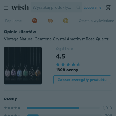
Logowanie
Popularne
Ostatnio wyświetlane
Opinie klientów
Vintage Natural Gemtone Crystal Amethyst Rose Quartz Tiger Eye Kamień Kropla wody Drzewo Życia Naszyjnik dla Kobiet Mężczyzn Biżuteria
Ogólnie
4.5
1398 oceny
Zobacz szczegóły produktu
oceny
1,010
206