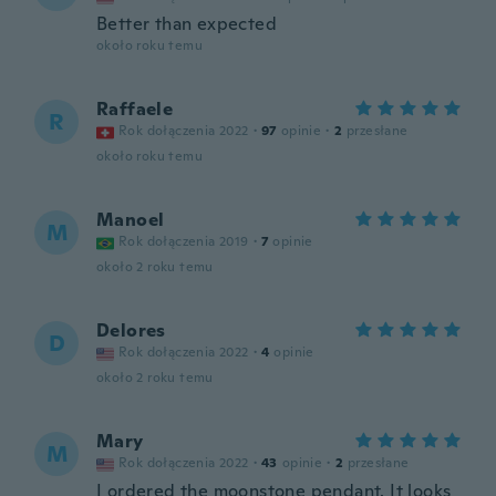
Better than expected
około roku temu
Raffaele
R
Rok dołączenia 2022
·
97
opinie
·
2
przesłane
około roku temu
Manoel
M
Rok dołączenia 2019
·
7
opinie
około 2 roku temu
Delores
D
Rok dołączenia 2022
·
4
opinie
około 2 roku temu
Mary
M
Rok dołączenia 2022
·
43
opinie
·
2
przesłane
I ordered the moonstone pendant. It looks