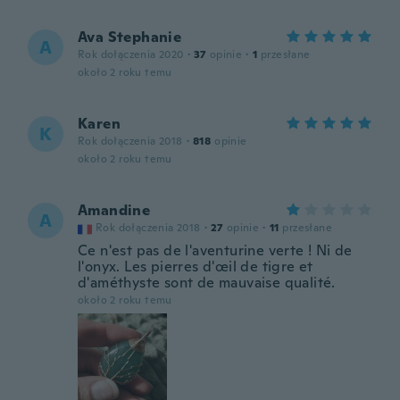
Ava Stephanie
A
Rok dołączenia 2020
·
37
opinie
·
1
przesłane
około 2 roku temu
Karen
K
Rok dołączenia 2018
·
818
opinie
około 2 roku temu
Amandine
A
Rok dołączenia 2018
·
27
opinie
·
11
przesłane
Ce n'est pas de l'aventurine verte ! Ni de
l'onyx. Les pierres d'œil de tigre et
d'améthyste sont de mauvaise qualité.
około 2 roku temu