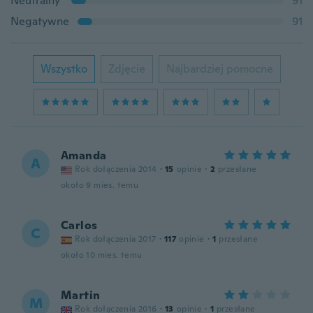
Neutralny
91
Negatywne
91
Wszystko
Zdjęcie
Najbardziej pomocne
Amanda
A
Rok dołączenia 2014
·
15
opinie
·
2
przesłane
około 9 mies. temu
Carlos
C
Rok dołączenia 2017
·
117
opinie
·
1
przesłane
około 10 mies. temu
Martin
M
Rok dołączenia 2016
·
13
opinie
·
1
przesłane