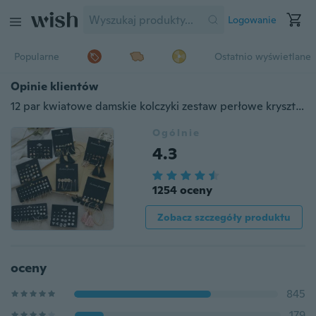
Logowanie
Popularne
Ostatnio wyświetlane
Opinie klientów
12 par kwiatowe damskie kolczyki zestaw perłowe kryształowe kolczyki sztyfty Boho geometryczne kolczyki z frędzlami dla kobiet 2020 biżuteria prezent
Ogólnie
4.3
1254 oceny
Zobacz szczegóły produktu
oceny
845
179