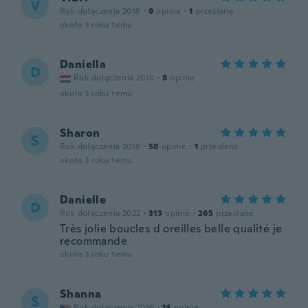
V
Rok dołączenia 2016
·
9
opinie
·
1
przesłane
około 3 roku temu
Daniella
D
Rok dołączenia 2018
·
8
opinie
około 3 roku temu
Sharon
S
Rok dołączenia 2018
·
58
opinie
·
1
przesłane
około 3 roku temu
Danielle
D
Rok dołączenia 2022
·
313
opinie
·
265
przesłane
Très jolie boucles d oreilles belle qualité je
recommande
około 3 roku temu
Shanna
S
Rok dołączenia 2016
·
14
opinie