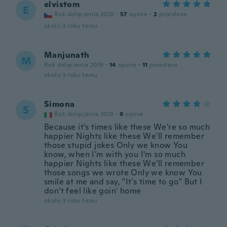
elvistom
E
Rok dołączenia 2020
·
57
opinie
·
2
przesłane
około 3 roku temu
Manjunath
M
Rok dołączenia 2019
·
14
opinie
·
11
przesłane
około 3 roku temu
Simona
S
Rok dołączenia 2019
·
9
opinie
Because it's times like these We're so much
happier Nights like these We'll remember
those stupid jokes Only we know You
know, when I'm with you I'm so much
happier Nights like these We'll remember
those songs we wrote Only we know You
smile at me and say, "It's time to go" But I
don't feel like goin' home
około 3 roku temu