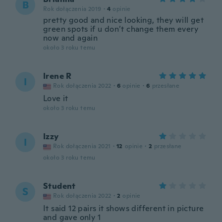
B
Rok dołączenia 2019
·
4
opinie
pretty good and nice looking, they will get
green spots if u don’t change them every
now and again
około 3 roku temu
Irene R
I
Rok dołączenia 2022
·
6
opinie
·
6
przesłane
Love it
około 3 roku temu
Izzy
I
Rok dołączenia 2021
·
12
opinie
·
2
przesłane
około 3 roku temu
Student
S
Rok dołączenia 2022
·
2
opinie
It said 12 pairs it shows different in picture
and gave only 1