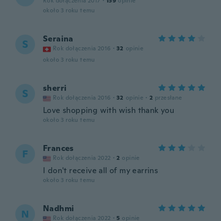
Rok dołączenia 2017
·
159
opinie
około 3 roku temu
Seraina
S
Rok dołączenia 2016
·
32
opinie
około 3 roku temu
sherri
S
Rok dołączenia 2016
·
32
opinie
·
2
przesłane
Love shopping with wish thank you
około 3 roku temu
Frances
F
Rok dołączenia 2022
·
2
opinie
I don't receive all of my earrins
około 3 roku temu
Nadhmi
N
Rok dołączenia 2022
·
5
opinie