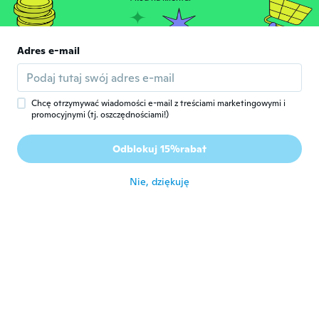
około 5 roku temu
Navz
Adres e-mail
N
Rok dołączenia 2017
·
31
opinie
·
2
przesłane
około 5 roku temu
Chcę otrzymywać wiadomości e-mail z treściami marketingowymi i
promocyjnymi (tj. oszczędnościami!)
인수
인
Rok dołączenia 2015
·
35
opinie
Odblokuj 15%rabat
thank you
około 5 roku temu
Nie, dziękuję
Vicki
V
Rok dołączenia 2017
·
62
opinie
·
2
przesłane
około 5 roku temu
Jessie
J
Rok dołączenia 2019
·
26
opinie
·
3
przesłane
około 5 roku temu