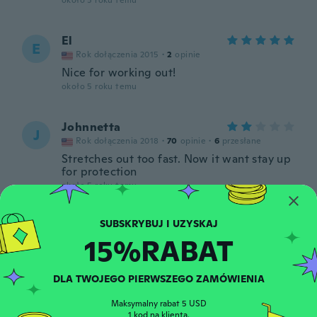
około 5 roku temu
El
E
Rok dołączenia 2015
·
2
opinie
Nice for working out!
około 5 roku temu
Johnnetta
J
Rok dołączenia 2018
·
70
opinie
·
6
przesłane
Stretches out too fast. Now it want stay up
for protection
około 5 roku temu
Jinny
J
15%RABAT
Rok dołączenia 2020
·
7
opinie
około 5 roku temu
DLA TWOJEGO PIERWSZEGO ZAMÓWIENIA
Michael
M
Maksymalny rabat 5 USD
Rok dołączenia 2016
·
16
opinie
1 kod na klienta.