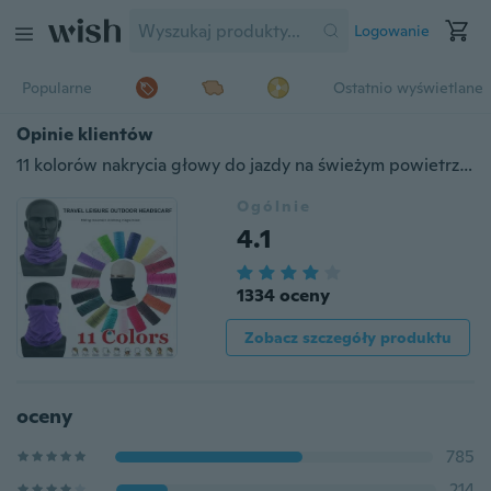
Logowanie
Popularne
Ostatnio wyświetlane
Opinie klientów
11 kolorów nakrycia głowy do jazdy na świeżym powietrzu krem do opalania twarz Sacrf bandana magiczna chusta na głowę
Ogólnie
4.1
1334 oceny
Zobacz szczegóły produktu
oceny
785
214