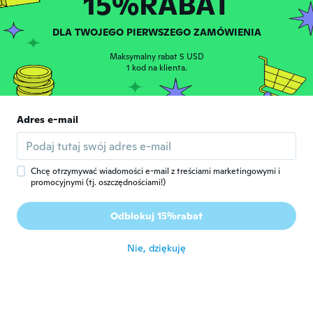
15%RABAT
Iraj
I
Rok dołączenia 2021
·
106
opinie
DLA TWOJEGO PIERWSZEGO ZAMÓWIENIA
😃👍
około 3 roku temu
Maksymalny rabat 5 USD
1 kod na klienta.
Fabian
F
Rok dołączenia 2017
·
133
opinie
·
42
przesłane
Adres e-mail
Falta poner que es de plástico. Parece de
aluminio. Pero bien.
około 3 roku temu
Chcę otrzymywać wiadomości e-mail z treściami marketingowymi i
promocyjnymi (tj. oszczędnościami!)
Givaldo
G
Rok dołączenia 2019
·
168
opinie
·
289
przesłane
Odblokuj 15%rabat
Ótimo
około 3 roku temu
Nie, dziękuję
MR.
M
Rok dołączenia 2019
·
41
opinie
The metal one works good