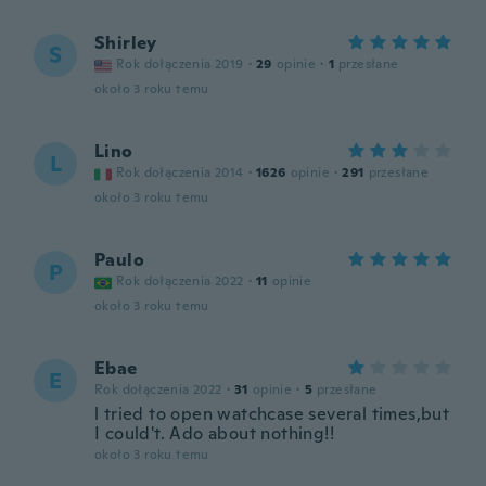
Shirley
S
Rok dołączenia 2019
·
29
opinie
·
1
przesłane
około 3 roku temu
Lino
L
Rok dołączenia 2014
·
1626
opinie
·
291
przesłane
około 3 roku temu
Paulo
P
Rok dołączenia 2022
·
11
opinie
około 3 roku temu
Ebae
E
Rok dołączenia 2022
·
31
opinie
·
5
przesłane
l tried to open watchcase several times,but
I could't. Ado about nothing!!
około 3 roku temu