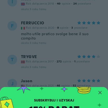
I
Rok dołączenia 2018
·
40
opinie
·
24
przesłane
około 3 roku temu
FERRUCCIO
F
Rok dołączenia 2020
·
9
opinie
·
3
przesłane
molto utile pratico svolge bene il suo
compito
około 3 roku temu
TRYGVE
T
Rok dołączenia 2017
·
272
opinie
·
1
przesłane
około 3 roku temu
Jason
J
Rok dołączenia 2021
·
46
opinie
·
52
przesłane
Works okay for watch backs.
około 3 roku temu