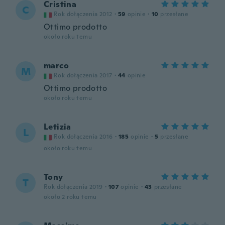
Cristina
C
Rok dołączenia 2012
·
59
opinie
·
10
przesłane
Ottimo prodotto
około roku temu
marco
M
Rok dołączenia 2017
·
44
opinie
Ottimo prodotto
około roku temu
Letizia
L
Rok dołączenia 2016
·
185
opinie
·
5
przesłane
około roku temu
Tony
T
Rok dołączenia 2019
·
107
opinie
·
43
przesłane
około 2 roku temu