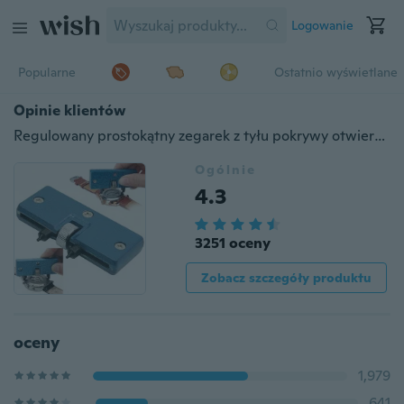
Logowanie
Popularne
Ostatnio wyświetlane
Opinie klientów
Regulowany prostokątny zegarek z tyłu pokrywy otwieracz do usuwania kluczy do zestawu naprawczego
Ogólnie
4.3
3251 oceny
Zobacz szczegóły produktu
oceny
1,979
641