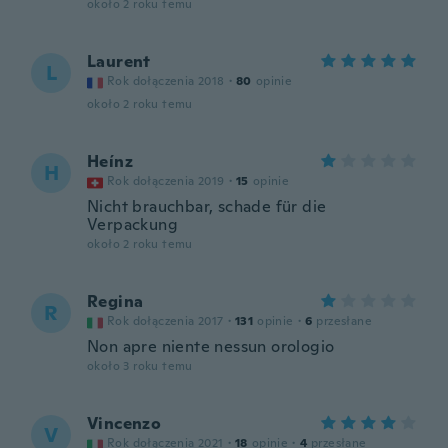
około 2 roku temu
Laurent
L
Rok dołączenia 2018
·
80
opinie
około 2 roku temu
Heínz
H
Rok dołączenia 2019
·
15
opinie
Nicht brauchbar, schade für die
Verpackung
około 2 roku temu
Regina
R
Rok dołączenia 2017
·
131
opinie
·
6
przesłane
Non apre niente nessun orologio
około 3 roku temu
Vincenzo
V
Rok dołączenia 2021
·
18
opinie
·
4
przesłane