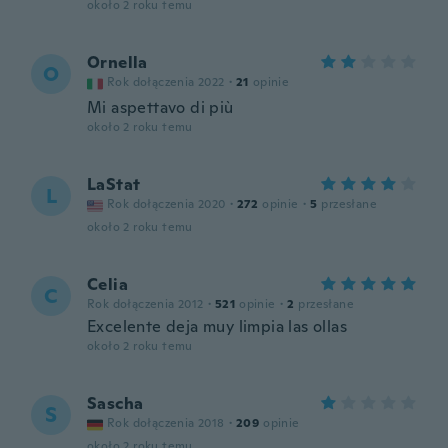
około 2 roku temu
Ornella
O
Rok dołączenia 2022
·
21
opinie
Mi aspettavo di più
około 2 roku temu
LaStat
L
Rok dołączenia 2020
·
272
opinie
·
5
przesłane
około 2 roku temu
Celia
C
Rok dołączenia 2012
·
521
opinie
·
2
przesłane
Excelente deja muy limpia las ollas
około 2 roku temu
Sascha
S
Rok dołączenia 2018
·
209
opinie
około 2 roku temu