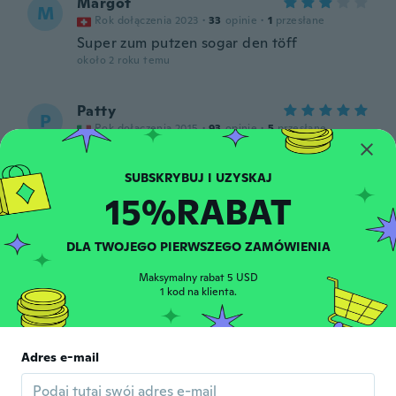
Margot
M
Rok dołączenia 2023
·
33
opinie
·
1
przesłane
Super zum putzen sogar den töff
około 2 roku temu
Patty
P
Rok dołączenia 2015
·
93
opinie
·
5
przesłane
Ottimo prodotto,
około 2 roku temu
15%RABAT
Denise
D
Rok dołączenia 2015
·
1902
opinie
·
1867
przesłane
DLA TWOJEGO PIERWSZEGO ZAMÓWIENIA
Brosse de nettoyage, restera à voir l
efficacité à l usage.
Maksymalny rabat 5 USD
1 kod na klienta.
około 2 roku temu
Adres e-mail