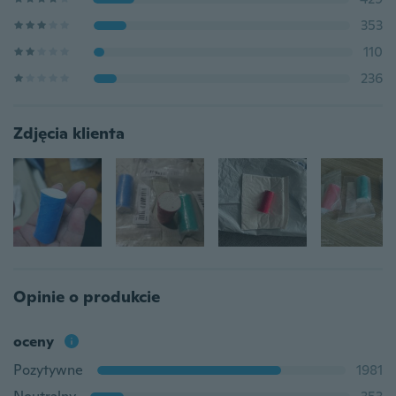
353
110
236
Zdjęcia klienta
Opinie o produkcie
oceny
Pozytywne
1981