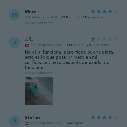
Marc
M
Rok dołączenia 2020
·
330
opinie
·
28
przesłane
około 2 roku temu
J.R.
J
Rok dołączenia 2023
·
121
opinie
·
219
przesłane
No sé si funciona, pero tiene buena pinta,
esto es lo que puse primero en mi
calificacion, pero después de usarlo, no
funciona
około 2 roku temu
Stefan
S
Rok dołączenia 2018
·
577
opinie