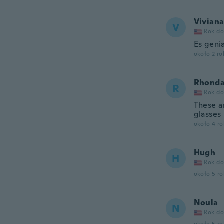
Vivian
V
Rok do
Es genia
około 2 r
Rhond
R
Rok do
These a
glasses
około 4 r
Hugh
H
Rok do
około 5 r
Noula
N
Rok do