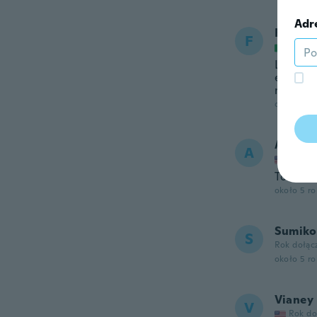
Adr
France
F
Rok do
Lasciano
effetti
rispetto
około 5 r
Abrah
A
Rok do
Too sma
około 5 r
Sumiko
S
Rok dołąc
około 5 r
Vianey
V
Rok do