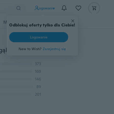
Logowanie
Moda
Przybory dziecięce
Więcej
Odblokuj oferty tylko dla Ciebie!
Logowanie
Nowa składana i wielokrotnego użytku oddychająca gąbka maska przeciwwiatrowa i przeciwpyłowa, maska przeciwrozbryzgowa, kroplowa i przeciw grypie
New to Wish?
Zarejestruj się
373
169
146
89
201