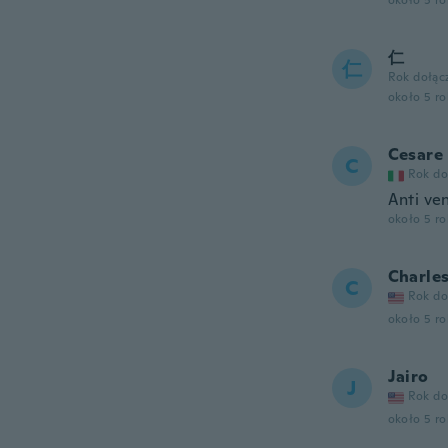
około 5 r
仁
仁
Rok dołąc
około 5 r
Cesare
C
Rok do
Anti ven
około 5 r
Charle
C
Rok do
około 5 r
Jairo
J
Rok do
około 5 r