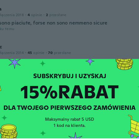
a
łączenia 2018
·
4
opinie
·
2
przesłane
sono piaciute, forse non sono nemmeno sicure
oku temu
c
łączenia 2014
·
45
opinie
·
70
przesłane
t pas top
oku temu
15%RABAT
ay
łączenia 2015
·
7
opinie
·
3
przesłane
oku temu
DLA TWOJEGO PIERWSZEGO ZAMÓWIENIA
ni
Maksymalny rabat 5 USD
łączenia 2020
·
102
opinie
·
31
przesłane
1 kod na klienta.
prodotto
oku temu