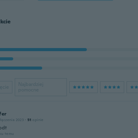
kcie
Najbardziej
ęcie
pomocne
fer
łączenia 2023
·
51
opinie
odt
oku temu