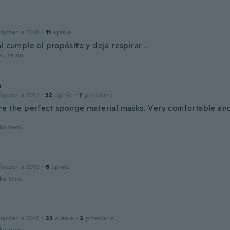
a
łączenia 2018
·
11
opinie
l cumple el propósito y deja respirar .
oku temu
a
łączenia 2017
·
32
opinie
·
7
przesłane
re the perfect sponge material masks. Very comfortable an
oku temu
łączenia 2019
·
6
opinie
oku temu
łączenia 2016
·
22
opinie
·
3
przesłane