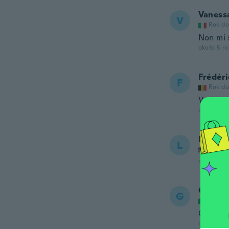
Vaness
V
Rok do
Non mi 
około 5 r
Frédéri
F
Rok do
Vraimen
około 5 r
Liwayw
L
Rok do
około 5 r
Giovan
G
Rok do
Ottimo 
około 5 r