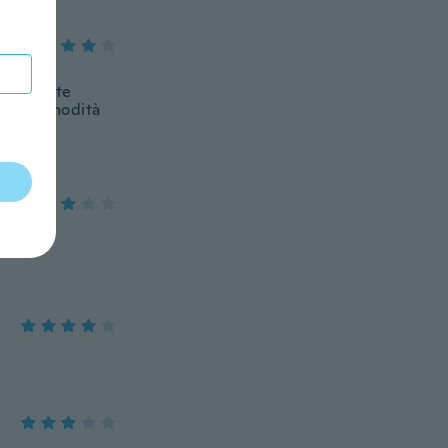
iché fatte
do la comodità