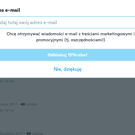
es e-mail
sca
łączenia 2020
·
159
opinie
·
37
przesłane
 respirare in tutta tranquillità, non so quanto dureranno po
vamente di una strato sottile di spugna. Sicuramente riguar
Chcę otrzymywać wiadomości e-mail z treściami marketingowymi i
 alle classiche mascherine azzurre usa e getta.
promocyjnymi (tj. oszczędnościami!)
oku temu
Odblokuj 15%rabat
am
łączenia 2018
·
28
opinie
Nie, dziękuję
ll
oku temu
zenia 2017
·
40
opinie
oku temu
łączenia 2017
·
60
opinie