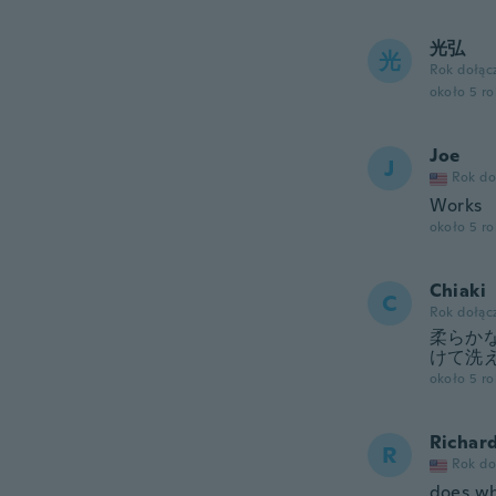
光弘
光
Rok dołąc
około 5 r
Joe
J
Rok do
Works
około 5 r
Chiaki
C
Rok dołąc
柔らか
けて洗
około 5 r
Richar
R
Rok do
does wh