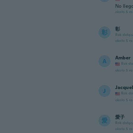
No lleg
około 5 r
彰
彰
Rok dołąc
około 5 r
Amber
A
Rok do
około 5 r
Jacque
J
Rok do
około 5 r
愛子
愛
Rok dołąc
około 5 r