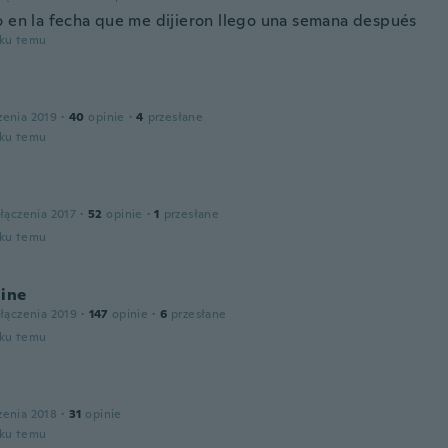
o en la fecha que me dijieron llego una semana después
oku temu
zenia 2019
·
40
opinie
·
4
przesłane
oku temu
łączenia 2017
·
52
opinie
·
1
przesłane
oku temu
line
łączenia 2019
·
147
opinie
·
6
przesłane
oku temu
zenia 2018
·
31
opinie
oku temu