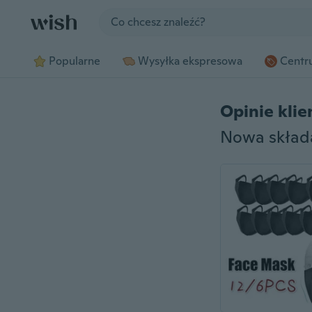
Jump to section
Popularne
Wysyłka ekspresowa
Centru
Opinie kli