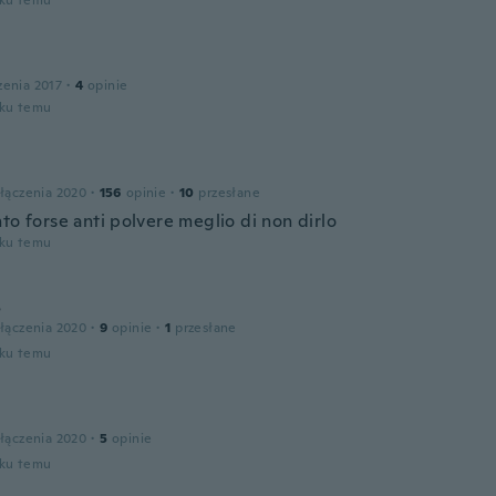
oku temu
zenia 2017
·
4
opinie
oku temu
łączenia 2020
·
156
opinie
·
10
przesłane
to forse anti polvere meglio di non dirlo
oku temu
s
łączenia 2020
·
9
opinie
·
1
przesłane
oku temu
łączenia 2020
·
5
opinie
oku temu