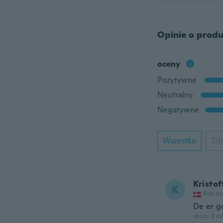
Opinie o produ
oceny
Pozytywne
Neutralny
Negatywne
Wszystko
Zdj
Kristof
K
Rok do
De er g
około 2 r