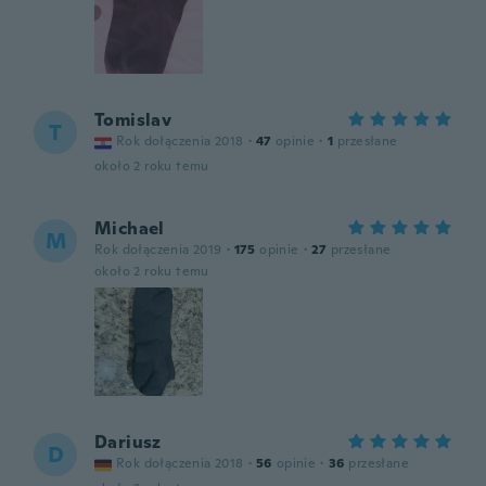
Tomislav
T
Rok dołączenia 2018
·
47
opinie
·
1
przesłane
około 2 roku temu
Michael
M
Rok dołączenia 2019
·
175
opinie
·
27
przesłane
około 2 roku temu
Dariusz
D
Rok dołączenia 2018
·
56
opinie
·
36
przesłane