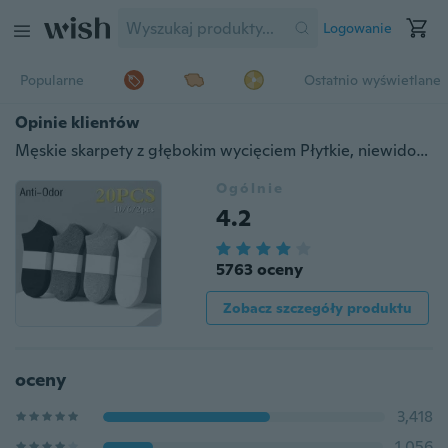
Logowanie
Popularne
Ostatnio wyświetlane
Opinie klientów
Męskie skarpety z głębokim wycięciem Płytkie, niewidoczne skarpetki Wiosenne i letnie krótkie skarpetki Czysta bawełna Oddychające skarpetki Medias Femininas Skarpetki dla mężczyzn
Ogólnie
4.2
5763 oceny
Zobacz szczegóły produktu
oceny
3,418
1,056