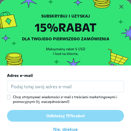
Roslyn
R
Rok dołączenia 2020
·
612
opinie
very good
15%RABAT
około 2 roku temu
DLA TWOJEGO PIERWSZEGO ZAMÓWIENIA
Pit
P
Rok dołączenia 2019
·
99
opinie
·
9
przesłane
Maksymalny rabat 5 USD
Massiv zu klein und unbrauchbar da ich die
1 kod na klienta.
Socken nicht anziehen kann!
około 2 roku temu
Adres e-mail
Serkan
S
Rok dołączenia 2018
·
90
opinie
·
16
przesłane
około 2 roku temu
Chcę otrzymywać wiadomości e-mail z treściami marketingowymi i
promocyjnymi (tj. oszczędnościami!)
Milena
M
Odblokuj 15%rabat
Rok dołączenia 2018
·
53
opinie
około 2 roku temu
Nie, dziękuję