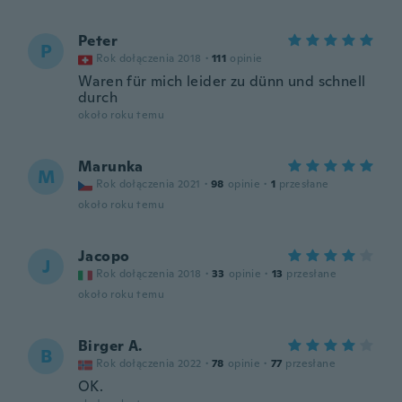
Peter
P
Rok dołączenia 2018
·
111
opinie
Waren für mich leider zu dünn und schnell
durch
około roku temu
Marunka
M
Rok dołączenia 2021
·
98
opinie
·
1
przesłane
około roku temu
Jacopo
J
Rok dołączenia 2018
·
33
opinie
·
13
przesłane
około roku temu
Birger A.
B
Rok dołączenia 2022
·
78
opinie
·
77
przesłane
OK.