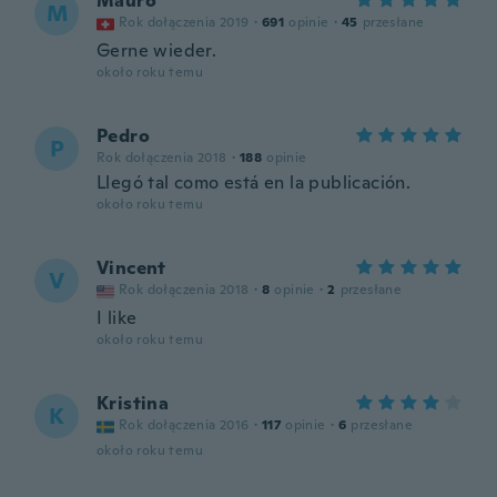
Mauro
M
Rok dołączenia 2019
·
691
opinie
·
45
przesłane
Gerne wieder.
około roku temu
Pedro
P
Rok dołączenia 2018
·
188
opinie
Llegó tal como está en la publicación.
około roku temu
Vincent
V
Rok dołączenia 2018
·
8
opinie
·
2
przesłane
I like
około roku temu
Kristina
K
Rok dołączenia 2016
·
117
opinie
·
6
przesłane
około roku temu