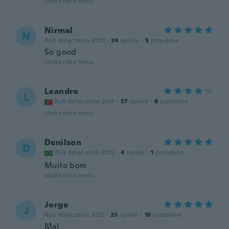
około roku temu
Nirmal
N
Rok dołączenia 2020
·
24
opinie
·
5
przesłane
So good
około roku temu
Leandro
L
Rok dołączenia 2018
·
37
opinie
·
8
przesłane
około roku temu
Denilson
D
Rok dołączenia 2022
·
4
opinie
·
1
przesłane
Muito bom
około roku temu
Jorge
J
Rok dołączenia 2022
·
23
opinie
·
18
przesłane
Mal