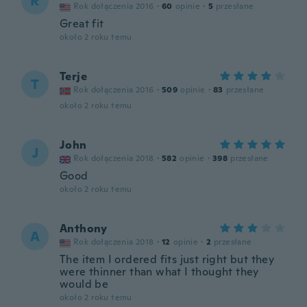
R
Rok dołączenia 2016
·
60
opinie
·
5
przesłane
Great fit
około 2 roku temu
Terje
T
Rok dołączenia 2016
·
509
opinie
·
83
przesłane
około 2 roku temu
John
J
Rok dołączenia 2018
·
582
opinie
·
398
przesłane
Good
około 2 roku temu
Anthony
A
Rok dołączenia 2018
·
12
opinie
·
2
przesłane
The item I ordered fits just right but they
were thinner than what I thought they
would be
około 2 roku temu