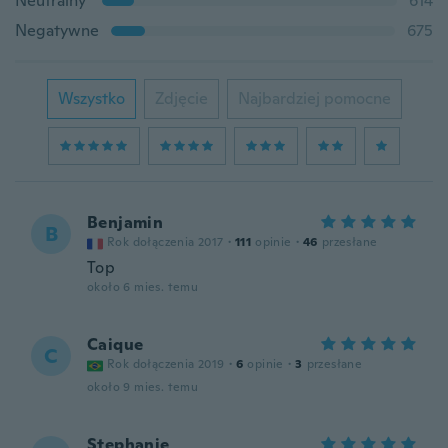
Neutralny
614
Negatywne
675
Wszystko
Zdjęcie
Najbardziej pomocne
Benjamin
B
Rok dołączenia 2017
·
111
opinie
·
46
przesłane
Top
około 6 mies. temu
Caique
C
Rok dołączenia 2019
·
6
opinie
·
3
przesłane
około 9 mies. temu
Stephanie