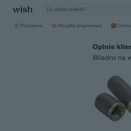
Jump to section
Popularne
Wysyłka ekspresowa
Centru
Opinie kli