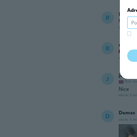
Adr
Rick
R
Rok do
około 3 m
ria
R
Rok do
około 3 m
javid
J
Rok do
Nice
około 3 m
Domas
D
około 3 m