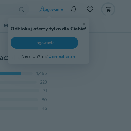
Logowanie
Moda
Przybory dziecięce
Więcej
Odblokuj oferty tylko dla Ciebie!
Logowanie
Wiadro na wykałaczki Ebony Wood Uchwyt na wykałaczki Wiadro Mini Box Piesze wycieczki Przenośny Craft Ręcznie robiony prezent
New to Wish?
Zarejestruj się
1,495
223
71
30
46