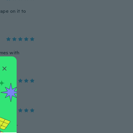
tape on it to
imes with
shipping.