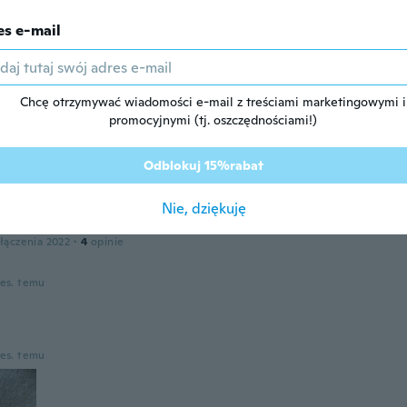
es e-mail
łączenia 2020
·
109
opinie
ies. temu
Chcę otrzymywać wiadomości e-mail z treściami marketingowymi i
promocyjnymi (tj. oszczędnościami!)
łączenia 2018
·
101
opinie
·
8
przesłane
Odblokuj 15%rabat
ies. temu
Nie, dziękuję
łączenia 2022
·
4
opinie
ies. temu
ies. temu