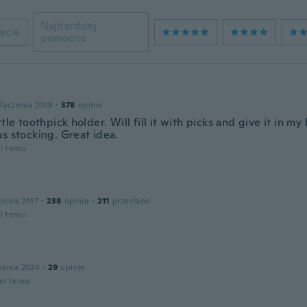
Najbardziej
ęcie
pomocne
łączenia 2018
·
378
opinie
ttle toothpick holder. Will fill it with picks and give it in m
s stocking. Great idea.
ni temu
zenia 2017
·
238
opinie
·
211
przesłane
ni temu
zenia 2024
·
29
opinie
dni temu