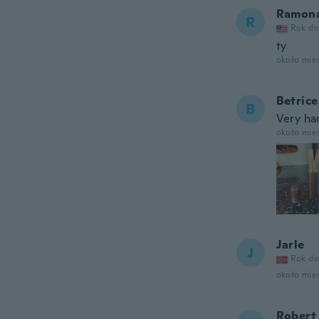
Ramon
R
Rok do
ty
około mie
Betrice
B
Very han
około mie
Jarle
J
Rok do
około mie
Robert