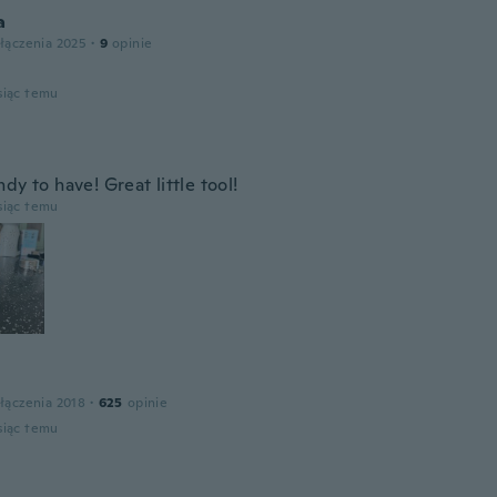
a
łączenia 2025
·
9
opinie
siąc temu
dy to have! Great little tool!
siąc temu
łączenia 2018
·
625
opinie
siąc temu