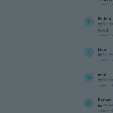
około 4 m
Felicia
F
Rok do
Good
około 4 m
Lisa
L
Rok do
około 4 m
mac
M
Rok do
około 4 m
Roman
R
Rok do
około 5 m