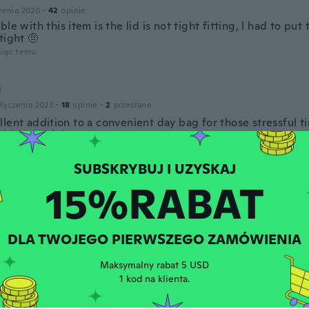
zenia 2020
·
42
opinie
ble with this item is the lid is not tight fitting, l had to put 
tight 🤨
siąc temu
J
łączenia 2023
·
18
opinie
·
2
przesłane
lent addition to a convenient day bag for those stressful t
 chicken thighs
siąc temu
15%RABAT
h
łączenia 2018
·
331
opinie
ies. temu
DLA TWOJEGO PIERWSZEGO ZAMÓWIENIA
Maksymalny rabat 5 USD
łączenia 2017
·
43
opinie
·
2
przesłane
1 kod na klienta.
 smaller than a lipstick. Beautiful, nice craftsmanship. Fast 
ies. temu