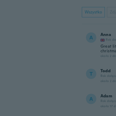
Wszystko
Zdj
Anna
A
Rok do
Great li
christma
około 2 d
Todd
T
Rok dołąc
około 2 d
Adam
A
Rok dołąc
około 17 