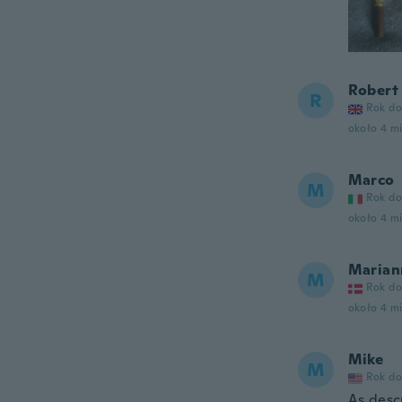
Robert
R
Rok do
około 4 m
Marco
M
Rok do
około 4 m
Marian
M
Rok do
około 4 m
Mike
M
Rok do
As desc