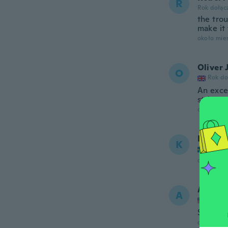
R
Rok dołąc
the trou
make it 
około mie
Oliver 
O
Rok do
An excel
stringy
około mie
Kennet
K
Rok do
około 2 m
Anna
A
Rok do
Slightly
około 2 m