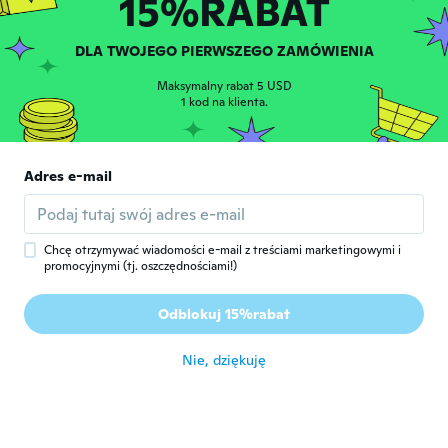
15%RABAT
Leichte Handschuhe aus angenehmen
Material
DLA TWOJEGO PIERWSZEGO ZAMÓWIENIA
około 2 roku temu
Maksymalny rabat 5 USD
1 kod na klienta.
Adres e-mail
Martin
M
Rok dołączenia 2016
·
118
opinie
·
1
przesłane
Chcę otrzymywać wiadomości e-mail z treściami marketingowymi i
około 2 roku temu
promocyjnymi (tj. oszczędnościami!)
Cesare
Odblokuj 15%rabat
C
Rok dołączenia 2020
·
156
opinie
·
10
przesłane
około 2 roku temu
Nie, dziękuję
Ralf
R
Rok dołączenia 2021
·
389
opinie
·
2
przesłane