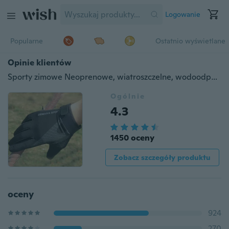
Logowanie
Popularne
Ostatnio wyświetlane
Opinie klientów
Sporty zimowe Neoprenowe, wiatroszczelne, wodoodporne rękawice termiczne z ekranem narciarskim
Ogólnie
4.3
1450 oceny
Zobacz szczegóły produktu
oceny
924
270