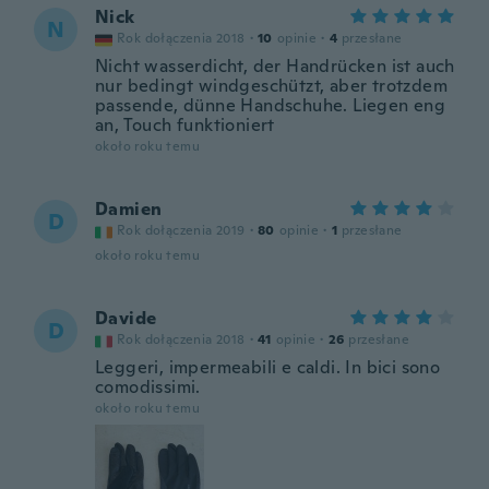
Nick
N
Rok dołączenia 2018
·
10
opinie
·
4
przesłane
Nicht wasserdicht, der Handrücken ist auch
nur bedingt windgeschützt, aber trotzdem
passende, dünne Handschuhe. Liegen eng
an, Touch funktioniert
około roku temu
Damien
D
Rok dołączenia 2019
·
80
opinie
·
1
przesłane
około roku temu
Davide
D
Rok dołączenia 2018
·
41
opinie
·
26
przesłane
Leggeri, impermeabili e caldi. In bici sono
comodissimi.
około roku temu