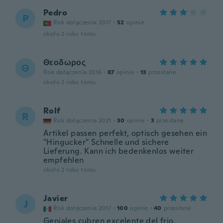
Pedro
P
Rok dołączenia 2017
·
52
opinie
około 2 roku temu
Θεοδωρος
Θ
Rok dołączenia 2016
·
87
opinie
·
13
przesłane
około 2 roku temu
Rolf
R
Rok dołączenia 2021
·
30
opinie
·
3
przesłane
Artikel passen perfekt, optisch gesehen ein
"Hingucker" Schnelle und sichere
Lieferung. Kann ich bedenkenlos weiter
empfehlen
około 2 roku temu
Javier
J
Rok dołączenia 2017
·
100
opinie
·
40
przesłane
Geniales cubren excelente del frio