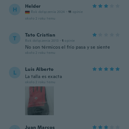
Helder
H
Rok dołączenia 2024
·
11
opinie
około 2 roku temu
Tato Cristian
T
Rok dołączenia 2013
·
1
opinie
No son térmicos el frío pasa y se siente
około 2 roku temu
Luis Alberto
L
La talla es exacta
około 2 roku temu
Juan Marcos