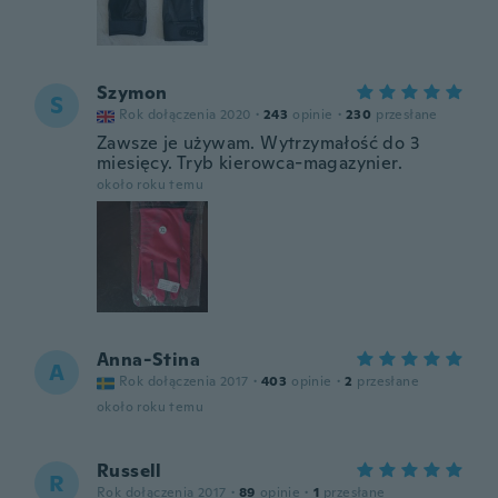
Szymon
S
Rok dołączenia 2020
·
243
opinie
·
230
przesłane
Zawsze je używam. Wytrzymałość do 3
miesięcy. Tryb kierowca-magazynier.
około roku temu
Anna-Stina
A
Rok dołączenia 2017
·
403
opinie
·
2
przesłane
około roku temu
Russell
R
Rok dołączenia 2017
·
89
opinie
·
1
przesłane