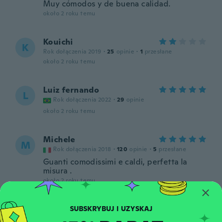
Muy cómodos y de buena calidad.
około 2 roku temu
Kouichi
K
Rok dołączenia 2019
·
25
opinie
·
1
przesłane
około 2 roku temu
Luiz fernando
L
Rok dołączenia 2022
·
29
opinie
około 2 roku temu
Michele
M
Rok dołączenia 2018
·
120
opinie
·
5
przesłane
Guanti comodissimi e caldi, perfetta la
misura .
około 2 roku temu
Margarete
M
Rok dołączenia 2017
·
1036
opinie
·
734
przesłane