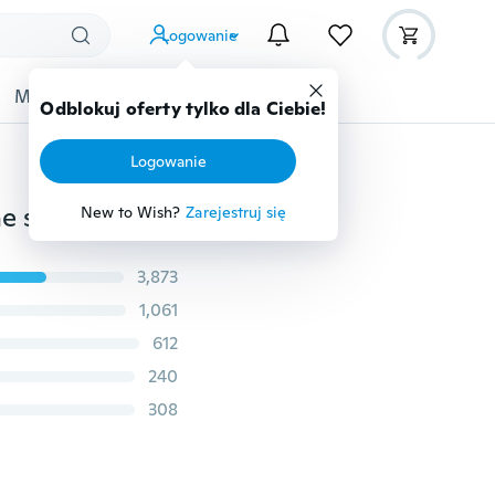
Logowanie
Moda
Przybory dziecięce
Więcej
Odblokuj oferty tylko dla Ciebie!
Logowanie
Zimowe ciepłe zagęścić pluszowe aksamitne termiczne skarpety śnieżne Bezszwowe skarpety podłogowe dla kobiet 1 para
New to Wish?
Zarejestruj się
3,873
1,061
612
240
308