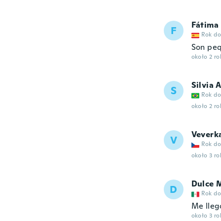
Fátima
F
Rok do
Son peq
około 2 r
Silvia 
S
Rok do
około 2 r
Veverk
V
Rok do
około 3 r
Dulce 
D
Rok do
Me lleg
około 3 r