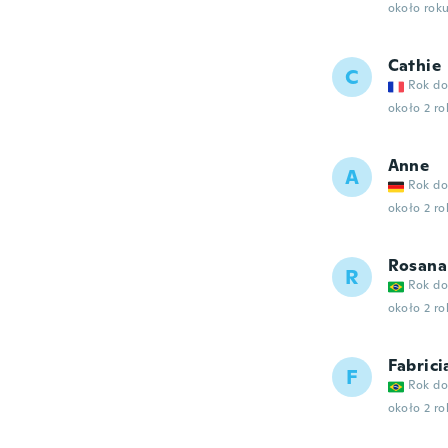
około rok
Cathie
C
Rok do
około 2 r
Anne
A
Rok do
około 2 r
Rosana
R
Rok do
około 2 r
Fabrici
F
Rok do
około 2 r