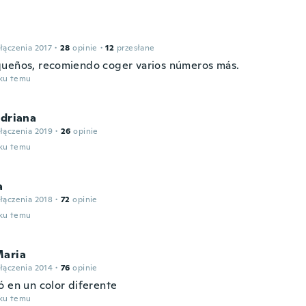
łączenia 2017
·
28
opinie
·
12
przesłane
ueños, recomiendo coger varios números más.
oku temu
Adriana
łączenia 2019
·
26
opinie
oku temu
a
łączenia 2018
·
72
opinie
oku temu
Maria
łączenia 2014
·
76
opinie
ó en un color diferente
oku temu