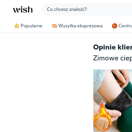
Jump to section
Popularne
Wysyłka ekspresowa
Centru
Opinie kli