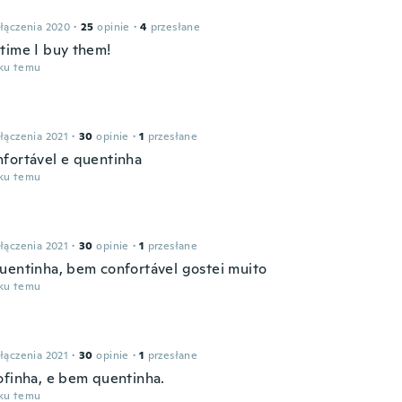
łączenia 2020
·
25
opinie
·
4
przesłane
time I buy them!
oku temu
łączenia 2021
·
30
opinie
·
1
przesłane
fortável e quentinha
oku temu
łączenia 2021
·
30
opinie
·
1
przesłane
uentinha, bem confortável gostei muito
oku temu
łączenia 2021
·
30
opinie
·
1
przesłane
ofinha, e bem quentinha.
oku temu