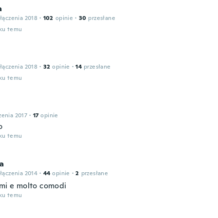
a
łączenia 2018
·
102
opinie
·
30
przesłane
oku temu
łączenia 2018
·
32
opinie
·
14
przesłane
oku temu
zenia 2017
·
17
opinie
o
oku temu
ca
łączenia 2014
·
44
opinie
·
2
przesłane
imi e molto comodi
oku temu