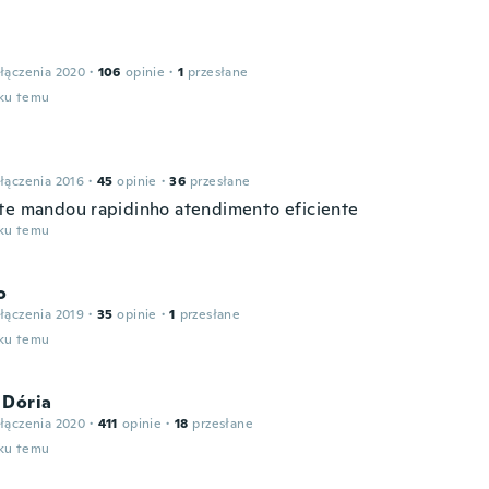
łączenia 2020
·
106
opinie
·
1
przesłane
oku temu
łączenia 2016
·
45
opinie
·
36
przesłane
te mandou rapidinho atendimento eficiente
oku temu
o
łączenia 2019
·
35
opinie
·
1
przesłane
oku temu
 Dória
łączenia 2020
·
411
opinie
·
18
przesłane
oku temu