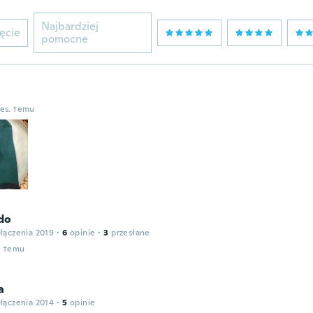
Najbardziej
ęcie
pomocne
ies. temu
do
łączenia 2019
·
6
opinie
·
3
przesłane
u temu
a
łączenia 2014
·
5
opinie