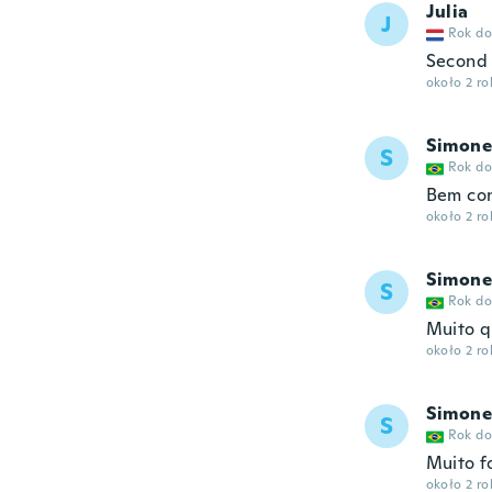
Julia
J
Rok do
Second 
około 2 r
Simone
S
Rok do
Bem con
około 2 r
Simone
S
Rok do
Muito q
około 2 r
Simone
S
Rok do
Muito f
około 2 r