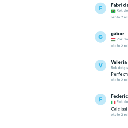
Fabrici
F
Rok do
około 2 r
gábor
G
Rok do
około 2 r
Valeria
V
Rok dołąc
Perfect
około 2 r
Federi
F
Rok do
Caldiss
około 2 r