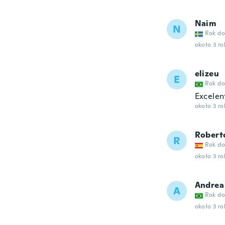
Naim
N
Rok do
około 3 r
elizeu
E
Rok do
Excelen
około 3 r
Robert
R
Rok do
około 3 r
Andrea
A
Rok do
około 3 r