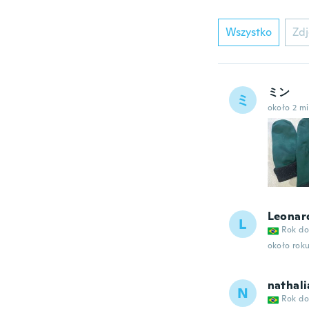
Wszystko
Zdj
ミン
ミ
około 2 m
Leonar
L
Rok do
około rok
nathali
N
Rok do