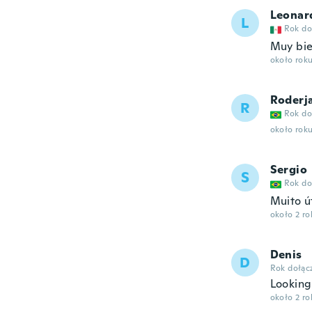
Leonar
L
Rok do
Muy bi
około rok
Roderj
R
Rok do
około rok
Sergio
S
Rok do
Muito út
około 2 r
Denis
D
Rok dołąc
Looking 
około 2 r