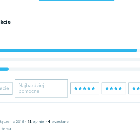
kcie
Najbardziej
ęcie
pomocne
łączenia 2016
·
18
opinie
·
4
przesłane
u temu