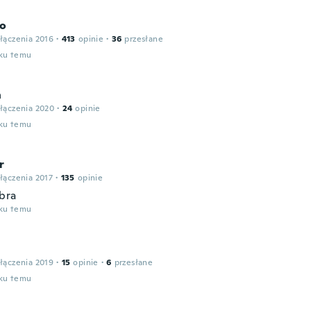
co
łączenia 2016
·
413
opinie
·
36
przesłane
oku temu
n
łączenia 2020
·
24
opinie
oku temu
r
łączenia 2017
·
135
opinie
bra
oku temu
łączenia 2019
·
15
opinie
·
6
przesłane
oku temu