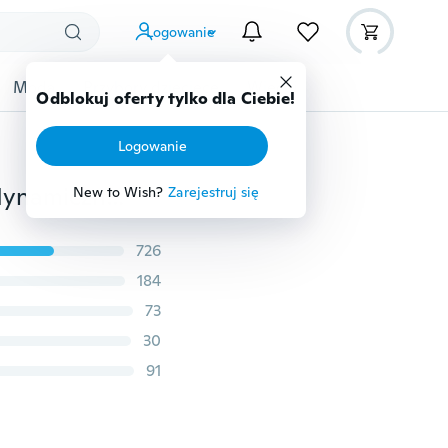
Logowanie
Moda
Przybory dziecięce
Więcej
Odblokuj oferty tylko dla Ciebie!
Logowanie
120 cm/150 cm samochód dodatkowe światło stopu dynamiczny Streamer pływająca taśma LED 12v bagażnik samochodowy tylny hamulec działa tylna klapa kierunkowskaz
New to Wish?
Zarejestruj się
726
184
73
30
91