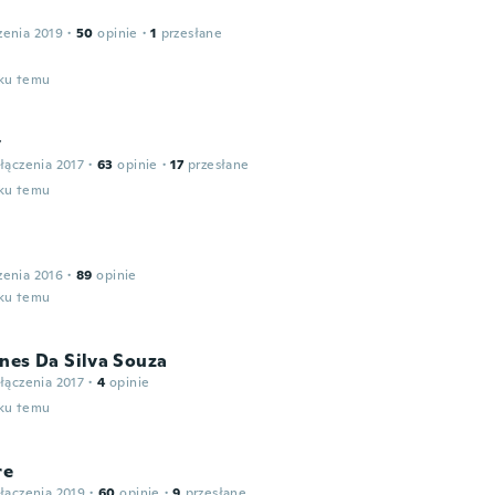
zenia 2019
·
50
opinie
·
1
przesłane
oku temu
y
łączenia 2017
·
63
opinie
·
17
przesłane
oku temu
zenia 2016
·
89
opinie
oku temu
nes Da Silva Souza
łączenia 2017
·
4
opinie
oku temu
re
łączenia 2019
·
60
opinie
·
9
przesłane