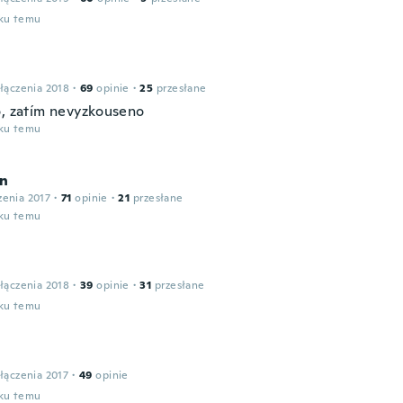
oku temu
łączenia 2018
·
69
opinie
·
25
przesłane
o, zatím nevyzkouseno
oku temu
n
zenia 2017
·
71
opinie
·
21
przesłane
oku temu
łączenia 2018
·
39
opinie
·
31
przesłane
oku temu
łączenia 2017
·
49
opinie
oku temu