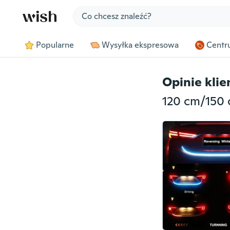
Jump to section
Popularne
Wysyłka ekspresowa
Centru
Opinie kli