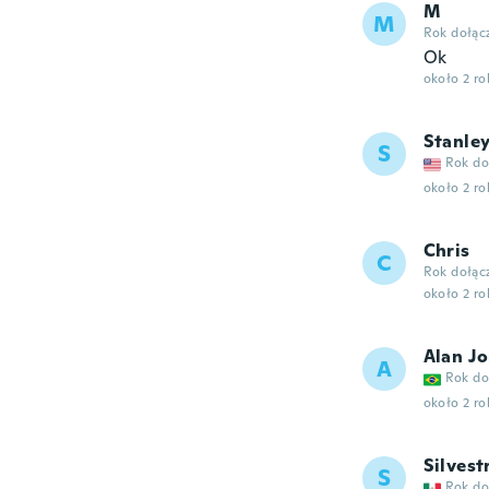
M
M
Rok dołąc
Ok
około 2 r
Stanle
S
Rok do
około 2 r
Chris
C
Rok dołąc
około 2 r
Alan Jo
A
Rok do
około 2 r
Silvest
S
Rok do