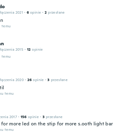
do
łączenia 2021
·
6
opinie
·
2
przesłane
en
u temu
an
łączenia 2015
·
12
opinie
u temu
łączenia 2020
·
26
opinie
·
3
przesłane
il
oku temu
zenia 2017
·
156
opinie
·
3
przesłane
for more led on the stip for more s.ooth light bar
oku temu