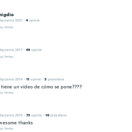
migdio
łączenia 2021
·
4
opinie
oku temu
łączenia 2017
·
49
opinie
oku temu
łączenia 2014
·
11
opinie
·
5
przesłane
 tiene un vídeo de cómo se pone????
oku temu
łączenia 2015
·
73
opinie
·
16
przesłane
wesome thanks
oku temu