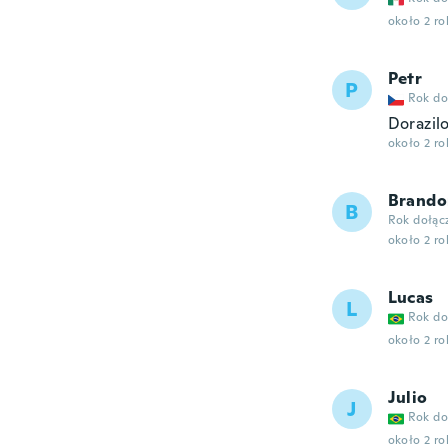
około 2 r
Petr
P
Rok do
Dorazil
około 2 r
Brando
B
Rok dołąc
około 2 r
Lucas
L
Rok do
około 2 r
Julio
J
Rok do
około 2 r