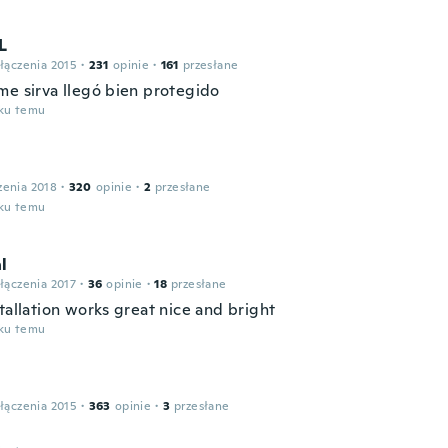
L
łączenia 2015
·
231
opinie
·
161
przesłane
me sirva llegó bien protegido
oku temu
zenia 2018
·
320
opinie
·
2
przesłane
oku temu
l
łączenia 2017
·
36
opinie
·
18
przesłane
tallation works great nice and bright
oku temu
łączenia 2015
·
363
opinie
·
3
przesłane