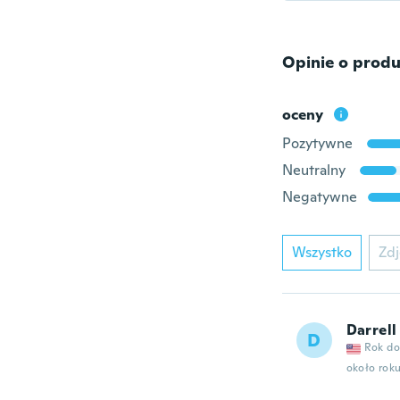
Opinie o produ
oceny
Pozytywne
Neutralny
Negatywne
Wszystko
Zdj
Darrell
D
Rok do
około rok