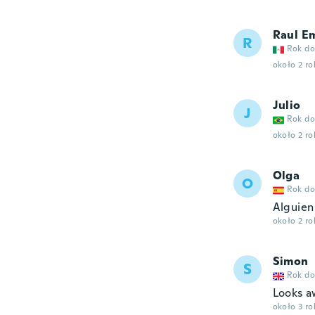
Raul E
R
Rok do
około 2 r
Julio
J
Rok do
około 2 r
Olga
O
Rok do
Alguien
około 2 r
Simon
S
Rok do
Looks a
około 3 r