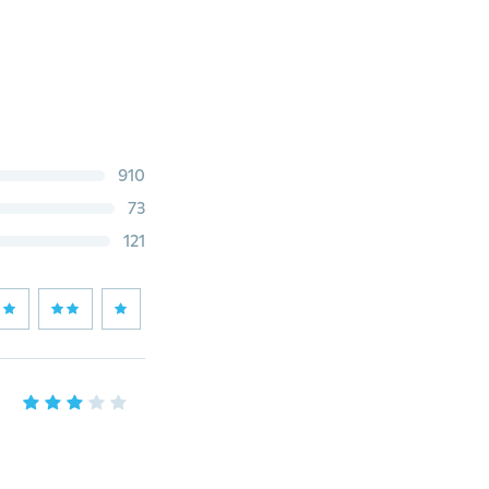
910
73
121