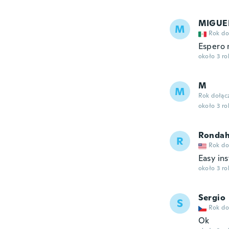
MIGUE
M
Rok do
Espero 
około 3 r
M
M
Rok dołąc
około 3 r
Rondah
R
Rok do
Easy ins
około 3 r
Sergio
S
Rok do
Ok