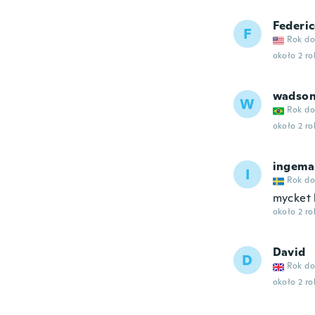
Federi
F
Rok do
około 2 r
wadso
W
Rok do
około 2 r
ingema
I
Rok do
mycket 
około 2 r
David
D
Rok do
około 2 r