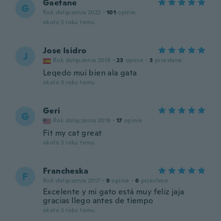
Gaetane
G
Rok dołączenia 2022
·
101
opinie
około 3 roku temu
Jose Isidro
J
Rok dołączenia 2018
·
23
opinie
·
3
przesłane
Leqedo mui bien ala gata
około 3 roku temu
Geri
G
Rok dołączenia 2018
·
17
opinie
Fit my cat great
około 3 roku temu
Francheska
F
Rok dołączenia 2017
·
9
opinie
·
6
przesłane
Excelente y mi gato está muy feliz jaja
gracias llego antes de tiempo
około 3 roku temu