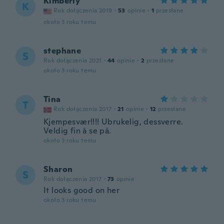
Kimberly
K
Rok dołączenia 2019
·
53
opinie
·
1
przesłane
około 3 roku temu
stephane
S
Rok dołączenia 2021
·
44
opinie
·
2
przesłane
około 3 roku temu
Tina
T
Rok dołączenia 2017
·
21
opinie
·
12
przesłane
Kjempesvær!!!! Ubrukelig, dessverre.
Veldig fin å se på.
około 3 roku temu
Sharon
S
Rok dołączenia 2017
·
73
opinie
It looks good on her
około 3 roku temu