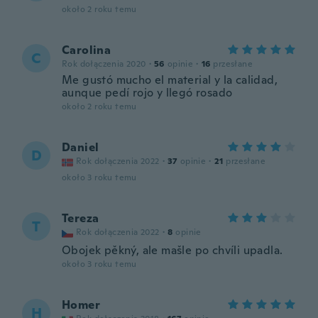
około 2 roku temu
Carolina
C
Rok dołączenia 2020
·
56
opinie
·
16
przesłane
Me gustó mucho el material y la calidad,
aunque pedí rojo y llegó rosado
około 2 roku temu
Daniel
D
Rok dołączenia 2022
·
37
opinie
·
21
przesłane
około 3 roku temu
Tereza
T
Rok dołączenia 2022
·
8
opinie
Obojek pěkný, ale mašle po chvíli upadla.
około 3 roku temu
Homer
H