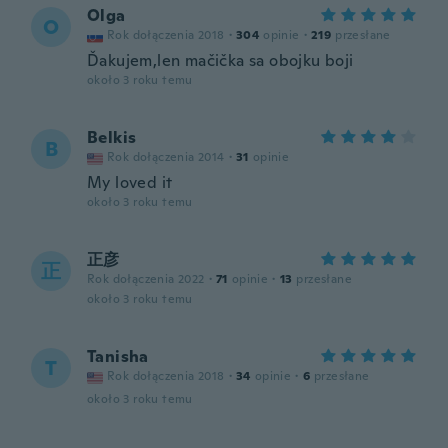
Olga
O
Rok dołączenia 2018
·
304
opinie
·
219
przesłane
Ďakujem,len mačička sa obojku boji
około 3 roku temu
Belkis
B
Rok dołączenia 2014
·
31
opinie
My loved it
około 3 roku temu
正彦
正
Rok dołączenia 2022
·
71
opinie
·
13
przesłane
około 3 roku temu
Tanisha
T
Rok dołączenia 2018
·
34
opinie
·
6
przesłane
około 3 roku temu