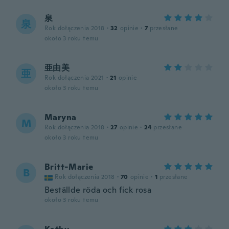
泉
泉
Rok dołączenia 2018
·
32
opinie
·
7
przesłane
około 3 roku temu
亜由美
亜
Rok dołączenia 2021
·
21
opinie
około 3 roku temu
Maryna
M
Rok dołączenia 2018
·
27
opinie
·
24
przesłane
około 3 roku temu
Britt-Marie
B
Rok dołączenia 2018
·
70
opinie
·
1
przesłane
Beställde röda och fick rosa
około 3 roku temu