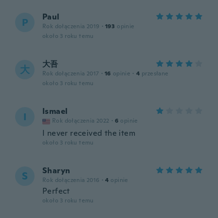
Paul
P
Rok dołączenia 2019
·
193
opinie
około 3 roku temu
大吾
大
Rok dołączenia 2017
·
16
opinie
·
4
przesłane
około 3 roku temu
Ismael
I
Rok dołączenia 2022
·
6
opinie
I never received the item
około 3 roku temu
Sharyn
S
Rok dołączenia 2016
·
4
opinie
Perfect
około 3 roku temu