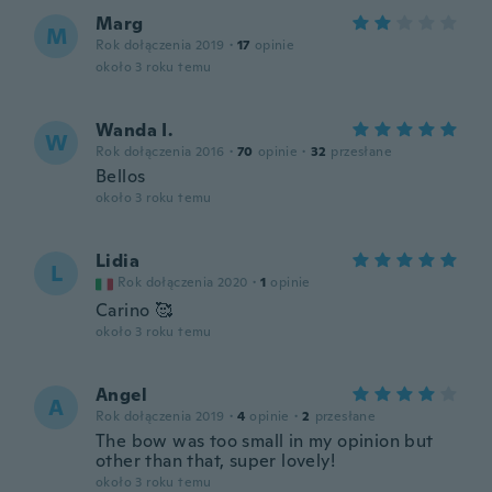
Marg
M
Rok dołączenia 2019
·
17
opinie
około 3 roku temu
Wanda I.
W
Rok dołączenia 2016
·
70
opinie
·
32
przesłane
Bellos
około 3 roku temu
Lidia
L
Rok dołączenia 2020
·
1
opinie
Carino 🥰
około 3 roku temu
Angel
A
Rok dołączenia 2019
·
4
opinie
·
2
przesłane
The bow was too small in my opinion but
other than that, super lovely!
około 3 roku temu