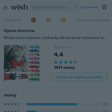
Logowanie
Popularne
Ostatnio wyświetlane
Opinie klientów
Moda nowy kołnierz z kokardą dla zwierząt nylonowa taśma wielokolorowa regulowana za pomocą dzwonków biżuteria dla zwierząt obroża dla kota klamra bezpieczeństwa （9 kolorów）
Ogólnie
4.4
1631 oceny
Zobacz szczegóły produktu
oceny
1,151
231