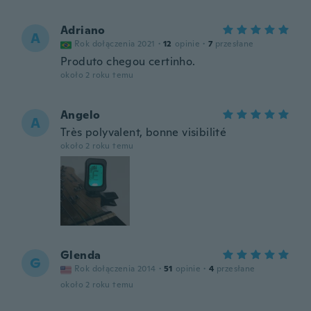
Adriano
A
Rok dołączenia 2021
·
12
opinie
·
7
przesłane
Produto chegou certinho.
około 2 roku temu
Angelo
A
Très polyvalent, bonne visibilité
około 2 roku temu
Glenda
G
Rok dołączenia 2014
·
51
opinie
·
4
przesłane
około 2 roku temu