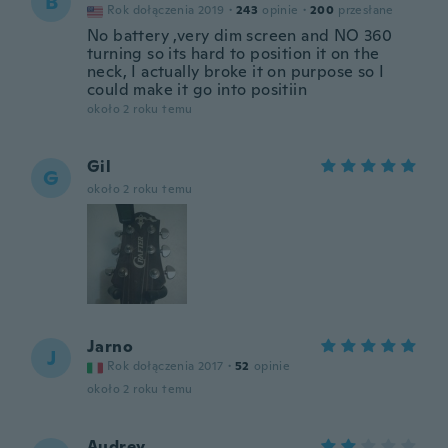
B
Rok dołączenia 2019
·
243
opinie
·
200
przesłane
No battery ,very dim screen and NO 360
turning so its hard to position it on the
neck, I actually broke it on purpose so I
could make it go into positiin
około 2 roku temu
Gil
G
około 2 roku temu
Jarno
J
Rok dołączenia 2017
·
52
opinie
około 2 roku temu
Audrey