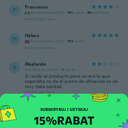
Francesca
F
Rok dołączenia 2018
·
161
opinie
·
86
przesłane
około 2 roku temu
Håkon
H
Rok dołączenia 2022
·
133
opinie
około 2 roku temu
Abelardo
A
Rok dołączenia 2022
·
2
opinie
Si recibí el producto pero no era lo que
esperaba no da el punto de afinación es de
muy mala calidad
około 2 roku temu
Ola
O
Rok dołączenia 2018
·
489
opinie
·
1
przesłane
15%RABAT
około 2 roku temu