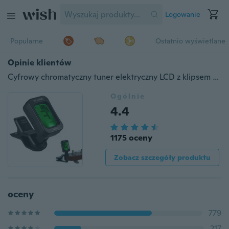
Logowanie
Popularne
Ostatnio wyświetlane
Opinie klientów
Cyfrowy chromatyczny tuner elektryczny LCD z klipsem do basu, gitary, ukulele, skrzypiec
Ogólnie
4.4
1175 oceny
Zobacz szczegóły produktu
oceny
779
217