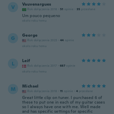
Vauvenargues
V
Rok dołączenia 2018
·
51
opinie
·
35
przesłane
Um pouco pequeno
około roku temu
George
G
Rok dołączenia 2023
·
44
opinie
około roku temu
Leif
L
Rok dołączenia 2017
·
687
opinie
około roku temu
Michael
M
Rok dołączenia 2018
·
11
opinie
·
4
przesłane
Great little clip on tuner. I purchased 6 of
these to put one in each of my guitar cases
so I always have one with me. Well made
and has specific settings for specific