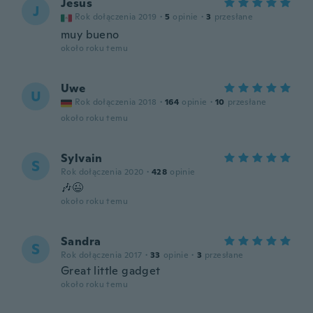
Jesus
J
Rok dołączenia 2019
·
5
opinie
·
3
przesłane
muy bueno
około roku temu
Uwe
U
Rok dołączenia 2018
·
164
opinie
·
10
przesłane
około roku temu
Sylvain
S
Rok dołączenia 2020
·
428
opinie
🎶😉
około roku temu
Sandra
S
Rok dołączenia 2017
·
33
opinie
·
3
przesłane
Great little gadget
około roku temu