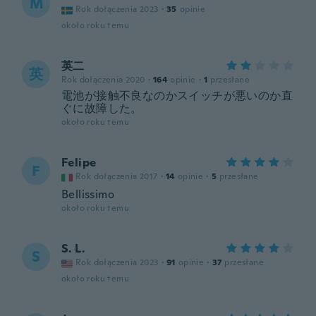
M
Rok dołączenia 2023
·
35
opinie
około roku temu
英二
英
Rok dołączenia 2020
·
164
opinie
·
1
przesłane
電池が接触不良なのかスイッチが悪いのか直
ぐに故障した。
około roku temu
Felipe
F
Rok dołączenia 2017
·
14
opinie
·
5
przesłane
Bellissimo
około roku temu
S. L.
S
Rok dołączenia 2023
·
91
opinie
·
37
przesłane
około roku temu