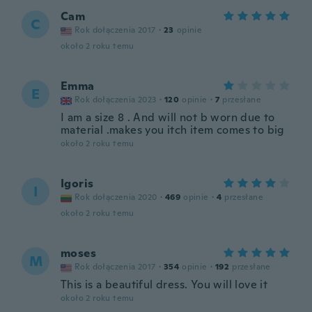
Cam
C
Rok dołączenia 2017
·
23
opinie
około 2 roku temu
Emma
E
Rok dołączenia 2023
·
120
opinie
·
7
przesłane
I am a size 8 . And will not b worn due to
material .makes you itch item comes to big
około 2 roku temu
Igoris
I
Rok dołączenia 2020
·
469
opinie
·
4
przesłane
około 2 roku temu
moses
M
Rok dołączenia 2017
·
354
opinie
·
192
przesłane
This is a beautiful dress. You will love it
około 2 roku temu