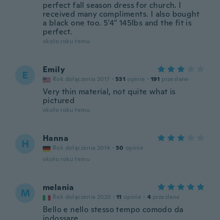
perfect fall season dress for church. I
received many compliments. I also bought
a black one too. 5'4" 145lbs and the fit is
perfect.
około roku temu
Emily
E
Rok dołączenia 2017
·
531
opinie
·
191
przesłane
Very thin material, not quite what is
pictured
około roku temu
Hanna
H
Rok dołączenia 2014
·
50
opinie
około roku temu
melania
M
Rok dołączenia 2020
·
11
opinie
·
4
przesłane
Bello e nello stesso tempo comodo da
indossare