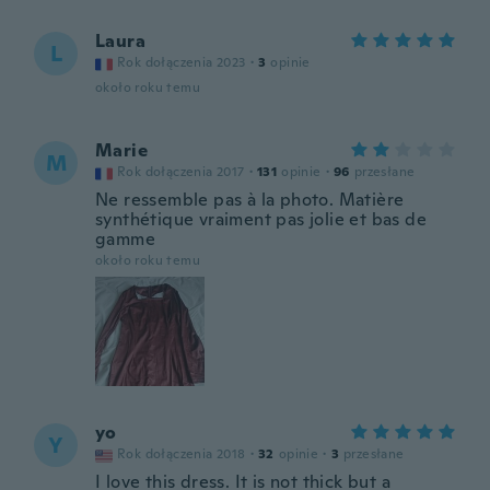
Laura
L
Rok dołączenia 2023
·
3
opinie
około roku temu
Marie
M
Rok dołączenia 2017
·
131
opinie
·
96
przesłane
Ne ressemble pas à la photo. Matière
synthétique vraiment pas jolie et bas de
gamme
około roku temu
yo
Y
Rok dołączenia 2018
·
32
opinie
·
3
przesłane
I love this dress. It is not thick but a