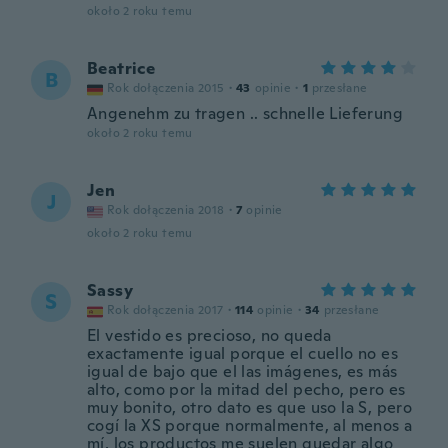
około 2 roku temu
Beatrice
B
Rok dołączenia 2015
·
43
opinie
·
1
przesłane
Angenehm zu tragen .. schnelle Lieferung
około 2 roku temu
Jen
J
Rok dołączenia 2018
·
7
opinie
około 2 roku temu
Sassy
S
Rok dołączenia 2017
·
114
opinie
·
34
przesłane
El vestido es precioso, no queda
exactamente igual porque el cuello no es
igual de bajo que el las imágenes, es más
alto, como por la mitad del pecho, pero es
muy bonito, otro dato es que uso la S, pero
cogí la XS porque normalmente, al menos a
mí, los productos me suelen quedar algo