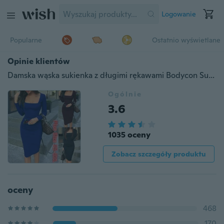
Logowanie
Popularne
Ostatnio wyświetlane
Opinie klientów
Damska wąska sukienka z długimi rękawami Bodycon Sukienka z kwadratowym dekoltem Plus rozmiar XS-8XL
Ogólnie
3.6
1035 oceny
Zobacz szczegóły produktu
oceny
468
170