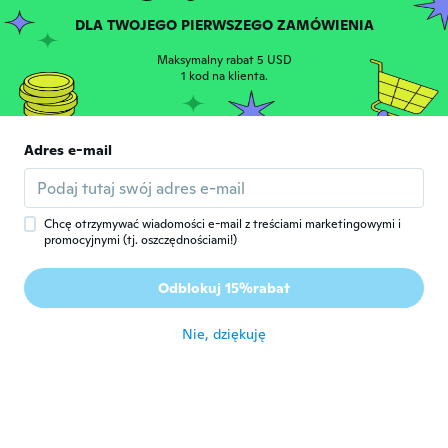
DLA TWOJEGO PIERWSZEGO ZAMÓWIENIA
Christina
C
Rok dołączenia 2018
·
246
opinie
·
79
przesłane
Maksymalny rabat 5 USD
około 2 roku temu
1 kod na klienta.
ELIZABETH
E
Adres e-mail
Rok dołączenia 2020
·
3
opinie
Não gostei nada não é ven como se vê na
imagem
około 2 roku temu
Chcę otrzymywać wiadomości e-mail z treściami marketingowymi i
promocyjnymi (tj. oszczędnościami!)
Tammy
T
Odblokuj 15%rabat
Rok dołączenia 2023
·
2
opinie
około 2 roku temu
Nie, dziękuję
Marta
M
Rok dołączenia 2016
·
236
opinie
·
14
przesłane
około 2 roku temu