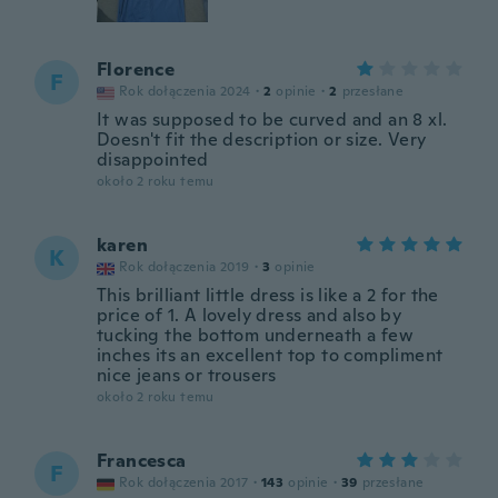
Florence
F
Rok dołączenia 2024
·
2
opinie
·
2
przesłane
It was supposed to be curved and an 8 xl.
Doesn't fit the description or size. Very
disappointed
około 2 roku temu
karen
K
Rok dołączenia 2019
·
3
opinie
This brilliant little dress is like a 2 for the
price of 1. A lovely dress and also by
tucking the bottom underneath a few
inches its an excellent top to compliment
nice jeans or trousers
około 2 roku temu
Francesca
F
Rok dołączenia 2017
·
143
opinie
·
39
przesłane