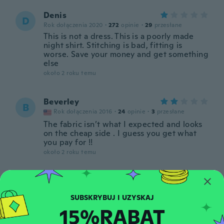
Denis
D
Rok dołączenia 2020
·
272
opinie
·
29
przesłane
This is not a dress. This is a poorly made
night shirt. Stitching is bad, fitting is
worse. Save your money and get something
else
około 2 roku temu
Beverley
B
Rok dołączenia 2016
·
24
opinie
·
3
przesłane
The fabric isn’t what I expected and looks
on the cheap side . I guess you get what
you pay for !!
około 2 roku temu
rosane
R
Rok dołączenia 2019
·
1
opinie
Minúsculo
15%RABAT
około 2 roku temu