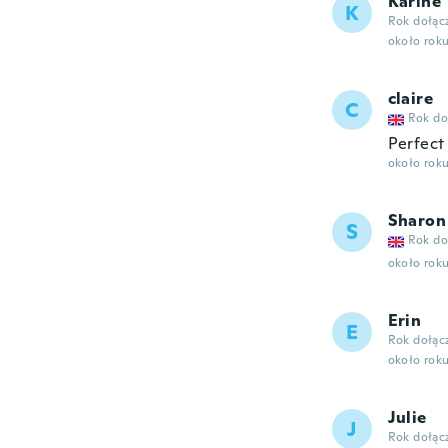
Karine
K
Rok dołąc
około rok
claire
C
Rok do
Perfect
około rok
Sharon
S
Rok do
około rok
Erin
E
Rok dołąc
około rok
Julie
J
Rok dołąc