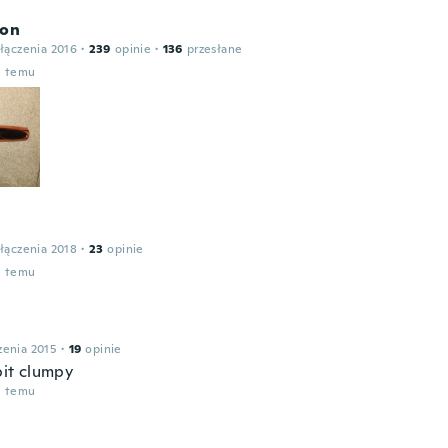
ton
łączenia 2016
·
239
opinie
·
136
przesłane
u temu
łączenia 2018
·
23
opinie
u temu
zenia 2015
·
19
opinie
 bit clumpy
u temu