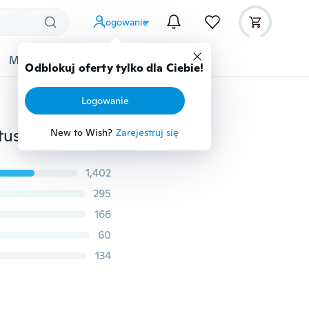
Logowanie
Moda
Przybory dziecięce
Więcej
Odblokuj oferty tylko dla Ciebie!
Logowanie
1 sztuka wodoodporny jedwabny tusz do rzęs czarny tusz do rzęs wydłużenie rzęs gruby tusz do rzęs długie przedłużanie rzęs makijaż tusz do rzęs
New to Wish?
Zarejestruj się
1,402
295
166
60
134