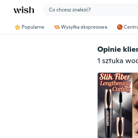
Jump to section
Popularne
Wysyłka ekspresowa
Centru
Opinie kli