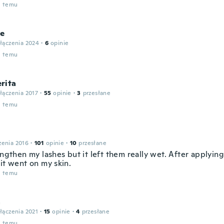
u temu
le
łączenia 2024
·
6
opinie
u temu
rita
łączenia 2017
·
55
opinie
·
3
przesłane
u temu
zenia 2016
·
101
opinie
·
10
przesłane
engthen my lashes but it left them really wet. After applyin
it went on my skin.
u temu
a
łączenia 2021
·
15
opinie
·
4
przesłane
u temu