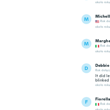
około rok
Michel
M
Rok do
około rok
Marghe
M
Rok do
około rok
Debbie
D
Rok dołąc
It did l
blinked 
około rok
Fiorell
F
Rok do
około rok