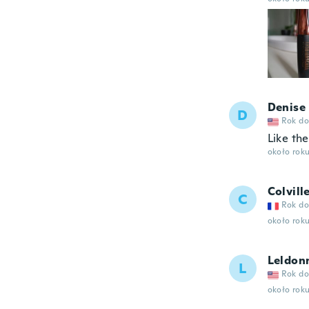
Denise
D
Rok do
Like the
około rok
Colvill
C
Rok do
około rok
Leldon
L
Rok do
około rok