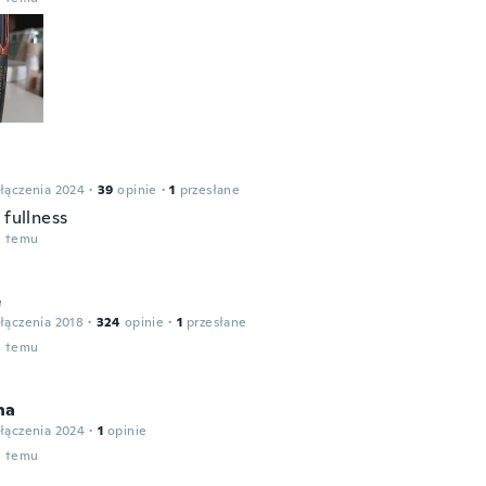
łączenia 2024
·
39
opinie
·
1
przesłane
 fullness
u temu
e
łączenia 2018
·
324
opinie
·
1
przesłane
u temu
na
łączenia 2024
·
1
opinie
u temu