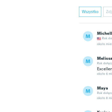
Wszystko
Zdj
Michel
M
Rok do
około mie
Meliss
M
Rok dołąc
Excelle
około 6 m
Maya
M
Rok dołąc
około 8 m