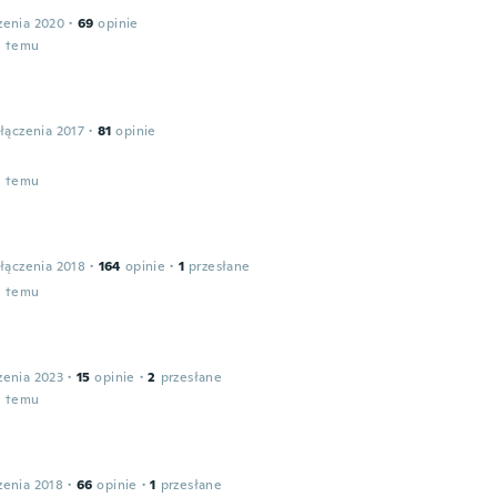
zenia 2020
·
69
opinie
u temu
łączenia 2017
·
81
opinie
u temu
łączenia 2018
·
164
opinie
·
1
przesłane
u temu
zenia 2023
·
15
opinie
·
2
przesłane
u temu
zenia 2018
·
66
opinie
·
1
przesłane