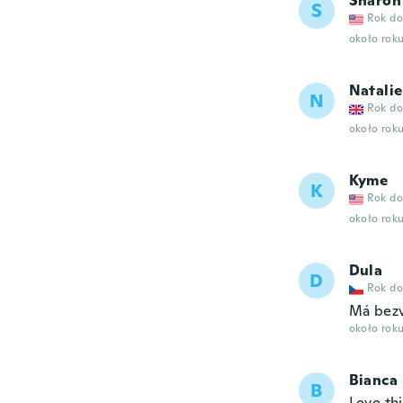
Sharon
S
Rok do
około rok
Natalie
N
Rok do
około rok
Kyme
K
Rok do
około rok
Dula
D
Rok do
Má bezv
około rok
Bianca
B
Love th