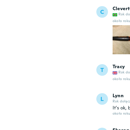
Clever
C
Rok do
około rok
Tracy
T
Rok do
około rok
Lynn
L
Rok dołąc
It’s ok,
około rok