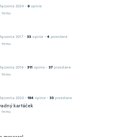
łączenia 2024
·
6
opinie
u temu
łączenia 2017
·
33
opinie
·
4
przesłane
u temu
łączenia 2016
·
311
opinie
·
37
przesłane
u temu
łączenia 2020
·
184
opinie
·
33
przesłane
adný kartáček
u temu
is mascara!