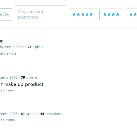
Najbardziej
ęcie
pomocne
le
łączenia 2024
·
21
opinie
siąc temu
a
zenia 2018
·
79
opinie
nt make up product
ies. temu
zenia 2017
·
31
opinie
·
13
przesłane
ies. temu