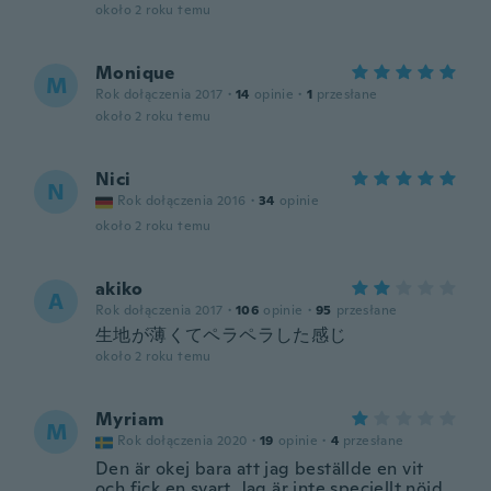
około 2 roku temu
Monique
M
Rok dołączenia 2017
·
14
opinie
·
1
przesłane
około 2 roku temu
Nici
N
Rok dołączenia 2016
·
34
opinie
około 2 roku temu
akiko
A
Rok dołączenia 2017
·
106
opinie
·
95
przesłane
生地が薄くてペラペラした感じ
około 2 roku temu
Myriam
M
Rok dołączenia 2020
·
19
opinie
·
4
przesłane
Den är okej bara att jag beställde en vit
och fick en svart. Jag är inte speciellt nöjd