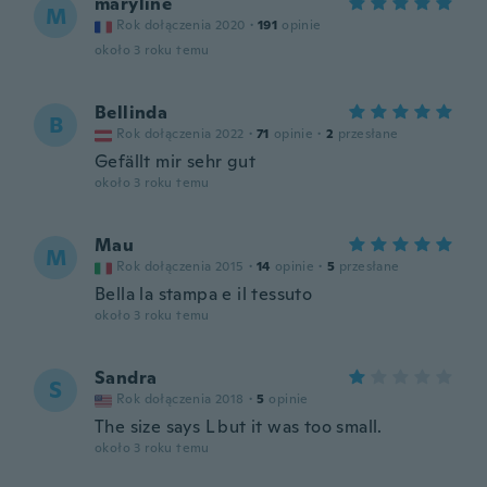
maryline
M
Rok dołączenia 2020
·
191
opinie
około 3 roku temu
Bellinda
B
Rok dołączenia 2022
·
71
opinie
·
2
przesłane
Gefällt mir sehr gut
około 3 roku temu
Mau
M
Rok dołączenia 2015
·
14
opinie
·
5
przesłane
Bella la stampa e il tessuto
około 3 roku temu
Sandra
S
Rok dołączenia 2018
·
5
opinie
The size says L but it was too small.
około 3 roku temu