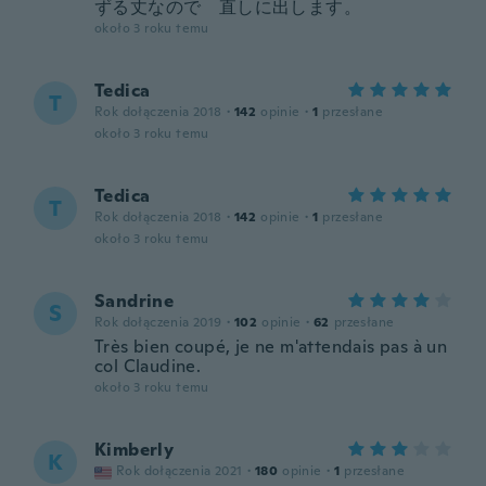
ずる丈なので 直しに出します。
około 3 roku temu
Tedica
T
Rok dołączenia 2018
·
142
opinie
·
1
przesłane
około 3 roku temu
Tedica
T
Rok dołączenia 2018
·
142
opinie
·
1
przesłane
około 3 roku temu
Sandrine
S
Rok dołączenia 2019
·
102
opinie
·
62
przesłane
Très bien coupé, je ne m'attendais pas à un
col Claudine.
około 3 roku temu
Kimberly
K
Rok dołączenia 2021
·
180
opinie
·
1
przesłane