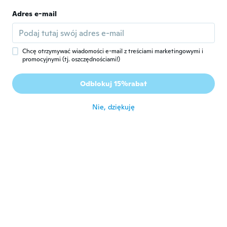
około 4 roku temu
Adres e-mail
Josy
J
Rok dołączenia 2016
·
38
opinie
Chcę otrzymywać wiadomości e-mail z treściami marketingowymi i
około 4 roku temu
promocyjnymi (tj. oszczędnościami!)
Odblokuj 15%rabat
Lyn
L
Rok dołączenia 2021
·
3
opinie
około 4 roku temu
Nie, dziękuję
Donna
D
Rok dołączenia 2018
·
84
opinie
około 4 roku temu
Pamela
P
Rok dołączenia 2016
·
6
opinie
Love it💕
około 4 roku temu