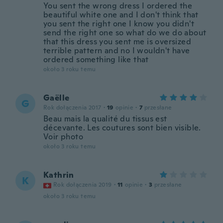
You sent the wrong dress I ordered the
beautiful white one and I don't think that
you sent the right one I know you didn't
send the right one so what do we do about
that this dress you sent me is oversized
terrible pattern and no I wouldn't have
ordered something like that
około 3 roku temu
Gaëlle
G
Rok dołączenia 2017
·
19
opinie
·
7
przesłane
Beau mais la qualité du tissus est
décevante. Les coutures sont bien visible.
Voir photo
około 3 roku temu
Kathrin
K
Rok dołączenia 2019
·
11
opinie
·
3
przesłane
około 3 roku temu