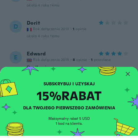
około 4 roku temu
Dorit
D
Rok dołączenia 2019
·
1
opinie
około 4 roku temu
Edward
E
Rok dołączenia 2019
·
8
opinie
·
1
przesłane
Really nice
około 4 roku temu
15%RABAT
Marie
M
Rok dołączenia 2021
·
2
opinie
Fit perfectly
DLA TWOJEGO PIERWSZEGO ZAMÓWIENIA
około 4 roku temu
Maksymalny rabat 5 USD
1 kod na klienta.
Suz
S
Rok dołączenia 2019
·
47
opinie