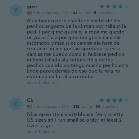
yuri
Y
Rok dołączenia 2019
·
32
opinie
·
5
przesłane
Muy bonito pero esta bien ancho de los
pechos angosto de la cintura soy talla m la
pedí l por q me gusta q la ropa me quede
un poco floja por q no me gusta caminar
incómoda y más si es camisa ala hora de
sentarse no me gustan apretadas y esta
camisa me quedo como si hubiese pedido
m bien tallada ala cintura floja de los
pechos cuando yo tengo mucho pecho esta
linda pero además de eso que la tela no
estira no da la talla correcta
około 3 roku temu
Ck
C
Rok dołączenia 2018
·
212
opinie
·
84
przesłane
Nice open style shirt/blouse. Very pretty.
US sizes still run small so order at least 2
sizes larger.
około 3 roku temu