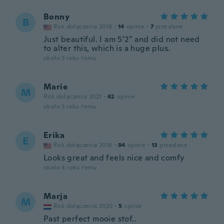
Bonny
B
Rok dołączenia 2018
·
14
opinie
·
7
przesłane
Just beautiful. I am 5’2” and did not need
to alter this, which is a huge plus.
około 3 roku temu
Marie
M
Rok dołączenia 2021
·
62
opinie
około 3 roku temu
Erika
E
Rok dołączenia 2016
·
94
opinie
·
13
przesłane
Looks great and feels nice and comfy
około 4 roku temu
Marja
M
Rok dołączenia 2020
·
5
opinie
Past perfect mooie stof..