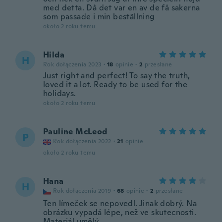
med detta. Då det var en av de få sakerna
som passade i min beställning
około 2 roku temu
Hilda
H
Rok dołączenia 2023
·
18
opinie
·
2
przesłane
Just right and perfect! To say the truth,
loved it a lot. Ready to be used for the
holidays.
około 2 roku temu
Pauline McLeod
P
Rok dołączenia 2022
·
21
opinie
około 2 roku temu
Hana
H
Rok dołączenia 2019
·
68
opinie
·
2
przesłane
Ten límeček se nepovedl. Jinak dobrý. Na
obrázku vypadá lépe, než ve skutecnosti.
Materiál umělý.