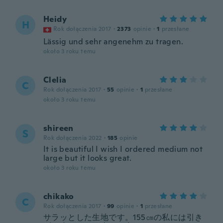
Heidy
H
Rok dołączenia 2017
·
2373
opinie
·
1
przesłane
Lässig und sehr angenehm zu tragen.
około 3 roku temu
Clelia
C
Rok dołączenia 2017
·
55
opinie
·
1
przesłane
około 3 roku temu
shireen
S
Rok dołączenia 2022
·
185
opinie
It is beautiful I wish I ordered medium not
large but it looks great.
około 3 roku temu
chikako
C
Rok dołączenia 2017
·
99
opinie
·
1
przesłane
サラッとした生地です。155㎝の私には引き