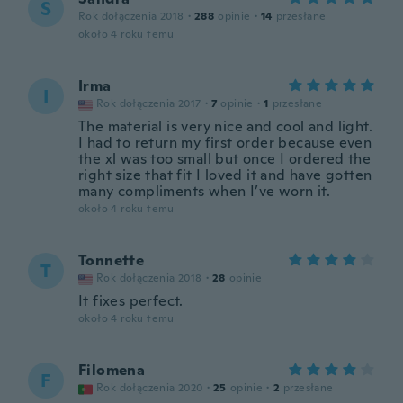
S
Rok dołączenia 2018
·
288
opinie
·
14
przesłane
około 4 roku temu
Irma
I
Rok dołączenia 2017
·
7
opinie
·
1
przesłane
The material is very nice and cool and light.
I had to return my first order because even
the xl was too small but once I ordered the
right size that fit I loved it and have gotten
many compliments when I’ve worn it.
około 4 roku temu
Tonnette
T
Rok dołączenia 2018
·
28
opinie
It fixes perfect.
około 4 roku temu
Filomena
F
Rok dołączenia 2020
·
25
opinie
·
2
przesłane