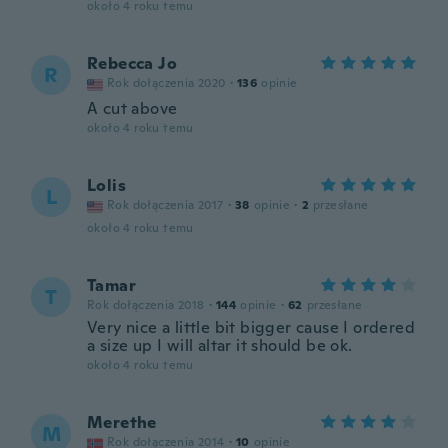
około 4 roku temu
Rebecca Jo
R
Rok dołączenia 2020
·
136
opinie
A cut above
około 4 roku temu
Lolis
L
Rok dołączenia 2017
·
38
opinie
·
2
przesłane
około 4 roku temu
Tamar
T
Rok dołączenia 2018
·
144
opinie
·
62
przesłane
Very nice a little bit bigger cause I ordered
a size up I will altar it should be ok.
około 4 roku temu
Merethe
M
Rok dołączenia 2014
·
10
opinie