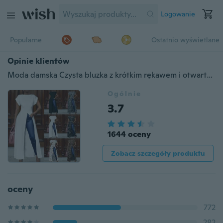
Logowanie
Popularne
Ostatnio wyświetlane
Opinie klientów
Moda damska Czysta bluzka z krótkim rękawem i otwartym widelcem Nieregularna sukienka w kratę z wysokim stanem Maxi
Ogólnie
3.7
1644 oceny
Zobacz szczegóły produktu
oceny
772
282