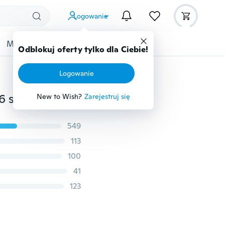
Logowanie
Moda
Przybory dziecięce
Więcej
Odblokuj oferty tylko dla Ciebie!
Logowanie
8 sztuk / całkowity przekłuwacz + 1 kolczyk w uchu + 6 sztuk wacik nasączony alkoholem nowy zestaw bezpiecznych jednorazowych narzędzi do przekłuwania nosa
New to Wish?
Zarejestruj się
549
113
100
41
123