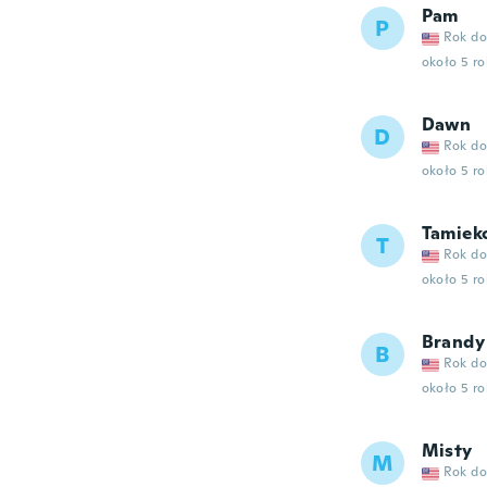
Pam
P
Rok do
około 5 r
Dawn
D
Rok do
około 5 r
Tamiek
T
Rok do
około 5 r
Brandy
B
Rok do
około 5 r
Misty
M
Rok do