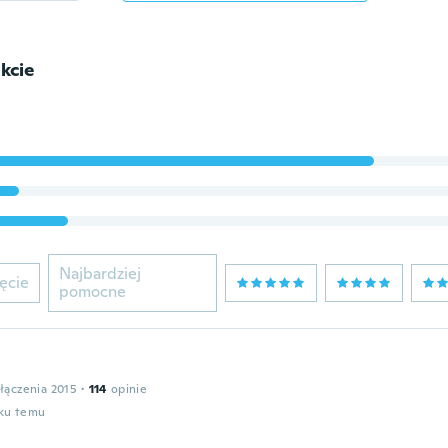
kcie
Najbardziej
ęcie
pomocne
łączenia 2015
·
114
opinie
oku temu