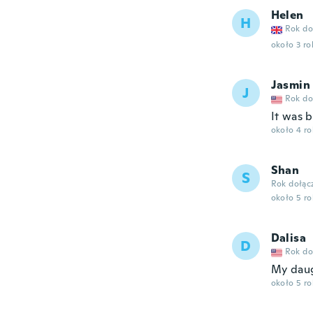
Helen
H
Rok do
około 3 r
Jasmin
J
Rok do
It was 
około 4 r
Shan
S
Rok dołąc
około 5 r
Dalisa
D
Rok do
My daug
około 5 r