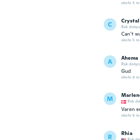
około 5 r
Crystal
C
Rok dołąc
Can’t wa
około 5 r
Ahema
A
Rok dołąc
Gud
około 6 r
Marlen
M
Rok do
Varen er
około 6 r
Rhia
R
Rok do