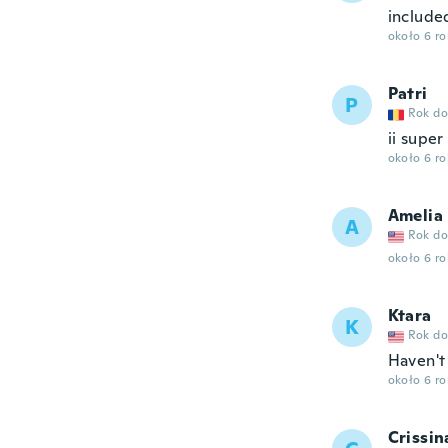
include
około 6 r
Patri
P
Rok do
ii super
około 6 r
Amelia
A
Rok do
około 6 r
Ktara
K
Rok do
Haven't 
około 6 r
Crissin