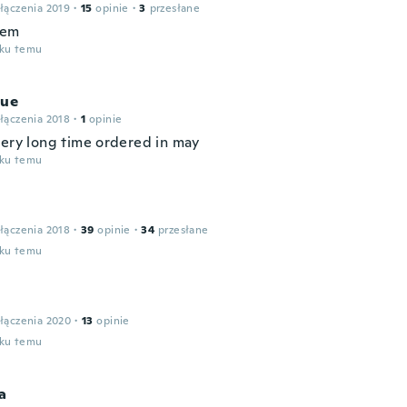
łączenia 2019
·
15
opinie
·
3
przesłane
tem
oku temu
que
łączenia 2018
·
1
opinie
very long time ordered in may
oku temu
łączenia 2018
·
39
opinie
·
34
przesłane
oku temu
łączenia 2020
·
13
opinie
oku temu
a