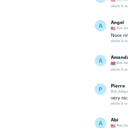
około 6 r
Angel
A
Rok do
Nose ri
około 6 r
Amand
A
Rok do
około 6 r
Pierre
P
Rok dołąc
very ni
około 6 r
Abi
A
Rok do