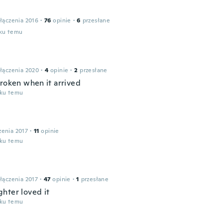
łączenia 2016
·
76
opinie
·
6
przesłane
oku temu
łączenia 2020
·
4
opinie
·
2
przesłane
broken when it arrived
oku temu
zenia 2017
·
11
opinie
oku temu
łączenia 2017
·
47
opinie
·
1
przesłane
hter loved it
oku temu