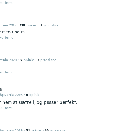
oku temu
zenia 2017
·
110
opinie
·
2
przesłane
it to use it.
oku temu
zenia 2020
·
2
opinie
·
1
przesłane
oku temu
e
łączenia 2016
·
6
opinie
 nem at sætte i, og passer perfekt.
oku temu
łączenia 2019
·
51
opinie
·
18
przesłane