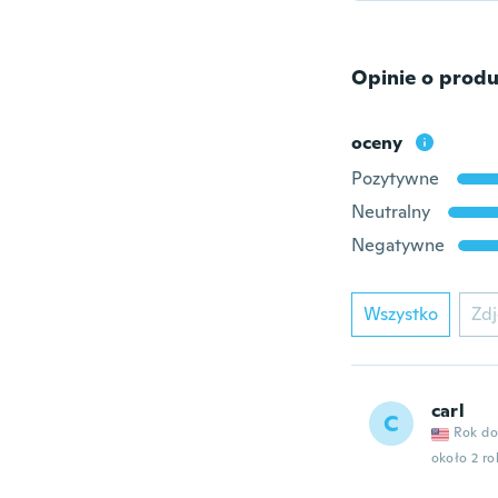
Opinie o produ
oceny
Pozytywne
Neutralny
Negatywne
Wszystko
Zdj
carl
C
Rok do
około 2 r