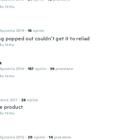
oku temu
łączenia 2019
·
16
opinie
ng popped out couldn’t get it to reliad
oku temu
a
łączenia 2016
·
187
opinie
·
39
przesłane
oku temu
zenia 2017
·
26
opinie
ce product
oku temu
łączenia 2016
·
20
opinie
·
14
przesłane