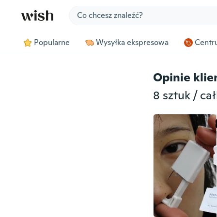
Jump to section
Popularne
Wysyłka ekspresowa
Centru
Opinie kli