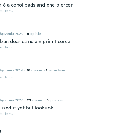
d 8 alcohol pads and one piercer
oku temu
łączenia 2020
·
6
opinie
 bun doar ca nu am primit cercei
oku temu
łączenia 2014
·
16
opinie
·
1
przesłane
oku temu
łączenia 2020
·
23
opinie
·
3
przesłane
used it yet but looks ok
oku temu
a