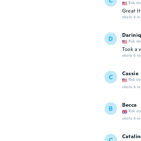
C
Rok do
Great I
około 6 r
Darini
D
Rok do
Took a 
około 6 r
Cassie
C
Rok do
około 6 r
Becca
B
Rok do
około 6 r
Catalin
C