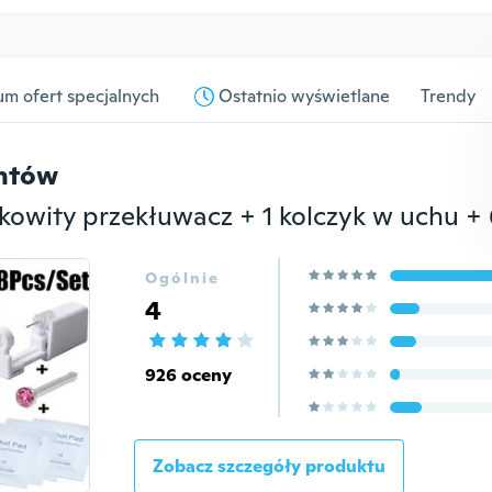
m ofert specjalnych
Ostatnio wyświetlane
Trendy
entów
Ogólnie
4
926 oceny
Zobacz szczegóły produktu