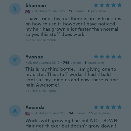
Shannan
S
Rok dołączenia 2022
·
17
opinie
·
2
przesłane
I have tried this but there is no instructions
on how to use it, however I have noticed
my hair has grown a lot faster than normal
so yes this stuff does work
około 3 roku temu
Yvonne
Y
Rok dołączenia 2016
·
743
opinie
·
6
przesłane
This is my third bottle. I am giving one to
my sister. This stuff works. I had 2 bald
spots at my temples and now there is fine
hair. Awesome!
około 3 roku temu
Amanda
A
Rok dołączenia 2019
·
54
opinie
·
35
przesłane
Works with growing hair out NOT DOWN!
Hair get thicker but doesn't grow down!!