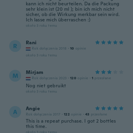
kann ich nicht beurteilen. Da die Packung
sehr klein ist (20 ml ); bin ich mich nicht
sicher, ob die Wirkung merkbar sein wird.
Ich lasse mich überraschen :)
około 3 roku temu
Rani
R
Rok dołączenia 2018
·
10
opinie
około 3 roku temu
Mirjam
M
Rok dołączenia 2023
·
120
opinie
·
1
przesłane
Nog niet gebruikt
około 3 roku temu
Angie
A
Rok dołączenia 2017
·
122
opinie
·
43
przesłane
This is a repeat purchase. I got 2 bottles
this time.
około 3 roku temu