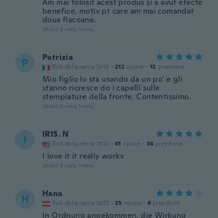
Am mai folosit acest produs și a avut efecte
benefice, motiv pt care am mai comandat
doua flacoane.
około 3 roku temu
Patrizia
P
Rok dołączenia 2018
·
212
opinie
·
12
przesłane
Mio figlio lo sta usando da un po' e gli
stanno ricresce do i capelli sulle
stempiature della fronte. Contentissimo.
około 3 roku temu
IRIS. N
I
Rok dołączenia 2022
·
61
opinie
·
36
przesłane
I love it it really works
około 3 roku temu
Hana
H
Rok dołączenia 2022
·
25
opinie
·
6
przesłane
In Ordnung angekommen, die Wirkung