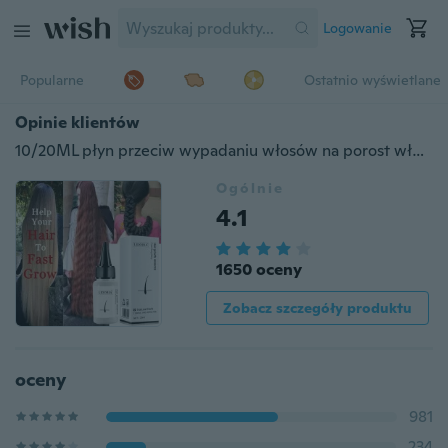
Logowanie
Popularne
Ostatnio wyświetlane
Opinie klientów
10/20ML płyn przeciw wypadaniu włosów na porost włosów promuj gęstą szybką kurację na porost włosów olejek eteryczny pielęgnacja zdrowia esencja piękna
Ogólnie
4.1
1650 oceny
Zobacz szczegóły produktu
oceny
981
234