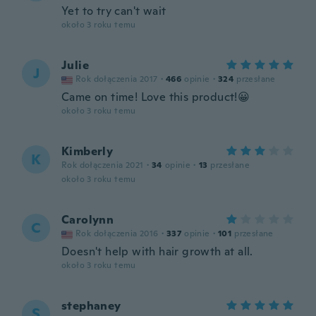
Yet to try can't wait
około 3 roku temu
Julie
J
Rok dołączenia 2017
·
466
opinie
·
324
przesłane
Came on time! Love this product!😀
około 3 roku temu
Kimberly
K
Rok dołączenia 2021
·
34
opinie
·
13
przesłane
około 3 roku temu
Carolynn
C
Rok dołączenia 2016
·
337
opinie
·
101
przesłane
Doesn't help with hair growth at all.
około 3 roku temu
stephaney
S