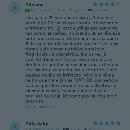
Adriana
A
Rok dołączenia 2014
·
53
opinie
·
93
przesłane
Essa já é a 2º vez que compro, desta vez
pedi logo 02 frascos para não interromper
o tratamento. Eu estou utilizando somente
nas sombrancelhas, aplicando 3x ao dia e já
notei uma sensível diferença sem acabar o
1º Frasco. Rende bastante, parece ser uma
fórmula de sérum nutritivo com leve
fragrância de cosmético. Inclusive, já
apertei demais o frasco, escorreu e caiu
dentro de um dos meus olhos mais de uma
vez! Bastou lavar com água corrente e não
causou nenhuma irritação. Vivo em clima
muito quente e já usei VÁRIOS cosméticos
faciais que derreteram até as palbebras e
mesmo lavando, causou uma irritação
horrível no local. Recomendo muitíssimo o
produto!
około 2 roku temu
Adly Zaky
A
Rok dołączenia 2022
·
480
opinie
·
4
przesłane