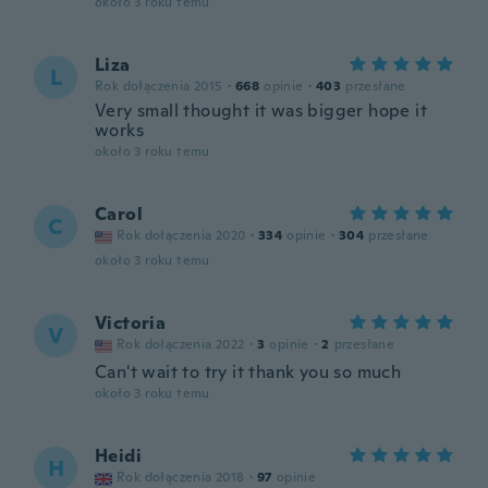
około 3 roku temu
Liza
L
Rok dołączenia 2015
·
668
opinie
·
403
przesłane
Very small thought it was bigger hope it
works
około 3 roku temu
Carol
C
Rok dołączenia 2020
·
334
opinie
·
304
przesłane
około 3 roku temu
Victoria
V
Rok dołączenia 2022
·
3
opinie
·
2
przesłane
Can't wait to try it thank you so much
około 3 roku temu
Heidi
H
Rok dołączenia 2018
·
97
opinie