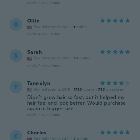
około 4 roku temu
Ollie
O
Rok dołączenia 2021
·
1
opinie
około 4 roku temu
Sarah
S
Rok dołączenia 2021
·
33
opinie
około 4 roku temu
Tamralyn
T
Rok dołączenia 2019
·
1725
opinie
·
738
przesłane
Didn’t grow hair so fast, but it helped my
hair feel and look better. Would purchase
again in bigger size.
około 4 roku temu
Charles
C
Rok dołączenia 2021
·
2
opinie