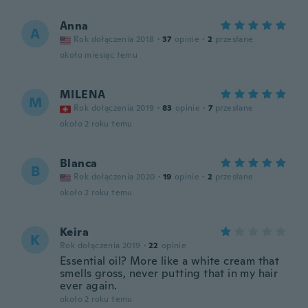
Anna
A
Rok dołączenia 2018
·
37
opinie
·
2
przesłane
około miesiąc temu
MILENA
M
Rok dołączenia 2019
·
83
opinie
·
7
przesłane
około 2 roku temu
Blanca
B
Rok dołączenia 2020
·
19
opinie
·
2
przesłane
około 2 roku temu
Keira
K
Rok dołączenia 2019
·
22
opinie
Essential oil? More like a white cream that
smells gross, never putting that in my hair
ever again.
około 2 roku temu