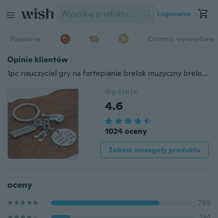
Logowanie
Popularne
Ostatnio wyświetlane
Opinie klientów
1pc nauczyciel gry na fortepianie brelok muzyczny brelok pianista prezent nuta gitara wisiorek na ręcznie robioną biżuterię rób to, co kochasz
Ogólnie
4.6
1024 oceny
Zobacz szczegóły produktu
oceny
789
134