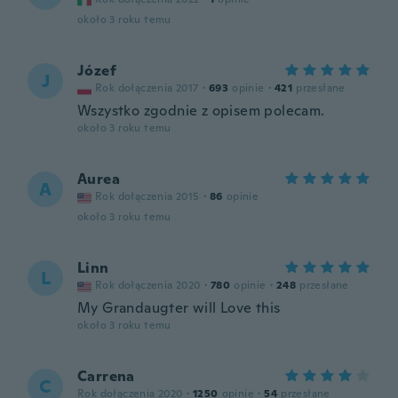
około 3 roku temu
Józef
J
Rok dołączenia 2017
·
693
opinie
·
421
przesłane
Wszystko zgodnie z opisem polecam.
około 3 roku temu
Aurea
A
Rok dołączenia 2015
·
86
opinie
około 3 roku temu
Linn
L
Rok dołączenia 2020
·
780
opinie
·
248
przesłane
My Grandaugter will Love this
około 3 roku temu
Carrena
C
Rok dołączenia 2020
·
1250
opinie
·
54
przesłane