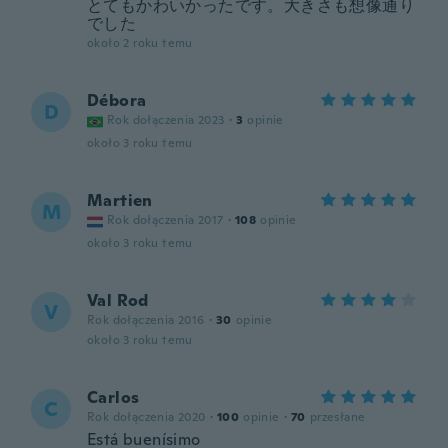
とてもかわいかったです。大きさも想像通り
でした
około 2 roku temu
Débora
D
Rok dołączenia 2023
·
3
opinie
około 3 roku temu
Martien
M
Rok dołączenia 2017
·
108
opinie
około 3 roku temu
Val Rod
V
Rok dołączenia 2016
·
30
opinie
około 3 roku temu
Carlos
C
Rok dołączenia 2020
·
100
opinie
·
70
przesłane
Está buenísimo