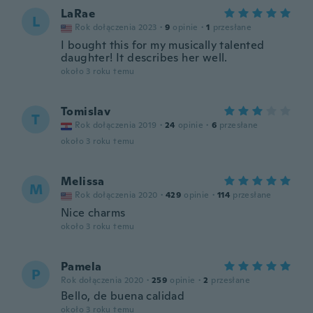
LaRae
L
Rok dołączenia 2023
·
9
opinie
·
1
przesłane
I bought this for my musically talented
daughter! It describes her well.
około 3 roku temu
Tomislav
T
Rok dołączenia 2019
·
24
opinie
·
6
przesłane
około 3 roku temu
Melissa
M
Rok dołączenia 2020
·
429
opinie
·
114
przesłane
Nice charms
około 3 roku temu
Pamela
P
Rok dołączenia 2020
·
259
opinie
·
2
przesłane
Bello, de buena calidad
około 3 roku temu