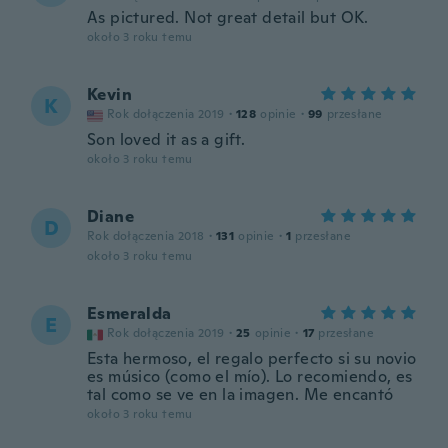
As pictured. Not great detail but OK.
około 3 roku temu
Kevin
K
Rok dołączenia 2019
·
128
opinie
·
99
przesłane
Son loved it as a gift.
około 3 roku temu
Diane
D
Rok dołączenia 2018
·
131
opinie
·
1
przesłane
około 3 roku temu
Esmeralda
E
Rok dołączenia 2019
·
25
opinie
·
17
przesłane
Esta hermoso, el regalo perfecto si su novio
es músico (como el mío). Lo recomiendo, es
tal como se ve en la imagen. Me encantó
około 3 roku temu