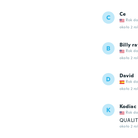
Ce
C
Rok do
około 2 r
Billy ra
B
Rok do
około 2 r
David
D
Rok do
około 2 r
Kodiac
K
Rok do
QUALIT
około 2 r