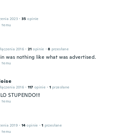
zenia 2023
·
35
opinie
u temu
łączenia 2016
·
21
opinie
·
8
przesłane
ain was nothing like what was advertised.
u temu
loise
łączenia 2016
·
117
opinie
·
1
przesłane
LO STUPENDO!!!
u temu
zenia 2019
·
14
opinie
·
1
przesłane
u temu