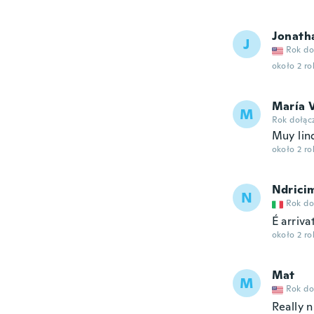
Jonath
J
Rok do
około 2 r
María V
M
Rok dołąc
Muy lin
około 2 r
Ndrici
N
Rok do
É arriva
około 2 r
Mat
M
Rok do
Really n