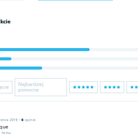
kcie
Najbardziej
ęcie
pomocne
zenia 2019
·
6
opinie
ique
u temu