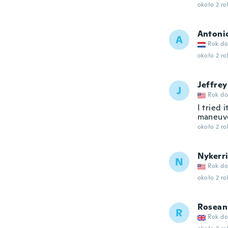
około 2 r
Antoni
A
Rok do
około 2 r
Jeffrey
J
Rok do
I tried 
maneuver
około 2 r
Nykerr
N
Rok do
około 2 r
Rosean
R
Rok do