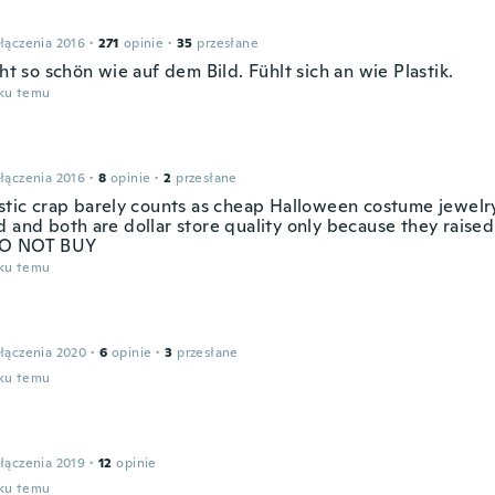
łączenia 2016
·
271
opinie
·
35
przesłane
cht so schön wie auf dem Bild. Fühlt sich an wie Plastik.
oku temu
łączenia 2016
·
8
opinie
·
2
przesłane
astic crap barely counts as cheap Halloween costume jewelry
 and both are dollar store quality only because they raised 
 DO NOT BUY
oku temu
łączenia 2020
·
6
opinie
·
3
przesłane
oku temu
łączenia 2019
·
12
opinie
oku temu