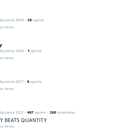
łączenia 2019
·
28
opinie
oku temu
y
łączenia 2024
·
1
opinie
oku temu
łączenia 2017
·
8
opinie
oku temu
łączenia 2021
·
467
opinie
·
280
przesłane
Y BEATS QUANTITY
oku temu