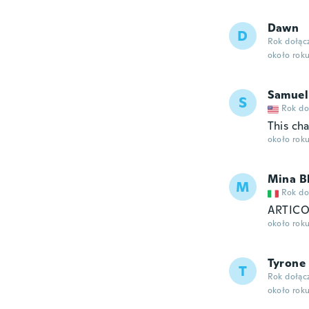
Dawn
D
Rok dołąc
około rok
Samuel
S
Rok do
This ch
około rok
Mina B
M
Rok do
ARTICO
około rok
Tyrone
T
Rok dołąc
około rok