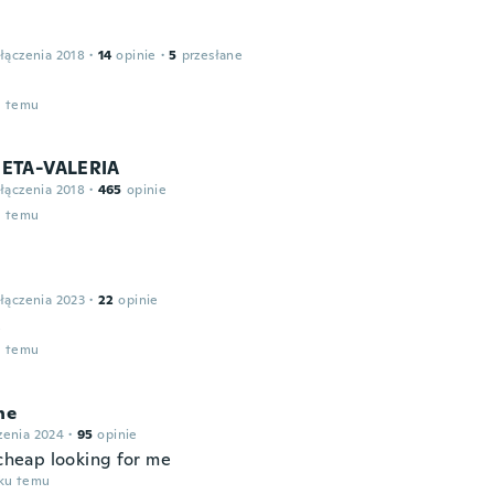
łączenia 2018
·
14
opinie
·
5
przesłane
u temu
ETA-VALERIA
łączenia 2018
·
465
opinie
u temu
łączenia 2023
·
22
opinie
e
u temu
ne
zenia 2024
·
95
opinie
 cheap looking for me
oku temu