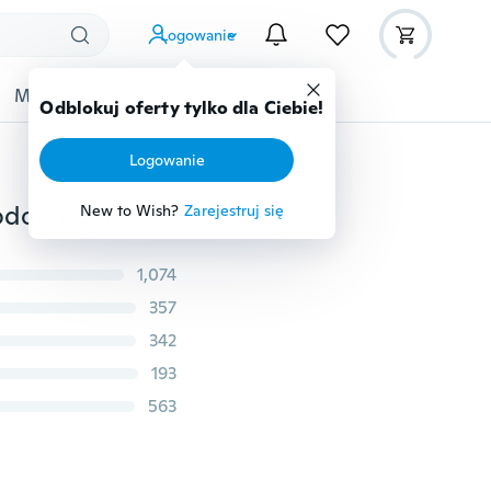
Logowanie
Moda
Przybory dziecięce
Więcej
Odblokuj oferty tylko dla Ciebie!
Logowanie
Męskie i damskie pozłacany kwadratowy łańcuszek lodowy cyrkon Hip Hop Choker posrebrzany naszyjnik z łańcuszkiem Bling luksusowa biżuteria
New to Wish?
Zarejestruj się
1,074
357
342
193
563