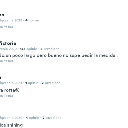
an
łączenia 2022
·
4
opinie
oku temu
ictoria
zenia 2020
·
134
opinie
·
3
przesłane
do.un poco largo pero bueno no supe pedir la medida .
oku temu
m
łączenia 2023
·
1
opinie
·
2
przesłane
ta rotta😡
oku temu
łączenia 2020
·
4
opinie
·
2
przesłane
ice shining