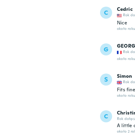
Cedric
C
Rok do
Nice
około rok
GEORG
G
Rok do
około rok
Simon
S
Rok do
Fits fin
około rok
Christi
C
Rok dołąc
A little
około 2 r