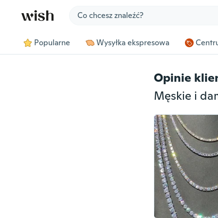
Jump to section
Popularne
Wysyłka ekspresowa
Centru
Opinie kli