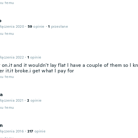
oku temu
o
łączenia 2020
·
59
opinie
·
1
przesłane
oku temu
łączenia 2022
·
1
opinie
it on.it and it wouldn't lay flat I have a couple of them so I
 it.it broke.i get what I pay for
oku temu
ia
łączenia 2021
·
2
opinie
oku temu
n
łączenia 2016
·
217
opinie