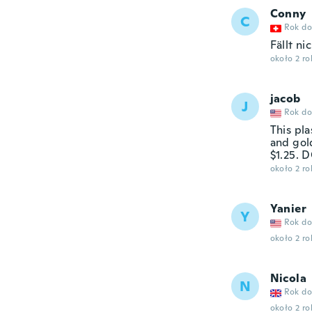
Conny
C
Rok do
Fällt ni
około 2 r
jacob
J
Rok do
This pl
and gold
$1.25.
około 2 r
Yanier
Y
Rok do
około 2 r
Nicola
N
Rok do
około 2 r