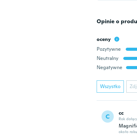
Opinie o produ
oceny
Pozytywne
Neutralny
Negatywne
Wszystko
Zdj
cc
C
Rok dołąc
Magnif
około rok