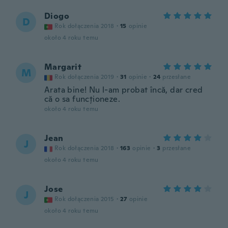
Diogo
D
Rok dołączenia 2018
·
15
opinie
około 4 roku temu
Margarit
M
Rok dołączenia 2019
·
31
opinie
·
24
przesłane
Arata bine! Nu l-am probat încă, dar cred
că o sa funcționeze.
około 4 roku temu
Jean
J
Rok dołączenia 2018
·
163
opinie
·
3
przesłane
około 4 roku temu
Jose
J
Rok dołączenia 2015
·
27
opinie
około 4 roku temu