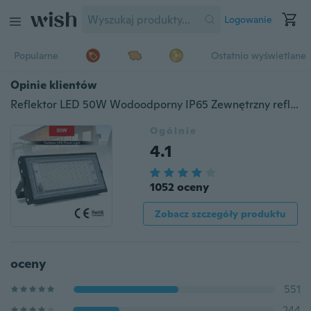
Logowanie
Popularne
Ostatnio wyświetlane
Opinie klientów
Reflektor LED 50W Wodoodporny IP65 Zewnętrzny reflektor LED Lampa ogrodowa AC 220 V 240 V Reflektor Oświetlenie uliczne
Ogólnie
4.1
1052 oceny
Zobacz szczegóły produktu
oceny
551
244