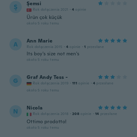
Şemsi
Ş
Rok dołączenia 2021
·
4
opinie
Ürün çok küçük
około 5 roku temu
Ann Marie
A
Rok dołączenia 2015
·
4
opinie
·
1
przesłane
Its boy's size not men's
około 5 roku temu
Graf Andy Tess -
G
Rok dołączenia 2019
·
111
opinie
·
4
przesłane
około 5 roku temu
Nicola
N
Rok dołączenia 2018
·
208
opinie
·
14
przesłane
Ottimo prodotto!
około 5 roku temu