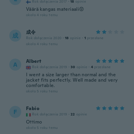
Rok dołączenia 2017
·
18
opinie
Väärä kangas materiaali😡
około 4 roku temu
成令
成
Rok dołączenia 2020
·
18
opinie
·
1
przesłane
około 4 roku temu
Albert
A
Rok dołączenia 2019
·
30
opinie
·
4
przesłane
I went a size larger than normal and the
jacket fits perfectly. Well made and very
comfortable.
około 5 roku temu
Fabio
F
Rok dołączenia 2019
·
22
opinie
Ottimo
około 5 roku temu