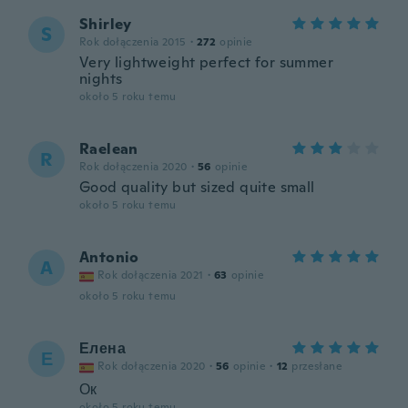
Shirley
S
Rok dołączenia 2015
·
272
opinie
Very lightweight perfect for summer
nights
około 5 roku temu
Raelean
R
Rok dołączenia 2020
·
56
opinie
Good quality but sized quite small
około 5 roku temu
Antonio
A
Rok dołączenia 2021
·
63
opinie
około 5 roku temu
Елена
Е
Rok dołączenia 2020
·
56
opinie
·
12
przesłane
Ок
około 5 roku temu