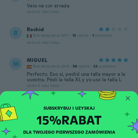
Veio na cor errada
około 5 roku temu
Rachid
R
Rok dołączenia 2017
·
12
opinie
·
1
przesłane
około 5 roku temu
MIGUEL
M
Rok dołączenia 2019
·
56
opinie
·
22
przesłane
Perfecto. Eso sí, pedid una talla mayor a la
vuestra. Pedí la talla XL y yo uso la talla L
około 5 roku temu
James
J
Rok dołączenia 2019
·
3
opinie
15%RABAT
Good item &looks good come on-time
około 5 roku temu
DLA TWOJEGO PIERWSZEGO ZAMÓWIENIA