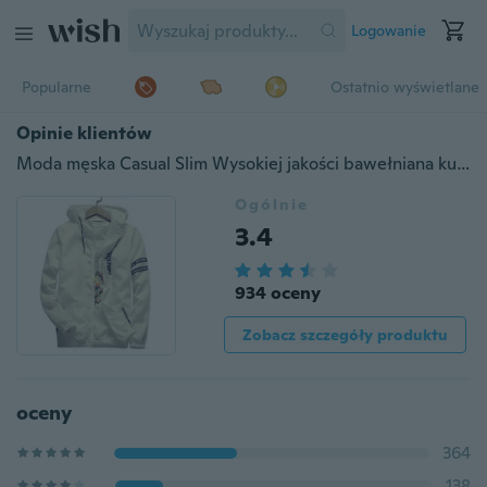
Logowanie
Popularne
Ostatnio wyświetlane
Opinie klientów
Moda męska Casual Slim Wysokiej jakości bawełniana kurtka sportowa Odzież chroniąca przed słońcem Płaszcz z kapturem
Ogólnie
3.4
934 oceny
Zobacz szczegóły produktu
oceny
364
138