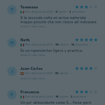
Tommaso
T
Rok dołączenia 2020
·
4
opinie
·
2
przesłane
X la seconda volta mi arriva materiale
troppo piccolo che non riesco ad indossare
około 5 roku temu
Neth
N
Rok dołączenia 2015
·
40
opinie
·
19
przesłane
Es un ropevientos ligero y practico.
około 5 roku temu
Juan Carlos
J
Rok dołączenia 2014
·
92
opinie
około 5 roku temu
Francesca
F
Rok dołączenia 2020
·
18
opinie
·
2
przesłane
Un po’ abbondante come S... forse però