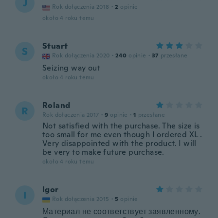
J
Rok dołączenia 2018
·
2
opinie
około 4 roku temu
Stuart
S
Rok dołączenia 2020
·
240
opinie
·
37
przesłane
Seizing way out
około 4 roku temu
Roland
R
Rok dołączenia 2017
·
9
opinie
·
1
przesłane
Not satisfied with the purchase. The size is
too small for me even though I ordered XL .
Very disappointed with the product. I will
be very to make future purchase.
około 4 roku temu
Igor
I
Rok dołączenia 2015
·
5
opinie
Материал не соответствует заявленному.