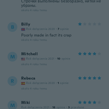
Строчки выполнены безобразно, нитки не
убраны.
około 4 roku temu
Billy
B
Rok dołączenia 2020
·
7
opinie
Poorly made in fact its crap
około 4 roku temu
Mitchell
M
Rok dołączenia 2021
·
10
opinie
około 4 roku temu
Rebeca
R
Rok dołączenia 2020
·
1
opinie
około 4 roku temu
Miki
M
Rok dołączenia 2021
·
16
opinie
·
3
przesłane