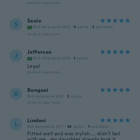
około 4 roku temu
Savio
S
Rok dołączenia 2018
·
5
opinie
·
3
przesłane
około 4 roku temu
Jefferson
J
Rok dołączenia 2018
·
1
opinie
Legal
około 4 roku temu
Bongani
B
Rok dołączenia 2021
·
2
opinie
około 4 roku temu
Lindani
L
Rok dołączenia 2017
·
43
opinie
·
1
przesłane
Fitted well and was stylish.... didn't last
with me...my daughter already took it