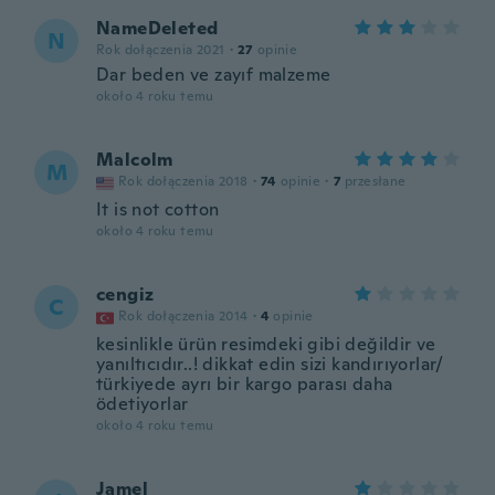
NameDeleted
N
Rok dołączenia 2021
·
27
opinie
Dar beden ve zayıf malzeme
około 4 roku temu
Malcolm
M
Rok dołączenia 2018
·
74
opinie
·
7
przesłane
It is not cotton
około 4 roku temu
cengiz
C
Rok dołączenia 2014
·
4
opinie
kesinlikle ürün resimdeki gibi değildir ve
yanıltıcıdır..! dikkat edin sizi kandırıyorlar/
türkiyede ayrı bir kargo parası daha
ödetiyorlar
około 4 roku temu
Jamel