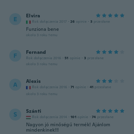
Elvira
E
Rok dołączenia 2017
·
26
opinie
·
3
przesłane
Funziona bene
około 3 roku temu
Fernand
F
Rok dołączenia 2016
·
51
opinie
·
3
przesłane
około 3 roku temu
Alexis
A
Rok dołączenia 2016
·
71
opinie
·
41
przesłane
około 3 roku temu
Szánti
S
Rok dołączenia 2014
·
101
opinie
·
74
przesłane
Nagyon jó minőségű termék! Ajánlom
mindenkinek!!!