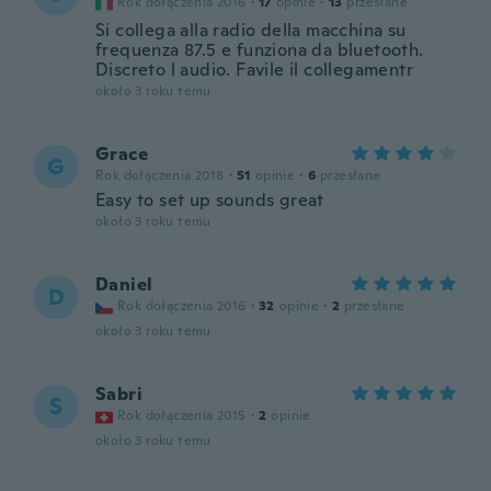
Rok dołączenia 2016
·
17
opinie
·
13
przesłane
Si collega alla radio della macchina su
frequenza 87.5 e funziona da bluetooth.
Discreto l audio. Favile il collegamentr
około 3 roku temu
Grace
G
Rok dołączenia 2018
·
51
opinie
·
6
przesłane
Easy to set up sounds great
około 3 roku temu
Daniel
D
Rok dołączenia 2016
·
32
opinie
·
2
przesłane
około 3 roku temu
Sabri
S
Rok dołączenia 2015
·
2
opinie
około 3 roku temu