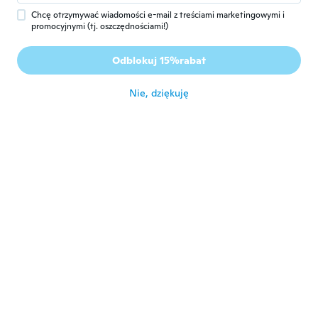
Chcę otrzymywać wiadomości e-mail z treściami marketingowymi i
promocyjnymi (tj. oszczędnościami!)
Gilberta
G
Odblokuj 15%rabat
Rok dołączenia 2022
·
21
opinie
około 3 roku temu
Nie, dziękuję
Andreas
A
Rok dołączenia 2018
·
2
opinie
Funktioniert nicht!
około 3 roku temu
Matthew
M
Rok dołączenia 2018
·
287
opinie
·
12
przesłane
około 3 roku temu
sol
S
Rok dołączenia 2014
·
64
opinie
·
34
przesłane
Non ho capito le altre funzioni perché le