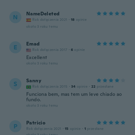
NameDeleted
N
Rok dołączenia 2021
·
18
opinie
około 3 roku temu
Emad
E
Rok dołączenia 2017
·
6
opinie
Excellent
około 3 roku temu
Sanny
S
Rok dołączenia 2015
·
34
opinie
·
22
przesłane
Funciona bem, mas tem um leve chiado ao
fundo.
około 3 roku temu
Patricio
P
Rok dołączenia 2021
·
15
opinie
·
1
przesłane
około 3 roku temu