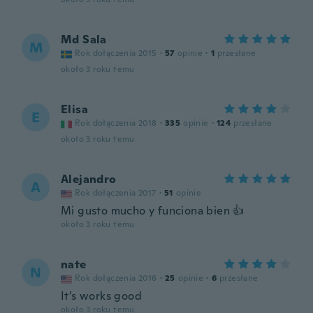
Md Sala
M
Rok dołączenia 2015
·
57
opinie
·
1
przesłane
około 3 roku temu
Elisa
E
Rok dołączenia 2018
·
335
opinie
·
124
przesłane
około 3 roku temu
Alejandro
A
Rok dołączenia 2017
·
51
opinie
Mi gusto mucho y funciona bien 👍
około 3 roku temu
nate
N
Rok dołączenia 2016
·
25
opinie
·
6
przesłane
It’s works good
około 3 roku temu