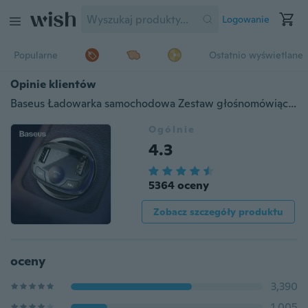
Logowanie
Popularne
Ostatnio wyświetlane
Opinie klientów
Baseus Ładowarka samochodowa Zestaw głośnomówiący Nadajnik FM Zestaw samochodowy Bluetooth Samochodowy odtwarzacz MP3 Podwójna ładowarka samochodowa USB do telefonu iPhone Samsung Telefon komórkowy
Ogólnie
4.3
5364 oceny
Zobacz szczegóły produktu
oceny
3,390
1,005