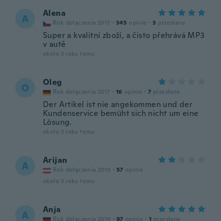
Alena
A
Rok dołączenia 2017
·
345
opinie
·
3
przesłane
Super a kvalitní zboží, a čisto přehrává MP3
v autě
około 3 roku temu
Oleg
O
Rok dołączenia 2017
·
16
opinie
·
7
przesłane
Der Artikel ist nie angekommen und der
Kundenservice bemüht sich nicht um eine
Lösung.
około 3 roku temu
Arijan
A
Rok dołączenia 2019
·
57
opinie
około 3 roku temu
Anja
A
Rok dołączenia 2019
·
97
opinie
·
1
przesłane