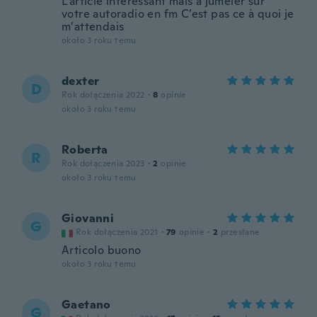
L’article intéressant mais à jumeler sur
votre autoradio en fm C’est pas ce à quoi je
m’attendais
około 3 roku temu
dexter
D
Rok dołączenia 2022
·
8
opinie
około 3 roku temu
Roberta
R
Rok dołączenia 2023
·
2
opinie
około 3 roku temu
Giovanni
G
Rok dołączenia 2021
·
79
opinie
·
2
przesłane
Articolo buono
około 3 roku temu
Gaetano
G