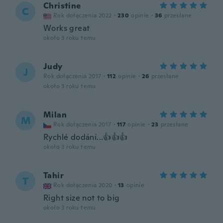
Christine
C
Rok dołączenia 2022
·
230
opinie
·
36
przesłane
Works great
około 3 roku temu
Judy
J
Rok dołączenia 2017
·
112
opinie
·
26
przesłane
około 3 roku temu
Milan
M
Rok dołączenia 2017
·
117
opinie
·
23
przesłane
Rychlé dodání...👍👍👍
około 3 roku temu
Tahir
T
Rok dołączenia 2020
·
13
opinie
Right size not to big
około 3 roku temu