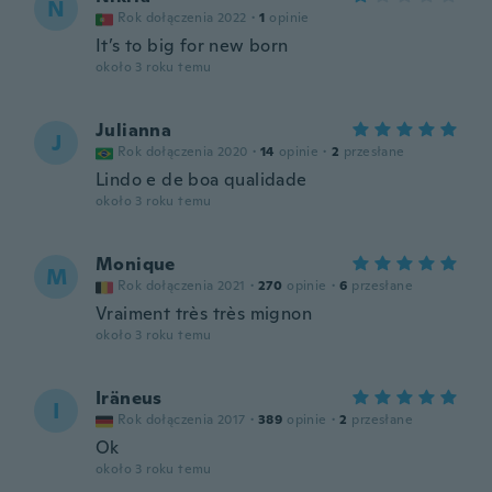
N
Rok dołączenia 2022
·
1
opinie
It’s to big for new born
około 3 roku temu
Julianna
J
Rok dołączenia 2020
·
14
opinie
·
2
przesłane
Lindo e de boa qualidade
około 3 roku temu
Monique
M
Rok dołączenia 2021
·
270
opinie
·
6
przesłane
Vraiment très très mignon
około 3 roku temu
Iräneus
I
Rok dołączenia 2017
·
389
opinie
·
2
przesłane
Ok
około 3 roku temu