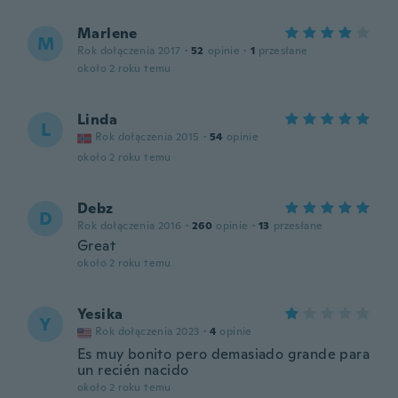
Marlene
M
Rok dołączenia 2017
·
52
opinie
·
1
przesłane
około 2 roku temu
Linda
L
Rok dołączenia 2015
·
54
opinie
około 2 roku temu
Debz
D
Rok dołączenia 2016
·
260
opinie
·
13
przesłane
Great
około 2 roku temu
Yesika
Y
Rok dołączenia 2023
·
4
opinie
Es muy bonito pero demasiado grande para
un recién nacido
około 2 roku temu