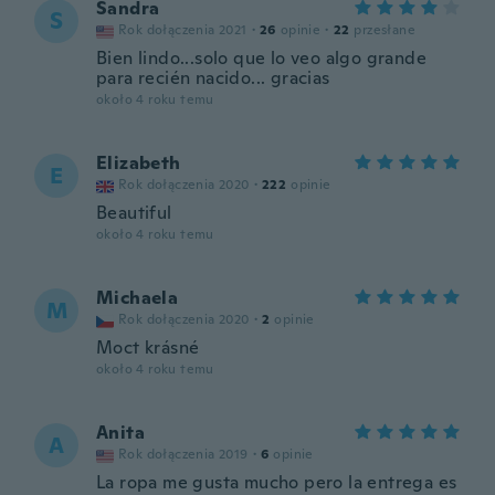
Sandra
S
Rok dołączenia 2021
·
26
opinie
·
22
przesłane
Bien lindo...solo que lo veo algo grande
para recién nacido... gracias
około 4 roku temu
Elizabeth
E
Rok dołączenia 2020
·
222
opinie
Beautiful
około 4 roku temu
Michaela
M
Rok dołączenia 2020
·
2
opinie
Moct krásné
około 4 roku temu
Anita
A
Rok dołączenia 2019
·
6
opinie
La ropa me gusta mucho pero la entrega es