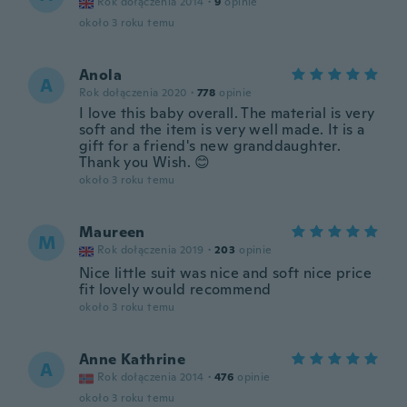
Rok dołączenia 2014
·
9
opinie
około 3 roku temu
Anola
A
Rok dołączenia 2020
·
778
opinie
I love this baby overall. The material is very
soft and the item is very well made. It is a
gift for a friend's new granddaughter.
Thank you Wish. 😊
około 3 roku temu
Maureen
M
Rok dołączenia 2019
·
203
opinie
Nice little suit was nice and soft nice price
fit lovely would recommend
około 3 roku temu
Anne Kathrine
A
Rok dołączenia 2014
·
476
opinie
około 3 roku temu