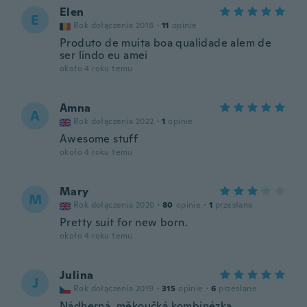
Elen
E
Rok dołączenia 2018
·
11
opinie
Produto de muita boa qualidade alem de
ser lindo eu amei
około 4 roku temu
Amna
A
Rok dołączenia 2022
·
1
opinie
Awesome stuff
około 4 roku temu
Mary
M
Rok dołączenia 2020
·
80
opinie
·
1
przesłane
Pretty suit for new born.
około 4 roku temu
Julina
J
Rok dołączenia 2019
·
315
opinie
·
6
przesłane
Nádherná, měkoučká kombinézka.