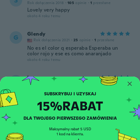
S
Rok dołączenia 2018
·
105
opinie
·
1
przesłane
Lovely very happy
około 4 roku temu
Glendy
G
Rok dołączenia 2021
·
25
opinie
·
1
przesłane
No es el color q esperaba Esperaba un
color rojo y ese es como anaranjado
około 4 roku temu
Loren
L
Rok dołączenia 2014
·
47
opinie
·
15
przesłane
około 4 roku temu
15%RABAT
Iris
I
Rok dołączenia 2015
·
1
opinie
DLA TWOJEGO PIERWSZEGO ZAMÓWIENIA
około 4 roku temu
Maksymalny rabat 5 USD
1 kod na klienta.