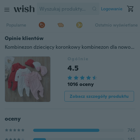
Logowanie
Popularne
Ostatnio wyświetlane
Opinie klientów
Kombinezon dziecięcy koronkowy kombinezon dla noworodka z czapką Śpiwór Odzież niemowlęca dla niemowląt
Ogólnie
4.5
1016 oceny
Zobacz szczegóły produktu
oceny
746
145