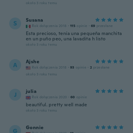
około 3 roku temu
Susana
S
Rok dołączenia 2018
·
115
opinie
·
69
przesłane
Esta precioso, tenía una pequeña manchita
en un puño peo, una lavadita h listo
około 3 roku temu
Ajshe
A
Rok dołączenia 2018
·
93
opinie
·
2
przesłane
około 3 roku temu
julia
J
Rok dołączenia 2020
·
60
opinie
beautiful. pretty well made
około 3 roku temu
Gonnie
G