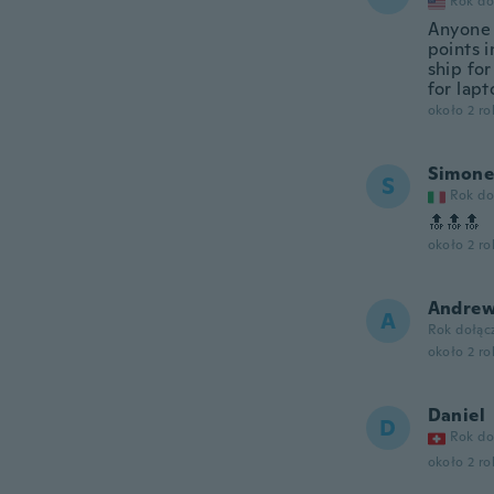
Rok do
Anyone 
points 
ship for
for lapt
około 2 r
Simone
S
Rok do
🔝🔝🔝
około 2 r
Andre
A
Rok dołąc
około 2 r
Daniel
D
Rok do
około 2 r