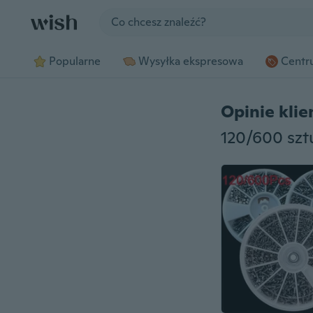
Jump to section
Popularne
Wysyłka ekspresowa
Centru
Opinie kli