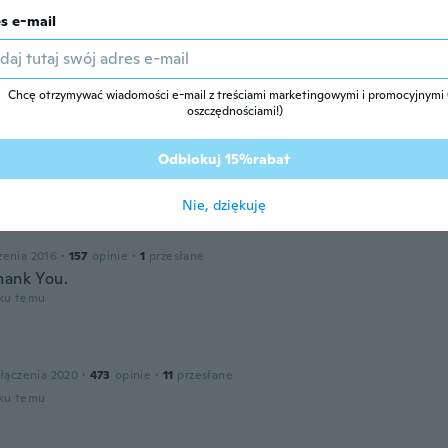
s e-mail
Chcę otrzymywać wiadomości e-mail z treściami marketingowymi i promocyjnymi (
oszczędnościami!)
o
łączenia 2018
·
850
opinie
·
102
przesłane
Odblokuj 15%rabat
oku temu
Nie, dziękuję
zenia 2016
·
157
opinie
·
1
przesłane
hank You.
oku temu
łączenia 2020
·
473
opinie
·
11
przesłane
oku temu