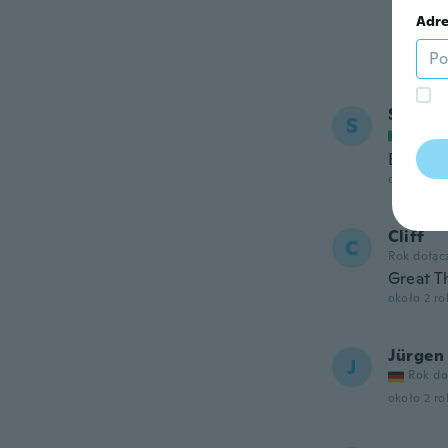
Adre
Stefan
S
Rok do
BELLI
około 2 r
Cliff
C
Rok dołąc
Great T
około 2 r
Jürgen
J
Rok do
około 2 r