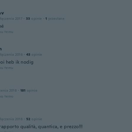
av
łączenia 2017
·
33
opinie
·
1
przesłane
né
oku temu
n
łączenia 2016
·
43
opinie
oi heb ik nodig
oku temu
zenia 2018
·
181
opinie
oku temu
łączenia 2018
·
52
opinie
apporto qualità, quantica, e prezzo!!!