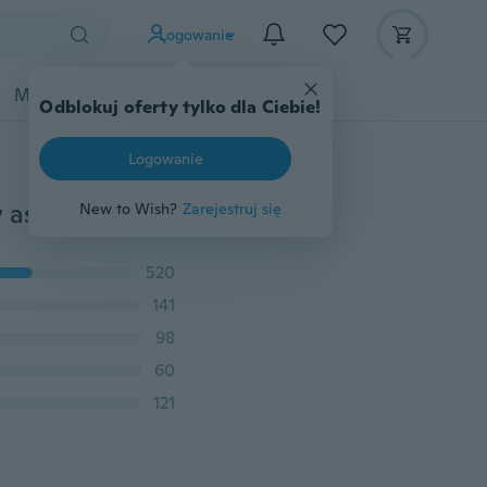
Logowanie
Moda
Przybory dziecięce
Więcej
Odblokuj oferty tylko dla Ciebie!
Logowanie
120/600 sztuk 12 Rodzaj małych śrub Nakrętki Zestaw asortymentu elektroniki M1 M1.2 M1.4 M1.6
New to Wish?
Zarejestruj się
520
141
98
60
121