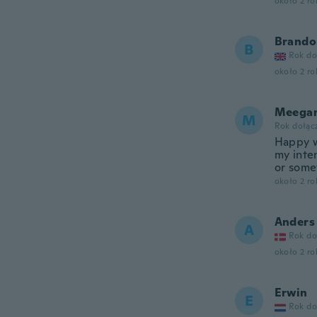
około 2 r
Brando
B
Rok do
około 2 r
Meega
M
Rok dołąc
Happy w
my inte
or somet
około 2 r
Anders
A
Rok do
około 2 r
Erwin
E
Rok do