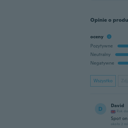
Opinie o produ
oceny
Pozytywne
Neutralny
Negatywne
Wszystko
Zdj
David
D
Rok do
Spot on
około 2 r