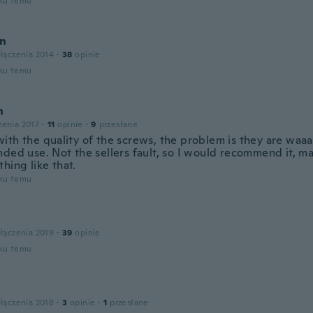
oku temu
n
łączenia 2014
·
38
opinie
oku temu
n
zenia 2017
·
11
opinie
·
9
przesłane
ith the quality of the screws, the problem is they are waaa
nded use. Not the sellers fault, so I would recommend it, m
hing like that.
oku temu
łączenia 2019
·
39
opinie
oku temu
łączenia 2018
·
3
opinie
·
1
przesłane