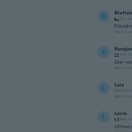
Břetisl
B
Rok do
Průměr
około 2 r
Koopja
K
Rok do
Zeer mo
około 2 r
Luis
L
Rok dołąc
około 2 r
Lucio
L
Rok do
Ottimo r