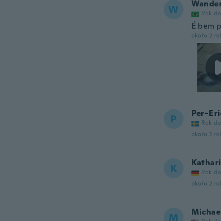
Wander
W
Rok do
É bem p
około 2 r
Per-Eri
P
Rok do
około 2 r
Kathar
K
Rok do
około 2 r
Michae
M