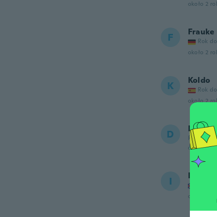
około 2 r
Frauke
F
Rok do
około 2 r
Koldo
K
Rok do
około 2 r
David
D
Rok dołąc
około 2 r
Ivan
I
Rok do
około 2 r