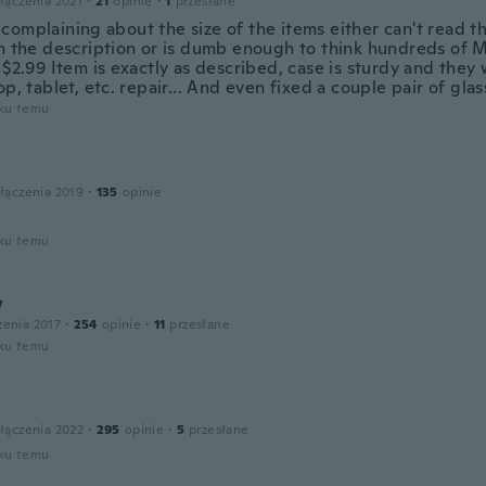
łączenia 2021
·
21
opinie
·
1
przesłane
complaining about the size of the items either can't read t
in the description or is dumb enough to think hundreds of M
 $2.99 Item is exactly as described, case is sturdy and they
op, tablet, etc. repair... And even fixed a couple pair of gla
oku temu
łączenia 2019
·
135
opinie
oku temu
w
zenia 2017
·
254
opinie
·
11
przesłane
oku temu
łączenia 2022
·
295
opinie
·
5
przesłane
oku temu