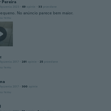
 Pereira
łączenia 2023
·
69
opinie
·
33
przesłane
equeno. No anúncio parece bem maior.
oku temu
c
łączenia 2017
·
281
opinie
·
25
przesłane
oku temu
ina
łączenia 2017
·
300
opinie
oku temu
l