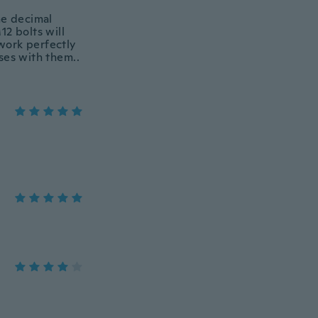
he decimal
12 bolts will
 work perfectly
sses with them..