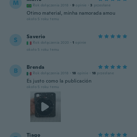
M
Rok dołączenia 2018
·
9
opinie
·
3
przesłane
Otimo material, minha namorada amou
około 5 roku temu
Saverio
S
Rok dołączenia 2020
·
1
opinie
około 5 roku temu
Brenda
B
Rok dołączenia 2018
·
18
opinie
·
18
przesłane
Es justo como la publicación
około 5 roku temu
Tiago