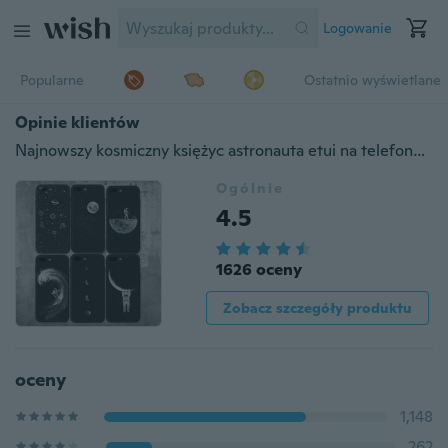
Logowanie
Popularne
Ostatnio wyświetlane
Opinie klientów
Najnowszy kosmiczny księżyc astronauta etui na telefony Planet Star matowe miękkie tylne etui do Samsung Galaxy A7 2018 J6 Plus A70 2019 A50 2019 A30 2019 S10 Plus A6 / Xiaomi Redmi K20 K20 Pro / iPhone XS Max XS XR 8 8 Plus 7 7 Plus 6 6 Plus / Huawei P20 Lite 2019 P30 Lite P Smart 2019 Y5 (2019 Y7 2019 Mate 20 Lite
Ogólnie
4.5
1626 oceny
Zobacz szczegóły produktu
oceny
1,148
262