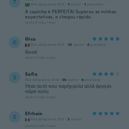
T
Rok dołączenia 2016
·
1
opinie
·
1
przesłane
A capinha é PERFEITA! Superou as minhas
expectativas, e chegou rápido.
około 5 roku temu
Gicu
G
Rok dołączenia 2015
·
25
opinie
·
6
przesłane
Good
około 5 roku temu
Sofia
S
Rok dołączenia 2018
·
56
opinie
·
6
przesłane
Ήταν αυτό που παρήγγειλα αλλά άργησε
πάρα πολυ
około 5 roku temu
Efrhaín
E
Rok dołączenia 2021
·
2
opinie
około 5 roku temu