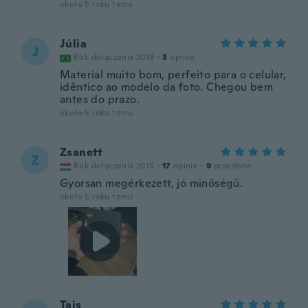
około 5 roku temu
Júlia
J
Rok dołączenia 2019
·
3
opinie
Material muito bom, perfeito para o celular,
idêntico ao modelo da foto. Chegou bem
antes do prazo.
około 5 roku temu
Zsanett
Z
Rok dołączenia 2015
·
17
opinie
·
9
przesłane
Gyorsan megérkezett, jó minőségű.
około 5 roku temu
Tais