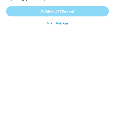
Isabel
I
Odblokuj 15%rabat
Rok dołączenia 2020
·
8
opinie
około 5 roku temu
Nie, dziękuję
Olivia
O
Rok dołączenia 2017
·
19
opinie
·
3
przesłane
około 5 roku temu
Raquel
R
Rok dołączenia 2020
·
3
opinie
około 5 roku temu
J Keiison
J
Rok dołączenia 2018
·
2
opinie
·
1
przesłane
Muito bom coube certinho achei ótimo
około 5 roku temu
Josefa