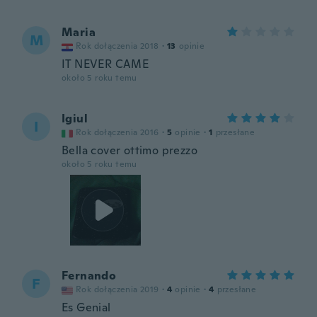
Maria
M
Rok dołączenia 2018
·
13
opinie
IT NEVER CAME
około 5 roku temu
Igiul
I
Rok dołączenia 2016
·
5
opinie
·
1
przesłane
Bella cover ottimo prezzo
około 5 roku temu
Fernando
F
Rok dołączenia 2019
·
4
opinie
·
4
przesłane
Es Genial