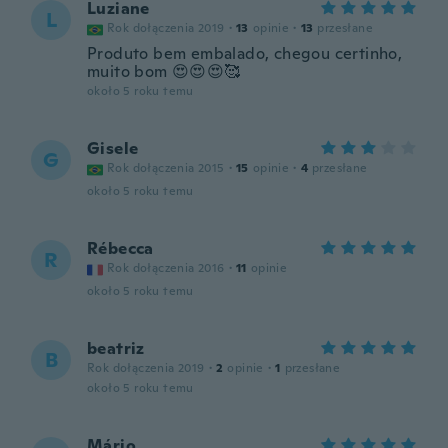
Luziane
L
Rok dołączenia 2019
·
13
opinie
·
13
przesłane
Produto bem embalado, chegou certinho,
muito bom 😍😍😍🥰
około 5 roku temu
Gisele
G
Rok dołączenia 2015
·
15
opinie
·
4
przesłane
około 5 roku temu
Rébecca
R
Rok dołączenia 2016
·
11
opinie
około 5 roku temu
beatriz
B
Rok dołączenia 2019
·
2
opinie
·
1
przesłane
około 5 roku temu
Mário