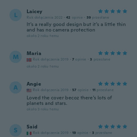
Laicey
L
Rok dołączenia 2022
·
42
opinie
·
39
przesłane
It’s a really good design but it’s a little thin
and has no camera protection
około 2 roku temu
Maria
M
Rok dołączenia 2019
·
7
opinie
·
3
przesłane
około 2 roku temu
Angie
A
Rok dołączenia 2019
·
57
opinie
·
11
przesłane
Loved the cover becoz there’s lots of
planets and stars.
około 3 roku temu
Said
S
Rok dołączenia 2019
·
19
opinie
·
3
przesłane