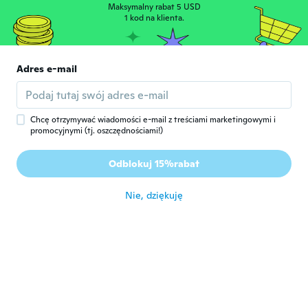
Maksymalny rabat 5 USD
Frank
1 kod na klienta.
F
Rok dołączenia 2019
·
4
opinie
około 3 roku temu
Adres e-mail
Jonathan
J
Rok dołączenia 2019
·
93
opinie
·
2
przesłane
około 3 roku temu
Chcę otrzymywać wiadomości e-mail z treściami marketingowymi i
promocyjnymi (tj. oszczędnościami!)
Christian
C
Odblokuj 15%rabat
Rok dołączenia 2022
·
12
opinie
około 3 roku temu
Nie, dziękuję
Randi
R
Rok dołączenia 2016
·
72
opinie
·
35
przesłane
Fine solbriller
około 3 roku temu
Melisa