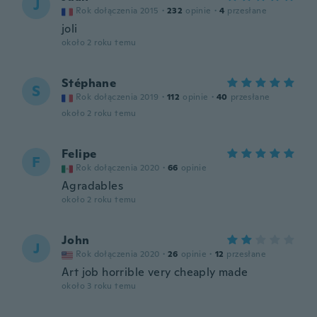
J
Rok dołączenia 2015
·
232
opinie
·
4
przesłane
joli
około 2 roku temu
Stéphane
S
Rok dołączenia 2019
·
112
opinie
·
40
przesłane
około 2 roku temu
Felipe
F
Rok dołączenia 2020
·
66
opinie
Agradables
około 2 roku temu
John
J
Rok dołączenia 2020
·
26
opinie
·
12
przesłane
Art job horrible very cheaply made
około 3 roku temu