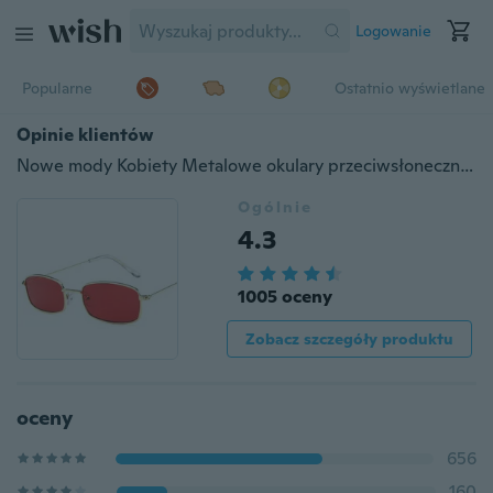
Logowanie
Popularne
Ostatnio wyświetlane
Opinie klientów
Nowe mody Kobiety Metalowe okulary przeciwsłoneczne męskie Retro Małe kwadratowe okulary przeciwsłoneczne Damskie Żółte różowe soczewki Okulary Małe odcienie ramki Prostokątne okulary
Ogólnie
4.3
1005 oceny
Zobacz szczegóły produktu
oceny
656
160