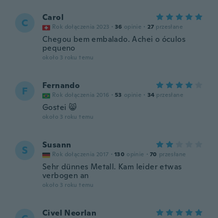
Carol
C
Rok dołączenia 2023
·
36
opinie
·
27
przesłane
Chegou bem embalado. Achei o óculos
pequeno
około 3 roku temu
Fernando
F
Rok dołączenia 2016
·
53
opinie
·
34
przesłane
Gostei 😸
około 3 roku temu
Susann
S
Rok dołączenia 2017
·
130
opinie
·
70
przesłane
Sehr dünnes Metall. Kam leider etwas
verbogen an
około 3 roku temu
Civel Neorlan