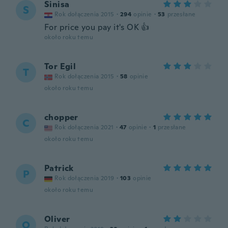
Sinisa
S
Rok dołączenia 2015
·
294
opinie
·
53
przesłane
For price you pay it's OK 👍
około roku temu
Tor Egil
T
Rok dołączenia 2015
·
58
opinie
około roku temu
chopper
C
Rok dołączenia 2021
·
47
opinie
·
1
przesłane
około roku temu
Patrick
P
Rok dołączenia 2019
·
103
opinie
około roku temu
Oliver
O