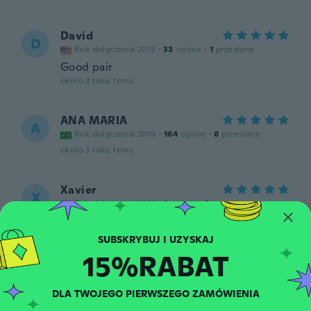
David
D
Rok dołączenia 2013
·
33
opinie
·
1
przesłane
Good pair
około 3 roku temu
ANA MARIA
A
Rok dołączenia 2019
·
164
opinie
·
8
przesłane
około 3 roku temu
Xavier
X
Rok dołączenia 2022
·
2
opinie
·
2
przesłane
około 3 roku temu
15%RABAT
DLA TWOJEGO PIERWSZEGO ZAMÓWIENIA