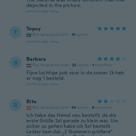
depicted in the picture.
około 4 roku temu
Topsy
T
Rok dołączenia 2019
·
41
opinie
około 4 roku temu
Barbara
B
Rok dołączenia 2020
·
22
opinie
·
1
przesłane
Fijne luchtige jurk voor in de zomer. Ik heb
er nog 1 besteld.
około 4 roku temu
Rita
R
Rok dołączenia 2018
·
54
opinie
·
8
przesłane
Ich habe das Hemd neu bestellt, da die
erste Größe 2xl gerade zu klein war. Um
sicher zu gehen habe ich 5xl bestellt.
Leider kam das „2 Nummern größere“