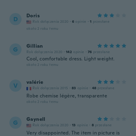
Doris
D
Rok dołączenia 2020
·
6
opinie
·
1
przesłane
około 2 roku temu
Gillian
G
Rok dołączenia 2020
·
142
opinie
·
76
przesłane
Cool, comfortable dress. Light weight.
około 2 roku temu
valérie
V
Rok dołączenia 2015
·
83
opinie
·
48
przesłane
Robe chemise légère, transparente
około 2 roku temu
Gaynell
G
Rok dołączenia 2020
·
13
opinie
·
8
przesłane
Very disappointed. The item in picture is