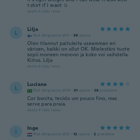
t.shirt if I want ☺️
około 4 roku temu
Lilja
L
Rok dołączenia 2017
·
39
opinie
Olen tilannut paituleita useamman eri
värisen, kaikki on ollut OK. Mielestäni tuote
sopii moneen menoon ja koko voi vaihdella.
Kiitos. Lilja
około 4 roku temu
Luciana
L
Rok dołączenia 2019
·
31
opinie
·
28
przesłane
Cor bonita, tecido um pouco fino, mas
serve para praia.
około 4 roku temu
Inge
I
Rok dołączenia 2021
·
12
opinie
·
2
przesłane