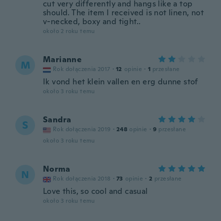
cut very differently and hangs like a top
should. The item I received is not linen, not
v-necked, boxy and tight..
około 2 roku temu
Marianne
M
Rok dołączenia 2017
·
12
opinie
·
1
przesłane
Ik vond het klein vallen en erg dunne stof
około 3 roku temu
Sandra
S
Rok dołączenia 2019
·
248
opinie
·
9
przesłane
około 3 roku temu
Norma
N
Rok dołączenia 2018
·
73
opinie
·
2
przesłane
Love this, so cool and casual
około 3 roku temu