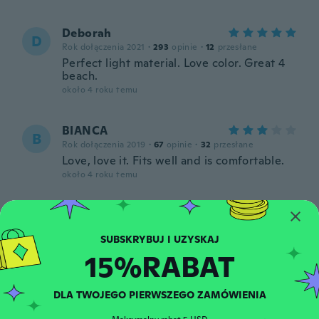
Deborah
D
Rok dołączenia 2021
·
293
opinie
·
12
przesłane
Perfect light material. Love color. Great 4
beach.
około 4 roku temu
BIANCA
B
Rok dołączenia 2019
·
67
opinie
·
32
przesłane
Love, love it. Fits well and is comfortable.
około 4 roku temu
Fabienne
F
Rok dołączenia 2020
·
51
opinie
Moins bonne tenue que sur la photo
15%RABAT
około 4 roku temu
DLA TWOJEGO PIERWSZEGO ZAMÓWIENIA
Marisol
M
Rok dołączenia 2021
·
13
opinie