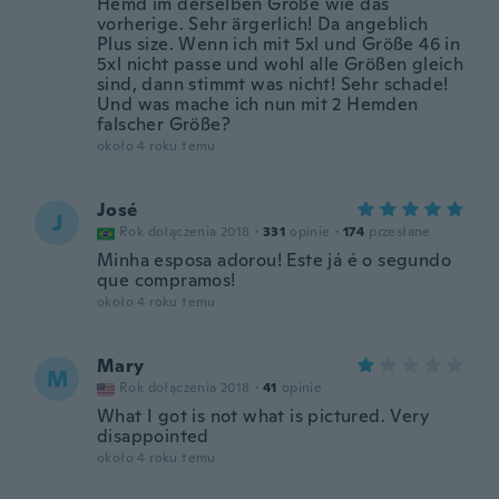
Hemd im derselben Größe wie das
vorherige. Sehr ärgerlich! Da angeblich
Plus size. Wenn ich mit 5xl und Größe 46 in
5xl nicht passe und wohl alle Größen gleich
sind, dann stimmt was nicht! Sehr schade!
Und was mache ich nun mit 2 Hemden
falscher Größe?
około 4 roku temu
José
J
Rok dołączenia 2018
·
331
opinie
·
174
przesłane
Minha esposa adorou! Este já é o segundo
que compramos!
około 4 roku temu
Mary
M
Rok dołączenia 2018
·
41
opinie
What I got is not what is pictured. Very
disappointed
około 4 roku temu