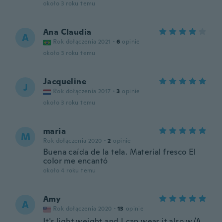
około 3 roku temu
Ana Claudia
A
Rok dołączenia 2021
·
6
opinie
około 3 roku temu
Jacqueline
J
Rok dołączenia 2017
·
3
opinie
około 3 roku temu
maria
M
Rok dołączenia 2020
·
2
opinie
Buena caída de la tela. Material fresco El
color me encantó
około 4 roku temu
Amy
A
Rok dołączenia 2020
·
13
opinie
It's light weight and I can wear it also w/A