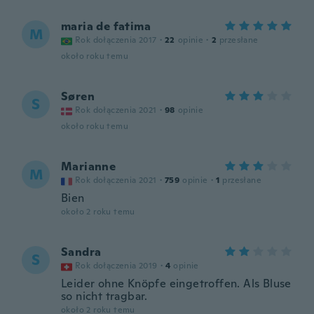
maria de fatima
M
Rok dołączenia 2017
·
22
opinie
·
2
przesłane
około roku temu
Søren
S
Rok dołączenia 2021
·
98
opinie
około roku temu
Marianne
M
Rok dołączenia 2021
·
759
opinie
·
1
przesłane
Bien
około 2 roku temu
Sandra
S
Rok dołączenia 2019
·
4
opinie
Leider ohne Knöpfe eingetroffen. Als Bluse
so nicht tragbar.
około 2 roku temu