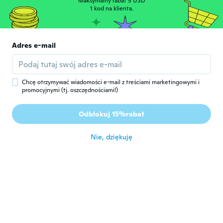
Maksymalny rabat 5 USD
około 4 roku temu
1 kod na klienta.
Sonya
S
Adres e-mail
Rok dołączenia 2021
·
73
opinie
około 4 roku temu
Chcę otrzymywać wiadomości e-mail z treściami marketingowymi i
Jolanda
J
promocyjnymi (tj. oszczędnościami!)
Rok dołączenia 2020
·
14
opinie
·
1
przesłane
Heel leuk, schijnt wel door. Met onderjurk
Odblokuj 15%rabat
goed te dragen tijdens de zomer
około 4 roku temu
Nie, dziękuję
忠
忠
Rok dołączenia 2018
·
213
opinie
·
4
przesłane
około 4 roku temu
maria
M
Rok dołączenia 2020
·
7
opinie