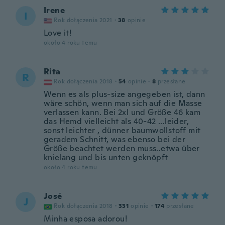
Irene
I
Rok dołączenia 2021
·
38
opinie
Love it!
około 4 roku temu
Rita
R
Rok dołączenia 2018
·
54
opinie
·
8
przesłane
Wenn es als plus-size angegeben ist, dann
wäre schön, wenn man sich auf die Masse
verlassen kann. Bei 2xl und Größe 46 kam
das Hemd vielleicht als 40-42 ...leider,
sonst leichter , dünner baumwollstoff mit
geradem Schnitt, was ebenso bei der
Größe beachtet werden muss..etwa über
knielang und bis unten geknöpft
około 4 roku temu
José
J
Rok dołączenia 2018
·
331
opinie
·
174
przesłane
Minha esposa adorou!