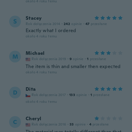
około 4 roku temu
Stacey
S
Rok dołączenia 2014
·
242
opinie
·
47
przesłane
Exactly what I ordered
około 4 roku temu
Michael
M
Rok dołączenia 2019
·
9
opinie
·
1
przesłane
The item is thin and smaller then expected
około 4 roku temu
Dita
D
Rok dołączenia 2017
·
133
opinie
·
1
przesłane
około 4 roku temu
Cheryl
C
Rok dołączenia 2016
·
33
opinie
·
4
przesłane
The material was totally different than that