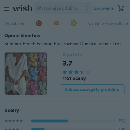
Logowanie
Popularne
Ostatnio wyświetlane
Opinie klientów
Summer Beach Fashion Plus rozmiar Damska luźna z krótkim rękawem długie bluzki Plus rozmiar Głęboki dekolt w szpic Sukienka na co dzień Panie Casual Jednolity kolor Stroje plażowe Strój kąpielowy Zakrywająca krótka sukienka lniana
Ogólnie
3.7
1151 oceny
Zobacz szczegóły produktu
oceny
512
199