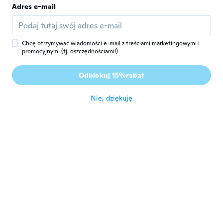
Adres e-mail
Eva
E
Rok dołączenia 2018
·
39
opinie
·
35
przesłane
około 5 roku temu
Chcę otrzymywać wiadomości e-mail z treściami marketingowymi i
promocyjnymi (tj. oszczędnościami!)
Jolene
J
Odblokuj 15%rabat
Rok dołączenia 2018
·
251
opinie
·
2
przesłane
około 5 roku temu
Nie, dziękuję
Debbie
D
Rok dołączenia 2017
·
251
opinie
·
68
przesłane
Sommerfuglen ser rigtig fin ud
około 5 roku temu
Miranda
M
Rok dołączenia 2020
·
47
opinie
·
24
przesłane
This item is very difficult to cut. I had to
run it through the machine several times,
but the butterfly guy never did cut