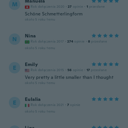
Manuela
M
Rok dołączenia 2020
·
27
opinie
·
1
przesłane
Schöne Schmetterlingform
około 5 roku temu
Nina
N
Rok dołączenia 2017
·
274
opinie
·
8
przesłane
około 5 roku temu
Emily
E
Rok dołączenia 2015
·
56
opinie
·
17
przesłane
Very pretty a little smaller than I thought
około 5 roku temu
Eulalia
E
Rok dołączenia 2021
·
7
opinie
około 5 roku temu
Lina