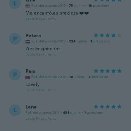
L
Rok dołączenia 2016
·
75
opinie
·
18
przesłane
Me encantó,es preciosa ❤️❤️
około 5 roku temu
Petera
P
Rok dołączenia 2019
·
224
opinie
·
1
przesłane
Ziet er goed uit
około 5 roku temu
Pam
P
Rok dołączenia 2020
·
78
opinie
·
2
przesłane
Lovely
około 5 roku temu
Lana
L
Rok dołączenia 2014
·
631
opinie
·
1
przesłane
około 5 roku temu