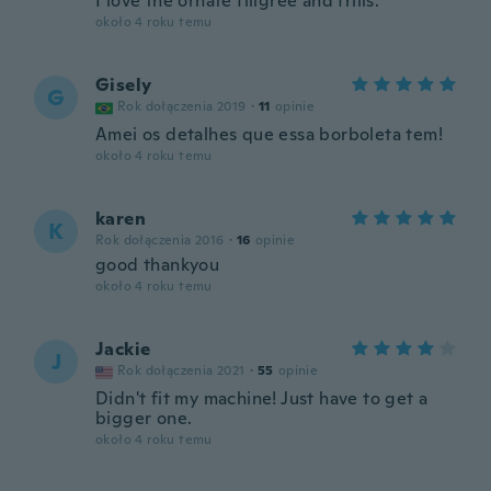
I love the ornate filigree and frills.
około 4 roku temu
Gisely
G
Rok dołączenia 2019
·
11
opinie
Amei os detalhes que essa borboleta tem!
około 4 roku temu
karen
K
Rok dołączenia 2016
·
16
opinie
good thankyou
około 4 roku temu
Jackie
J
Rok dołączenia 2021
·
55
opinie
Didn't fit my machine! Just have to get a
bigger one.
około 4 roku temu