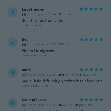
Ladyhawke
L
Rok dołączenia 2024
·
13
opinie
Beautiful butterfly die
około roku temu
Eva
E
Rok dołączenia 2023
·
163
opinie
Finom kidolgozás
około 2 roku temu
mary
M
Rok dołączenia 2016
·
234
opinie
·
115
przesłane
had a little difficulty getting it to clean out
około 4 roku temu
NancyGrace
N
Rok dołączenia 2019
·
45
opinie
·
21
przesłane