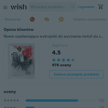
Logowanie
Popularne
Ostatnio wyświetlane
Opinie klientów
Nowe oszałamiające wykrojniki do wycinania motyli do scrapbookingu
Ogólnie
4.5
976 oceny
Zobacz szczegóły produktu
oceny
732
126