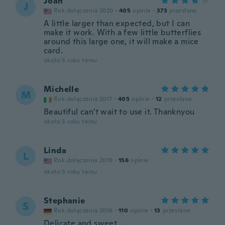
Joan
J
Rok dołączenia 2020
·
405
opinie
·
373
przesłane
A little larger than expected, but I can
make it work. With a few little butterflies
around this large one, it will make a mice
card.
około 5 roku temu
Michelle
M
Rok dołączenia 2017
·
405
opinie
·
12
przesłane
Beautiful can't wait to use it. Thanknyou
około 5 roku temu
Linda
L
Rok dołączenia 2019
·
156
opinie
około 5 roku temu
Stephanie
S
Rok dołączenia 2016
·
110
opinie
·
13
przesłane
Delicate and sweet...