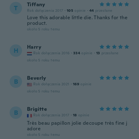
Tiffany
T
Rok dołączenia 2017
·
105
opinie
·
44
przesłane
Love this adorable little die. Thanks for the
product.
około 5 roku temu
Harry
H
Rok dołączenia 2016
·
334
opinie
·
13
przesłane
około 5 roku temu
Beverly
B
Rok dołączenia 2021
·
169
opinie
około 5 roku temu
Brigitte
B
Rok dołączenia 2017
·
18
opinie
Très beau papillon jolie decoupe très fine j
adore
około 5 roku temu