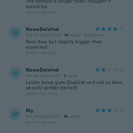
The bottom is longer than I thought it
would be.
około 6 roku temu
NameDeleted
N
Rok dołączenia 2020
·
35
opinie
·
1
przesłane
Nice item but slightly bigger than
expected.
około 6 roku temu
NameDeleted
N
Rok dołączenia 2017
·
4
opinie
Leider keine gute Qualität und viel zu klein
obwohl größer bestellt
około 6 roku temu
My
M
Rok dołączenia 2017
·
65
opinie
około 6 roku temu