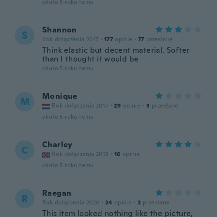
około 5 roku temu
Shannon
S
Rok dołączenia 2017
·
177
opinie
·
77
przesłane
Think elastic but decent material. Softer
than I thought it would be
około 5 roku temu
Monique
M
Rok dołączenia 2017
·
29
opinie
·
3
przesłane
około 5 roku temu
Charley
C
Rok dołączenia 2018
·
16
opinie
około 5 roku temu
Raegan
R
Rok dołączenia 2020
·
24
opinie
·
2
przesłane
This item looked nothing like the picture,