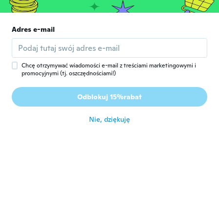
Rok dołączenia 2016
·
80
opinie
·
32
przesłane
około 6 roku temu
Adres e-mail
Vanessa
V
Rok dołączenia 2015
·
144
opinie
·
1
przesłane
około 6 roku temu
Chcę otrzymywać wiadomości e-mail z treściami marketingowymi i
promocyjnymi (tj. oszczędnościami!)
Dani Aaron
D
Odblokuj 15%rabat
Rok dołączenia 2017
·
25
opinie
·
8
przesłane
około 6 roku temu
Nie, dziękuję
Madaline
M
Rok dołączenia 2020
·
68
opinie
·
1
przesłane
około 6 roku temu
christelle
C
Rok dołączenia 2016
·
80
opinie
·
2
przesłane
około 6 roku temu