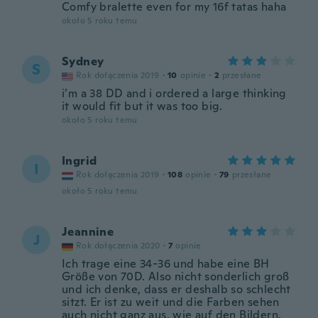
Comfy bralette even for my 16f tatas haha
około 5 roku temu
Sydney
S
Rok dołączenia 2019
·
10
opinie
·
2
przesłane
i’m a 38 DD and i ordered a large thinking
it would fit but it was too big.
około 5 roku temu
Ingrid
I
Rok dołączenia 2019
·
108
opinie
·
79
przesłane
około 5 roku temu
Jeannine
J
Rok dołączenia 2020
·
7
opinie
Ich trage eine 34-36 und habe eine BH
Größe von 70D. Also nicht sonderlich groß
und ich denke, dass er deshalb so schlecht
sitzt. Er ist zu weit und die Farben sehen
auch nicht ganz aus, wie auf den Bildern.