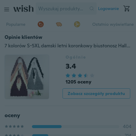
Logowanie
Popularne
Ostatnio wyświetlane
Opinie klientów
7 kolorów S-5XL damski letni koronkowy biustonosz Hallter Neck Bikini biustonosz letnie bluzki Halterneck Bralettes krótkie bluzki bielizna
Ogólnie
3.4
1205 oceny
Zobacz szczegóły produktu
oceny
404
214