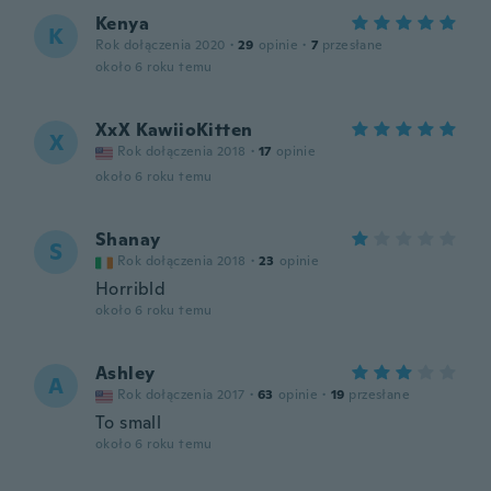
Kenya
K
Rok dołączenia 2020
·
29
opinie
·
7
przesłane
około 6 roku temu
XxX KawiioKitten
X
Rok dołączenia 2018
·
17
opinie
około 6 roku temu
Shanay
S
Rok dołączenia 2018
·
23
opinie
Horribld
około 6 roku temu
Ashley
A
Rok dołączenia 2017
·
63
opinie
·
19
przesłane
To small
około 6 roku temu