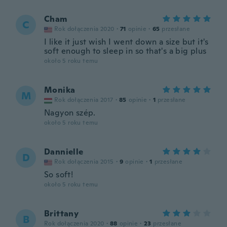
Cham
C
Rok dołączenia 2020
·
71
opinie
·
65
przesłane
I like it just wish I went down a size but it's
soft enough to sleep in so that's a big plus
około 5 roku temu
Monika
M
Rok dołączenia 2017
·
85
opinie
·
1
przesłane
Nagyon szép.
około 5 roku temu
Dannielle
D
Rok dołączenia 2015
·
9
opinie
·
1
przesłane
So soft!
około 5 roku temu
Brittany
B
Rok dołączenia 2020
·
88
opinie
·
23
przesłane