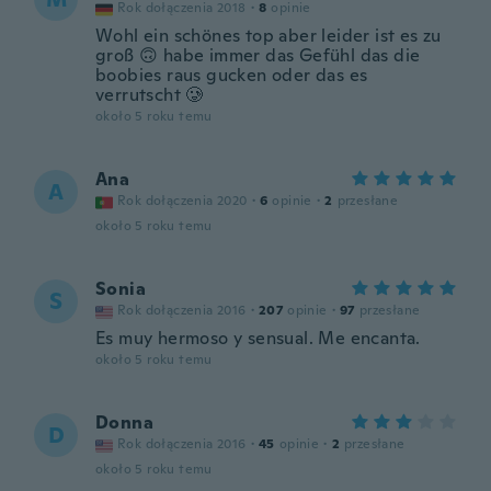
Rok dołączenia 2018
·
8
opinie
Wohl ein schönes top aber leider ist es zu
groß 🙃 habe immer das Gefühl das die
boobies raus gucken oder das es
verrutscht 🥲
około 5 roku temu
Ana
A
Rok dołączenia 2020
·
6
opinie
·
2
przesłane
około 5 roku temu
Sonia
S
Rok dołączenia 2016
·
207
opinie
·
97
przesłane
Es muy hermoso y sensual. Me encanta.
około 5 roku temu
Donna
D
Rok dołączenia 2016
·
45
opinie
·
2
przesłane
około 5 roku temu