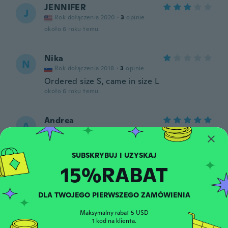
JENNIFER
J
Rok dołączenia 2020
·
3
opinie
około 6 roku temu
Nika
N
Rok dołączenia 2018
·
3
opinie
Ordered size S, came in size L
około 6 roku temu
Andrea
A
Rok dołączenia 2020
·
29
opinie
·
2
przesłane
około 6 roku temu
15%RABAT
Catherine
C
Rok dołączenia 2019
·
113
opinie
·
5
przesłane
około 6 roku temu
DLA TWOJEGO PIERWSZEGO ZAMÓWIENIA
Maksymalny rabat 5 USD
Imogen
1 kod na klienta.
I