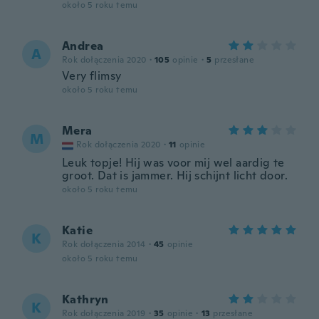
około 5 roku temu
Andrea
A
Rok dołączenia 2020
·
105
opinie
·
5
przesłane
Very flimsy
około 5 roku temu
Mera
M
Rok dołączenia 2020
·
11
opinie
Leuk topje! Hij was voor mij wel aardig te
groot. Dat is jammer. Hij schijnt licht door.
około 5 roku temu
Katie
K
Rok dołączenia 2014
·
45
opinie
około 5 roku temu
Kathryn
K
Rok dołączenia 2019
·
35
opinie
·
13
przesłane