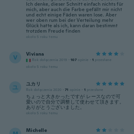
Ich denke, dieser Schnitt einfach nichts für
mich, aber auch die Farbe gefällt mir nicht
und echt einige Fäden waren lose. Aber
wer oben rum bei der Verteilung mehr
Glück hatte als ich, kann daran bestimmt
trotzdem Freude finden
około 5 roku temu
Viviana
V
Rok dołączenia 2019
·
107
opinie
·
1
przesłane
około 5 roku temu
ユカリ
ユ
Rok dołączenia 2020
·
71
opinie
·
1
przesłane
ちょっと大きかったですが レースなので可
愛いので自分で調整して使わせて頂きます。
ありがとうございました。
około 5 roku temu
Michelle
M