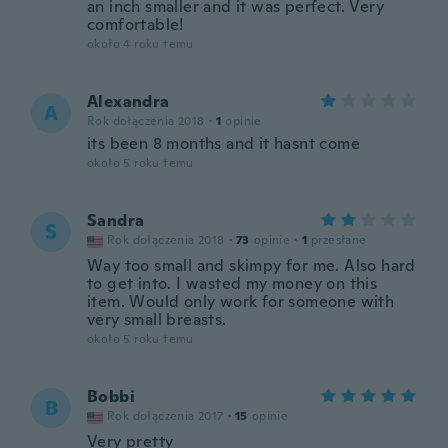
an inch smaller and it was perfect. Very
comfortable!
około 4 roku temu
Alexandra
A
Rok dołączenia 2018
·
1
opinie
its been 8 months and it hasnt come
około 5 roku temu
Sandra
S
Rok dołączenia 2018
·
73
opinie
·
1
przesłane
Way too small and skimpy for me. Also hard
to get into. I wasted my money on this
item. Would only work for someone with
very small breasts.
około 5 roku temu
Bobbi
B
Rok dołączenia 2017
·
15
opinie
Very pretty