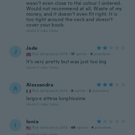
wasn’t even close to the colour I ordered.
Would not recommend at all. Waste of my
money, and it doesn’t even fit right. It is
too tight around the neck and doesn’t
cover your boob.
około 5 roku temu
Jade
J
Rok dołączenia 2019
·
17
opinie
·
6
przesłane
It's very pretty but was just too big
około 5 roku temu
Alessandra
A
Rok dołączenia 2014
·
8
opinie
·
2
przesłane
largo e attesa lunghissima
około 5 roku temu
Ionia
I
Rok dołączenia 2016
·
69
opinie
·
4
przesłane
około 5 roku temu