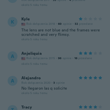
Rok dołączenia 2017
·
55
opinie
·
4
przesłane
około 5 roku temu
Kyle
K
Rok dołączenia 2018
·
60
opinie
·
32
przesłane
The lens are not blue and the frames were
scratched and very flimsy.
około 5 roku temu
Anjeliquia
A
Rok dołączenia 2015
·
96
opinie
·
16
przesłane
około 5 roku temu
Alejandro
A
Rok dołączenia 2020
·
3
opinie
No llegaron las q solicite
około 5 roku temu
Tracy