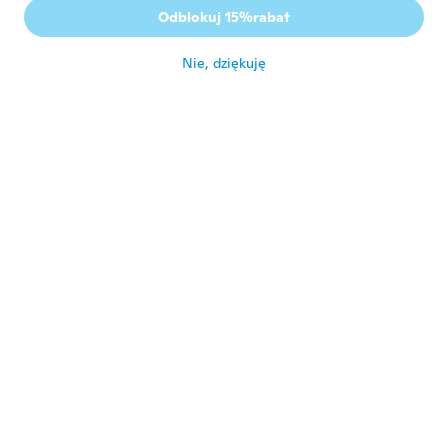
Odblokuj 15%rabat
Sick
około 6 roku temu
Nie, dziękuję
Felipe
F
Rok dołączenia 2020
·
1
opinie
·
1
przesłane
Muito bom
około 6 roku temu
Mārtiņš
M
Rok dołączenia 2017
·
25
opinie
·
4
przesłane
około 6 roku temu
Larry
L
Rok dołączenia 2018
·
2
opinie
·
3
przesłane
Muy bonitos igual que en la foto, son
chulos
około 6 roku temu