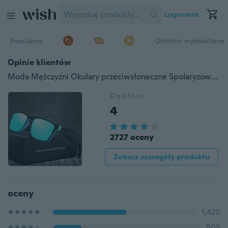
Logowanie
Popularne
Ostatnio wyświetlane
Opinie klientów
Moda Mężczyźni Okulary przeciwsłoneczne Spolaryzowane okulary Lustrzane soczewki Klasyczne Vintage Męskie odcienie Oculos De Sol UV400
Ogólnie
4
2727 oceny
Zobacz szczegóły produktu
oceny
1,420
505