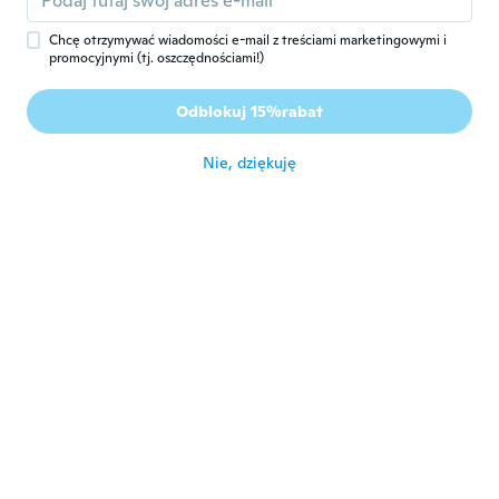
około 4 roku temu
Chcę otrzymywać wiadomości e-mail z treściami marketingowymi i
promocyjnymi (tj. oszczędnościami!)
Lillian
L
Rok dołączenia 2017
·
286
opinie
·
3
przesłane
Odblokuj 15%rabat
około 4 roku temu
Nie, dziękuję
Holly N
H
Rok dołączenia 2016
·
138
opinie
·
9
przesłane
Beautiful
około 4 roku temu
Jesse
J
Rok dołączenia 2018
·
44
opinie
około 4 roku temu
Modevil
M
Rok dołączenia 2020
·
15
opinie
około 4 roku temu