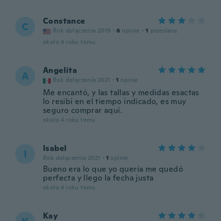
Constance
C
Rok dołączenia 2019
·
6
opinie
·
1
przesłane
około 4 roku temu
Angelita
A
Rok dołączenia 2021
·
1
opinie
Me encantó, y las tallas y medidas esactas
lo resibi en el tiempo indicado, es muy
seguro comprar aquí.
około 4 roku temu
Isabel
I
Rok dołączenia 2021
·
1
opinie
Bueno era lo que yo quería me quedó
perfecta y llego la fecha justa
około 4 roku temu
Kay