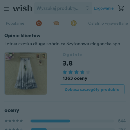
Logowanie
Popularne
Ostatnio wyświetlane
Opinie klientów
Letnia czeska długa spódnica Szyfonowa elegancka spódnica na co dzień
Ogólnie
3.8
1363 oceny
Zobacz szczegóły produktu
oceny
644
257