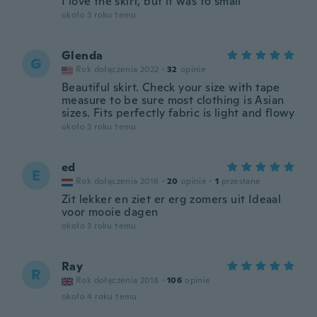
I love the skirt, but it was to small
około 3 roku temu
Glenda
G
Rok dołączenia 2022
·
32
opinie
Beautiful skirt. Check your size with tape
measure to be sure most clothing is Asian
sizes. Fits perfectly fabric is light and flowy
około 3 roku temu
ed
E
Rok dołączenia 2016
·
20
opinie
·
1
przesłane
Zit lekker en ziet er erg zomers uit Ideaal
voor mooie dagen
około 3 roku temu
Ray
R
Rok dołączenia 2018
·
106
opinie
około 4 roku temu