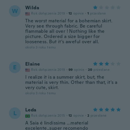
Wilda
W
Rok dołączenia 2019
·
12
opinie
·
1
przesłane
The worst material for a bohemian skirt.
Very see through fabric. Be careful
flammable all over ! Nothing like the
picture. Ordered a size bigger for
looseness. But it’s aweful over all.
około 3 roku temu
Elaine
E
Rok dołączenia 2019
·
99
opinie
·
20
przesłane
I realize it is a summer skirt, but, the
material is very thin. Other than that, it's a
very cute, skirt.
około 3 roku temu
Leda
L
Rok dołączenia 2015
·
12
opinie
·
2
przesłane
A Saia é lindissima ...material
excelente..super recomendo