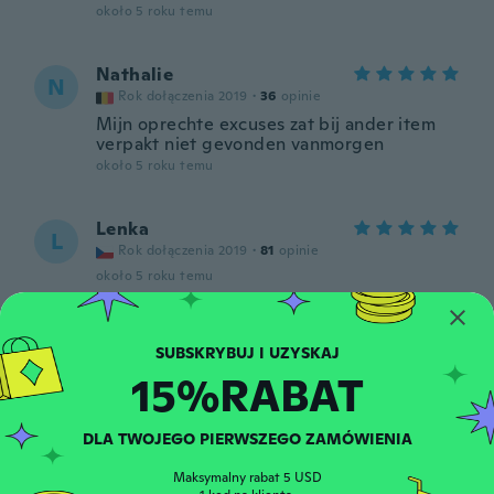
około 5 roku temu
Nathalie
N
Rok dołączenia 2019
·
36
opinie
Mijn oprechte excuses zat bij ander item
verpakt niet gevonden vanmorgen
około 5 roku temu
Lenka
L
Rok dołączenia 2019
·
81
opinie
około 5 roku temu
Ladislava
L
Rok dołączenia 2016
·
20
opinie
15%RABAT
około 5 roku temu
DLA TWOJEGO PIERWSZEGO ZAMÓWIENIA
Istvánné
I
Rok dołączenia 2017
·
39
opinie
·
7
przesłane
Maksymalny rabat 5 USD