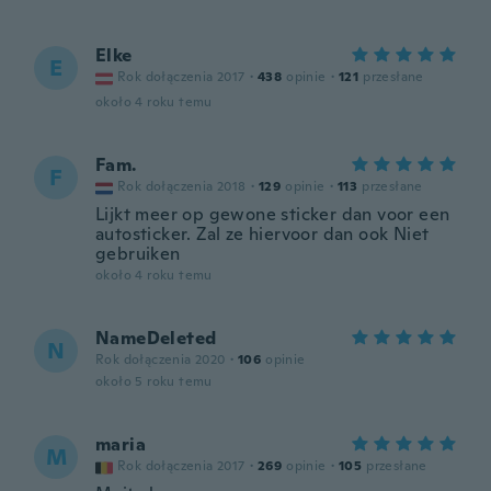
Elke
E
Rok dołączenia 2017
·
438
opinie
·
121
przesłane
około 4 roku temu
Fam.
F
Rok dołączenia 2018
·
129
opinie
·
113
przesłane
Lijkt meer op gewone sticker dan voor een
autosticker. Zal ze hiervoor dan ook Niet
gebruiken
około 4 roku temu
NameDeleted
N
Rok dołączenia 2020
·
106
opinie
około 5 roku temu
maria
M
Rok dołączenia 2017
·
269
opinie
·
105
przesłane