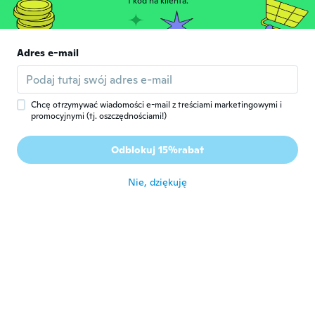
1 kod na klienta.
około 5 roku temu
雅代
雅
Adres e-mail
Rok dołączenia 2018
·
65
opinie
·
3
przesłane
可愛いく貼れました。
około 5 roku temu
Chcę otrzymywać wiadomości e-mail z treściami marketingowymi i
promocyjnymi (tj. oszczędnościami!)
晴美
晴
Rok dołączenia 2020
·
32
opinie
·
2
przesłane
Odblokuj 15%rabat
サイズも丁度良く とても、可愛いです。
około 5 roku temu
Nie, dziękuję
美穂
美
Rok dołączenia 2018
·
118
opinie
·
2
przesłane
około 5 roku temu
tiziana
T
Rok dołączenia 2017
·
159
opinie
·
51
przesłane
około 5 roku temu