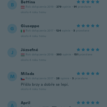
Bettina
B
Rok dołączenia 2019
·
279
opinie
·
91
przesłane
około 4 roku temu
Giuseppe
G
Rok dołączenia 2017
·
124
opinie
·
3
przesłane
około 4 roku temu
Józsefné
J
Rok dołączenia 2016
·
393
opinie
·
151
przesłane
około 4 roku temu
Milada
M
Rok dołączenia 2017
·
28
opinie
·
3
przesłane
Přišlo brzy a dobře se lepí.
około 4 roku temu
April
A