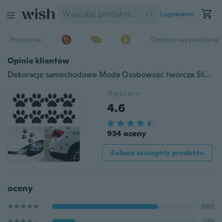
Logowanie
Popularne
Ostatnio wyświetlane
Opinie klientów
Dekoracje samochodowe Moda Osobowość twórcza Śliczny kot Łapa Ślad Naklejki samochodowe
Ogólnie
4.6
934 oceny
Zobacz szczegóły produktu
oceny
688
149