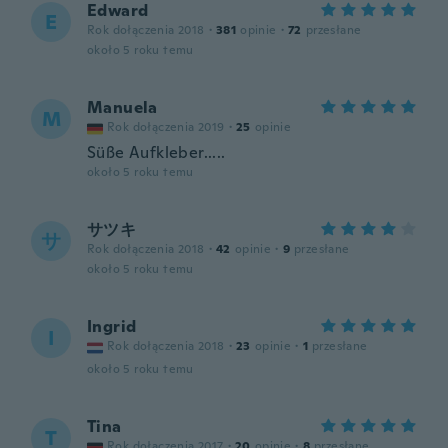
Edward
E
Rok dołączenia 2018
·
381
opinie
·
72
przesłane
około 5 roku temu
Manuela
M
Rok dołączenia 2019
·
25
opinie
Süße Aufkleber.....
około 5 roku temu
サツキ
サ
Rok dołączenia 2018
·
42
opinie
·
9
przesłane
około 5 roku temu
Ingrid
I
Rok dołączenia 2018
·
23
opinie
·
1
przesłane
około 5 roku temu
Tina
T
Rok dołączenia 2017
·
20
opinie
·
8
przesłane