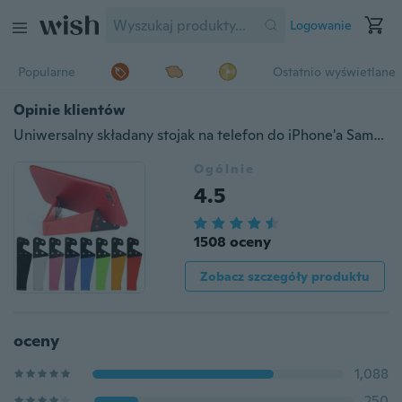
Logowanie
Popularne
Ostatnio wyświetlane
Opinie klientów
Uniwersalny składany stojak na telefon do iPhone'a Samsung Xiaomi kolorowy uchwyt na smartfona w kształcie litery V.
Ogólnie
4.5
1508 oceny
Zobacz szczegóły produktu
oceny
1,088
250