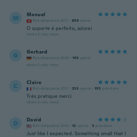
Manuel
M
Rok dołączenia 2017
·
839
opinie
O suporte é perfeito, adorei
około 3 roku temu
Gerhard
G
Rok dołączenia 2020
·
143
opinie
około 3 roku temu
Claire
C
Rok dołączenia 2017
·
253
opinie
·
135
przesłane
Très pratique merci
około 3 roku temu
David
D
Rok dołączenia 2014
·
12
opinie
·
5
przesłane
Just like I expected. Something small that I