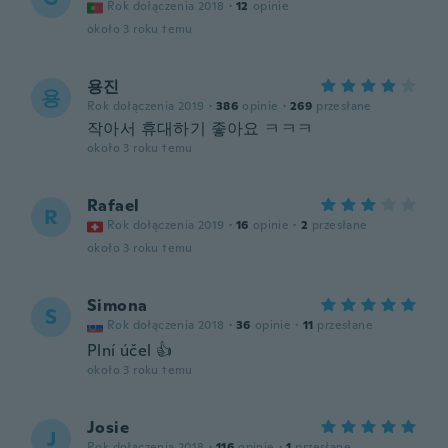
Rok dołączenia 2018
·
12
opinie
około 3 roku temu
용진
용
Rok dołączenia 2019
·
386
opinie
·
269
przesłane
작아서 휴대하기 좋아요 ㅋㅋㅋ
około 3 roku temu
Rafael
R
Rok dołączenia 2019
·
16
opinie
·
2
przesłane
około 3 roku temu
Simona
S
Rok dołączenia 2018
·
36
opinie
·
11
przesłane
Plní účel 👍
około 3 roku temu
Josie
J
Rok dołączenia 2018
·
116
opinie
·
1
przesłane