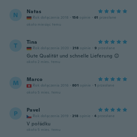
Natas
N
Rok dołączenia 2018
·
156
opinie
·
61
przesłane
około miesiąc temu
Tina
T
Rok dołączenia 2020
·
218
opinie
·
9
przesłane
Gute Qualität und schnelle Lieferung 😊
około 2 mies. temu
Marco
M
Rok dołączenia 2016
·
801
opinie
·
1
przesłane
około 5 mies. temu
Pavel
P
Rok dołączenia 2019
·
218
opinie
·
4
przesłane
V pořádku
około 5 mies. temu