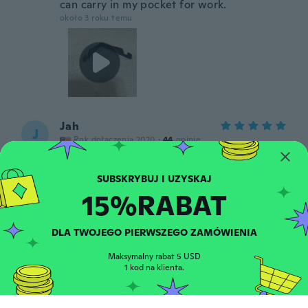
can carry in my pocket for work.
około 3 roku temu
Jah
J
Rok dołączenia 2020
·
44
opinie
około 3 roku temu
15%RABAT
Kim
K
Rok dołączenia 2021
·
22
opinie
Great but a little tight for phone with a
DLA TWOJEGO PIERWSZEGO ZAMÓWIENIA
case
około 3 roku temu
Maksymalny rabat 5 USD
1 kod na klienta.
Marisol
M
Rok dołączenia 2016
·
23
opinie
·
9
przesłane