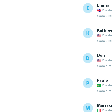
Elaina
E
Rok do
około 3 r
Kathle
K
Rok do
około 3 r
Don
D
Rok do
około 4 r
Paulo
P
Rok do
około 4 r
Mariacr
M
Rok do