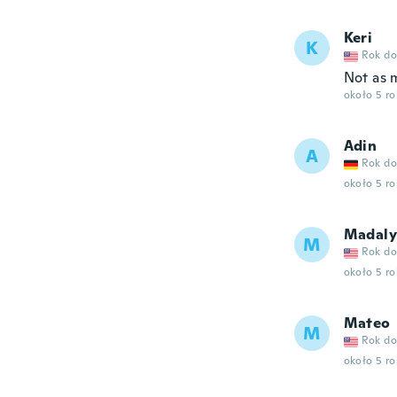
Keri
K
Rok do
Not as m
około 5 r
Adin
A
Rok do
około 5 r
Madal
M
Rok do
około 5 r
Mateo
M
Rok do
około 5 r