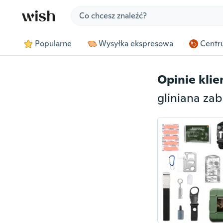
Jump to section
Popularne
Wysyłka ekspresowa
Centru
Opinie kli
gliniana za