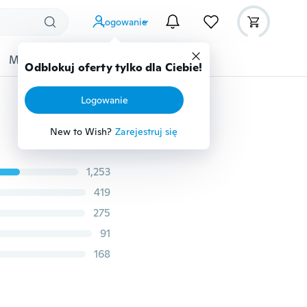
Logowanie
Moda
Przybory dziecięce
Więcej
Odblokuj oferty tylko dla Ciebie!
Logowanie
New to Wish?
Zarejestruj się
1,253
419
275
91
168