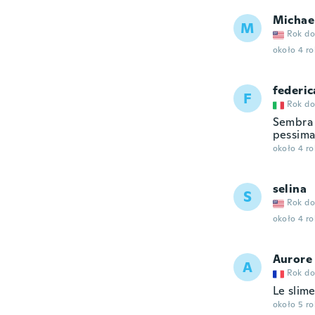
Michae
M
Rok do
około 4 r
federic
F
Rok do
Sembra 
pessima
około 4 r
selina
S
Rok do
około 4 r
Aurore
A
Rok do
Le slime
około 5 r