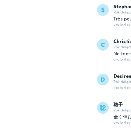
Stepha
S
Rok dołąc
Très pe
około 4 r
Christi
C
Rok dołąc
Ne fonc
około 4 r
Desire
D
Rok dołąc
około 4 r
聡子
聡
Rok dołąc
全く伸
około 4 r