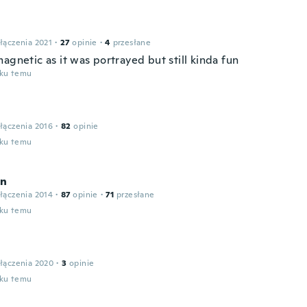
łączenia 2021
·
27
opinie
·
4
przesłane
agnetic as it was portrayed but still kinda fun
oku temu
łączenia 2016
·
82
opinie
oku temu
yn
łączenia 2014
·
87
opinie
·
71
przesłane
oku temu
łączenia 2020
·
3
opinie
oku temu