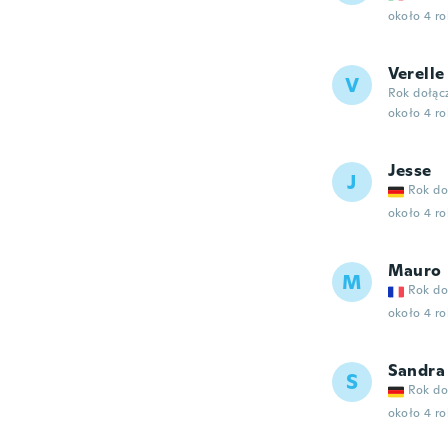
około 4 r
Verelle
V
Rok dołąc
około 4 r
Jesse
J
Rok do
około 4 r
Mauro
M
Rok do
około 4 r
Sandra
S
Rok do
około 4 r