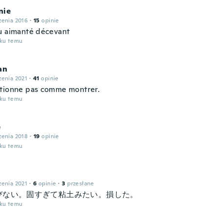
nie
zenia 2016
·
15
opinie
u aimanté décevant
oku temu
an
zenia 2021
·
41
opinie
tionne pas comme montrer.
oku temu
e
zenia 2018
·
19
opinie
oku temu
zenia 2021
·
6
opinie
·
3
przesłane
びない。固すぎて粘土みたい。損した。
oku temu