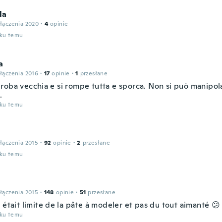
la
łączenia 2020
·
4
opinie
oku temu
a
łączenia 2016
·
17
opinie
·
1
przesłane
roba vecchia e si rompe tutta e sporca. Non si può manipola
.
oku temu
łączenia 2015
·
92
opinie
·
2
przesłane
oku temu
łączenia 2015
·
148
opinie
·
51
przesłane
 était limite de la pâte à modeler et pas du tout aimanté 😕
oku temu