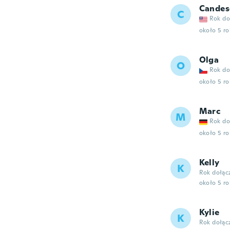
Candes
C
Rok do
około 5 r
Olga
O
Rok do
około 5 r
Marc
M
Rok do
około 5 r
Kelly
K
Rok dołąc
około 5 r
Kylie
K
Rok dołąc