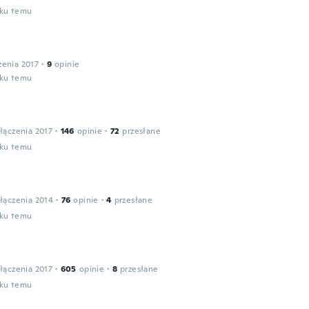
oku temu
zenia 2017
·
9
opinie
oku temu
łączenia 2017
·
146
opinie
·
72
przesłane
oku temu
łączenia 2014
·
76
opinie
·
4
przesłane
oku temu
łączenia 2017
·
605
opinie
·
8
przesłane
oku temu