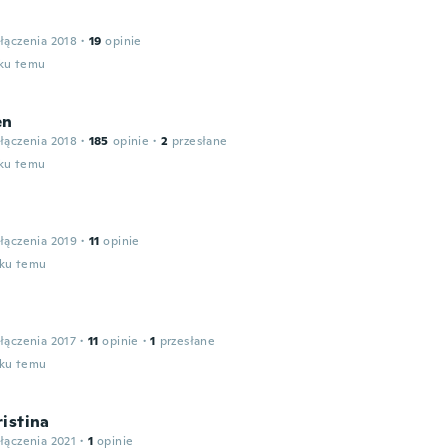
łączenia 2018
·
19
opinie
oku temu
en
łączenia 2018
·
185
opinie
·
2
przesłane
oku temu
łączenia 2019
·
11
opinie
oku temu
łączenia 2017
·
11
opinie
·
1
przesłane
oku temu
istina
łączenia 2021
·
1
opinie