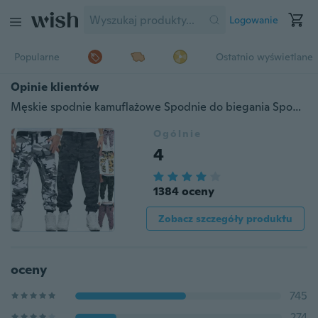
Logowanie
Popularne
Ostatnio wyświetlane
Opinie klientów
Męskie spodnie kamuflażowe Spodnie do biegania Spodnie sportowe Fitness Sport Jogging Army
Ogólnie
4
1384 oceny
Zobacz szczegóły produktu
oceny
745
274