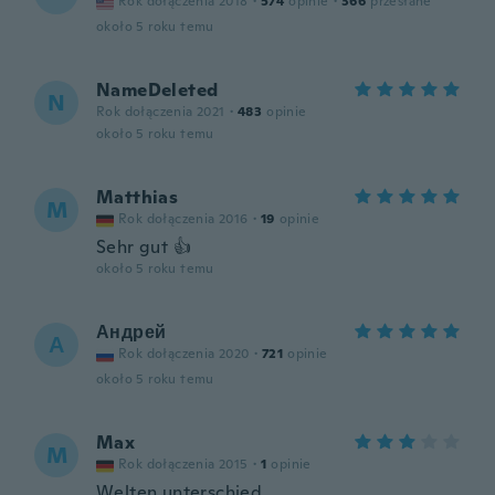
Rok dołączenia 2018
·
574
opinie
·
366
przesłane
około 5 roku temu
NameDeleted
N
Rok dołączenia 2021
·
483
opinie
około 5 roku temu
Matthias
M
Rok dołączenia 2016
·
19
opinie
Sehr gut 👍
około 5 roku temu
Андрей
А
Rok dołączenia 2020
·
721
opinie
około 5 roku temu
Max
M
Rok dołączenia 2015
·
1
opinie
Welten unterschied