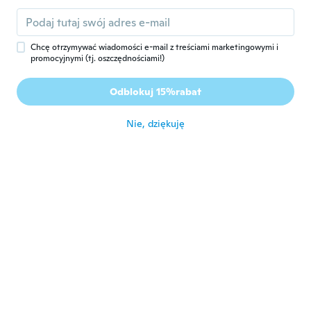
필구
필
Rok dołączenia 2020
·
14
opinie
około 5 roku temu
Chcę otrzymywać wiadomości e-mail z treściami marketingowymi i
promocyjnymi (tj. oszczędnościami!)
Markus
M
Odblokuj 15%rabat
Rok dołączenia 2019
·
15
opinie
około 5 roku temu
Nie, dziękuję
Ricardo
R
Rok dołączenia 2020
·
34
opinie
·
28
przesłane
Produto de boa qualidade. Muito
confortável.
około 5 roku temu
Heike
H
Rok dołączenia 2019
·
226
opinie
·
91
przesłane
około 5 roku temu