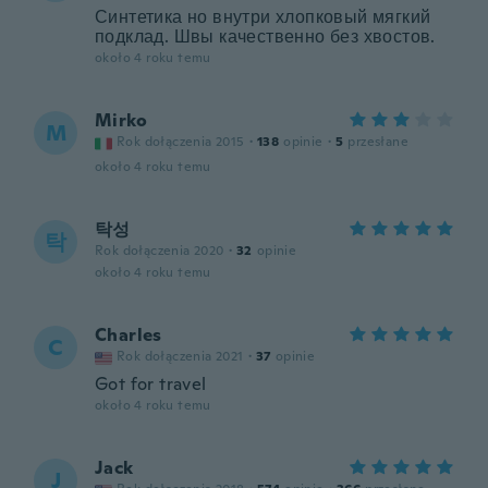
Синтетика но внутри хлопковый мягкий
подклад. Швы качественно без хвостов.
około 4 roku temu
Mirko
M
Rok dołączenia 2015
·
138
opinie
·
5
przesłane
około 4 roku temu
탁성
탁
Rok dołączenia 2020
·
32
opinie
około 4 roku temu
Charles
C
Rok dołączenia 2021
·
37
opinie
Got for travel
około 4 roku temu
Jack
J