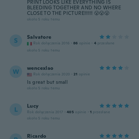
PRINT LOOKS LIKE EVERYTHING IS
BLEEDING TOGETHER AND NO WHERE
CLOSE TO THE PICTURE!!!!!! 😤😤😤
około 5 roku temu
Salvatore
S
Rok dołączenia 2016
·
86
opinie
·
4
przesłane
około 5 roku temu
wencexlao
W
Rok dołączenia 2020
·
21
opinie
Is great but small
około 5 roku temu
Lucy
L
Rok dołączenia 2017
·
405
opinie
·
1
przesłane
około 5 roku temu
Ricardo