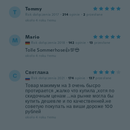
Tommy
T
Rok dołączenia 2017
·
214
opinie
·
2
przesłane
około 4 roku temu
Mario
M
Rok dołączenia 2018
·
142
opinie
·
13
przesłane
Tolle Sommerhose👍💯😎
około 4 roku temu
Светлана
С
Rok dołączenia 2021
·
174
opinie
·
137
przesłane
Товар макимум на 3 очень бысро
протирается ,жалко что купила ,хотя по
скидочным ценам ...на рынке могла бы
купить дешевле и по качественней.не
советую покупать на виши дороже 100
рублей
około 4 roku temu