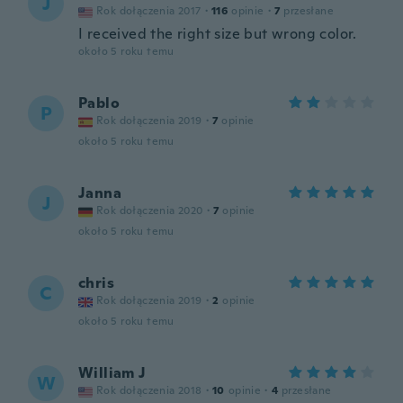
J
Rok dołączenia 2017
·
116
opinie
·
7
przesłane
I received the right size but wrong color.
około 5 roku temu
Pablo
P
Rok dołączenia 2019
·
7
opinie
około 5 roku temu
Janna
J
Rok dołączenia 2020
·
7
opinie
około 5 roku temu
chris
C
Rok dołączenia 2019
·
2
opinie
około 5 roku temu
William J
W
Rok dołączenia 2018
·
10
opinie
·
4
przesłane