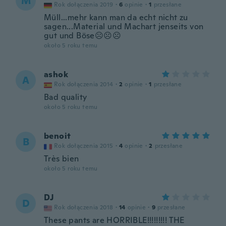
M
Rok dołączenia 2019
·
6
opinie
·
1
przesłane
Müll...mehr kann man da echt nicht zu
sagen...Material und Machart jenseits von
gut und Böse☹️☹️☹️
około 5 roku temu
ashok
A
Rok dołączenia 2014
·
2
opinie
·
1
przesłane
Bad quality
około 5 roku temu
benoit
B
Rok dołączenia 2015
·
4
opinie
·
2
przesłane
Très bien
około 5 roku temu
DJ
D
Rok dołączenia 2018
·
14
opinie
·
9
przesłane
These pants are HORRIBLE!!!!!!!!! THE