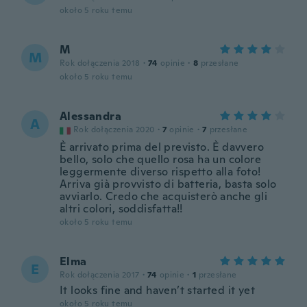
około 5 roku temu
M
M
Rok dołączenia 2018
·
74
opinie
·
8
przesłane
około 5 roku temu
Alessandra
A
Rok dołączenia 2020
·
7
opinie
·
7
przesłane
È arrivato prima del previsto. È davvero
bello, solo che quello rosa ha un colore
leggermente diverso rispetto alla foto!
Arriva già provvisto di batteria, basta solo
avviarlo. Credo che acquisterò anche gli
altri colori, soddisfatta!!
około 5 roku temu
Elma
E
Rok dołączenia 2017
·
74
opinie
·
1
przesłane
It looks fine and haven’t started it yet
około 5 roku temu