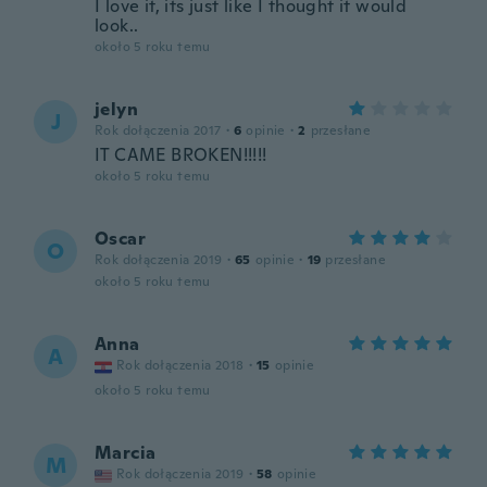
I love it, its just like I thought it would
look..
około 5 roku temu
jelyn
J
Rok dołączenia 2017
·
6
opinie
·
2
przesłane
IT CAME BROKEN!!!!!
około 5 roku temu
Oscar
O
Rok dołączenia 2019
·
65
opinie
·
19
przesłane
około 5 roku temu
Anna
A
Rok dołączenia 2018
·
15
opinie
około 5 roku temu
Marcia
M
Rok dołączenia 2019
·
58
opinie