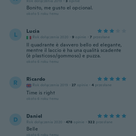
Rok dołączenia 2019
·
3
opinie
Bonito, me gusto el opcional.
około 5 roku temu
Lucia
L
Rok dołączenia 2020
·
9
opinie
·
7
przesłane
Il quadrante è davvero bello ed elegante,
mentre il laccio è ha una qualità scadente
(è plasticoso/gommoso) e puzza.
około 6 roku temu
Ricardo
R
Rok dołączenia 2019
·
27
opinie
·
4
przesłane
Time is right
około 6 roku temu
Daniel
D
Rok dołączenia 2020
·
478
opinie
·
322
przesłane
Belle
około 6 roku temu