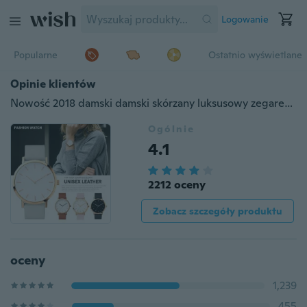
Logowanie
Popularne
Ostatnio wyświetlane
Opinie klientów
Nowość 2018 damski damski skórzany luksusowy zegarek z zegarkami Zegary
Ogólnie
4.1
2212 oceny
Zobacz szczegóły produktu
oceny
1,239
455