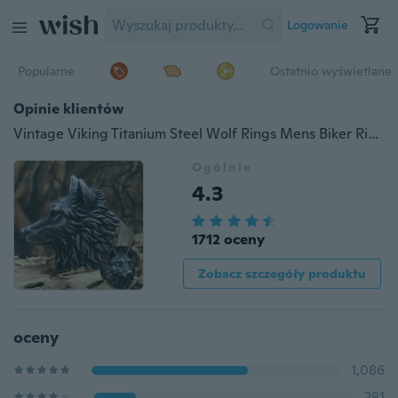
Logowanie
Popularne
Ostatnio wyświetlane
Opinie klientów
Vintage Viking Titanium Steel Wolf Rings Mens Biker Ring Fashion Wolf Head Biżuteria Pierścionki dla mężczyzn
Ogólnie
4.3
1712 oceny
Zobacz szczegóły produktu
oceny
1,086
281