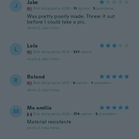
Jake
J
Rok dołączenia 2020
·
11
opinie
·
5
przesłane
Was pretty poorly made. Threw it out
before I could take a pic.
około 2 roku temu
Lola
L
Rok dołączenia 2019
·
331
opinie
około 2 roku temu
Roland
R
Rok dołączenia 2017
·
6
opinie
·
1
przesłane
około 2 roku temu
Ma emilia
M
Rok dołączenia 2020
·
174
opinie
·
5
przesłane
Material resistente
około 2 roku temu