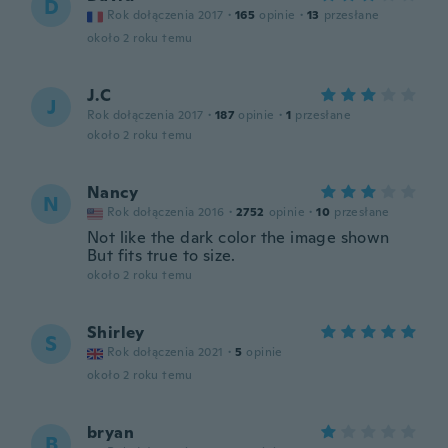
D
Rok dołączenia 2017
·
165
opinie
·
13
przesłane
około 2 roku temu
J.C
J
Rok dołączenia 2017
·
187
opinie
·
1
przesłane
około 2 roku temu
Nancy
N
Rok dołączenia 2016
·
2752
opinie
·
10
przesłane
Not like the dark color the image shown
But fits true to size.
około 2 roku temu
Shirley
S
Rok dołączenia 2021
·
5
opinie
około 2 roku temu
bryan
B