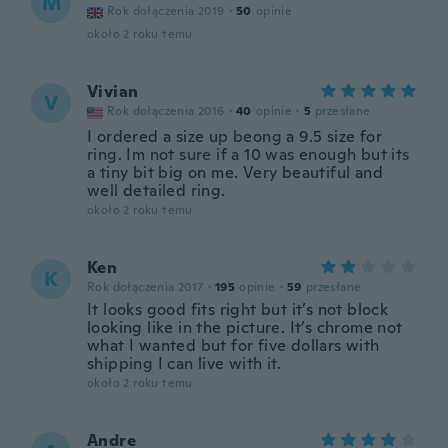
M
Rok dołączenia 2019
·
50
opinie
około 2 roku temu
Vivian
V
Rok dołączenia 2016
·
40
opinie
·
5
przesłane
I ordered a size up beong a 9.5 size for
ring. Im not sure if a 10 was enough but its
a tiny bit big on me. Very beautiful and
well detailed ring.
około 2 roku temu
Ken
K
Rok dołączenia 2017
·
195
opinie
·
59
przesłane
It looks good fits right but it’s not block
looking like in the picture. It’s chrome not
what I wanted but for five dollars with
shipping I can live with it.
około 2 roku temu
Andre