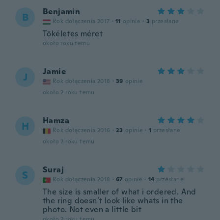
Benjamin
B
Rok dołączenia 2017
·
11
opinie
·
3
przesłane
Tökéletes méret
około roku temu
Jamie
J
Rok dołączenia 2018
·
39
opinie
około 2 roku temu
Hamza
H
Rok dołączenia 2016
·
23
opinie
·
1
przesłane
około 2 roku temu
Suraj
S
Rok dołączenia 2018
·
67
opinie
·
14
przesłane
The size is smaller of what i ordered. And
the ring doesn’t look like whats in the
photo. Not even a little bit
około 2 roku temu