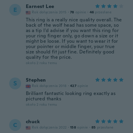
Earnest Lee
E
Rok dołączenia 2015
·
78
opinie
·
46
przesłane
This ring is a really nice quality overall. The
back of the wolf head has some space, so
as a tip I'd advise if you want this ring for
your ring finger only, go down a size or it
might be loose. If you want to wear it for
your pointer or middle finger, your true
size should fit just fine. Definitely good
quality for the price.
około 2 roku temu
Stephen
S
Rok dołączenia 2018
·
427
opinie
Brilliant fantastic looking ring exactly as
pictured thanks
około 2 roku temu
chuck
C
Rok dołączenia 2022
·
158
opinie
·
85
przesłane