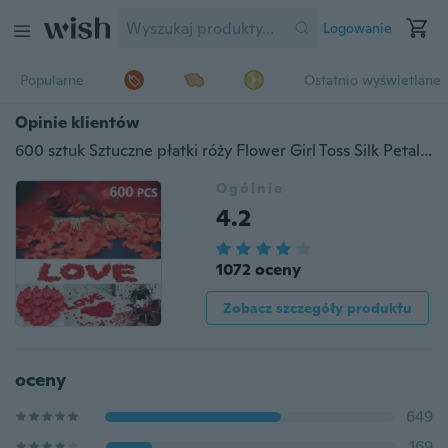
Logowanie
Popularne
Ostatnio wyświetlane
Opinie klientów
600 sztuk Sztuczne płatki róży Flower Girl Toss Silk Petal Sztuczne płatki na konfetti weselne Dekoracje na imprezy
Ogólnie
4.2
1072 oceny
Zobacz szczegóły produktu
oceny
649
169