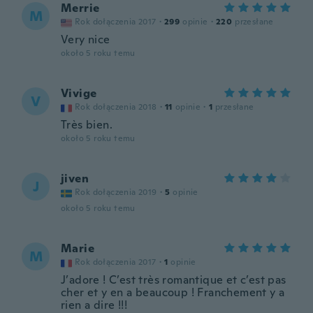
Merrie
M
Rok dołączenia 2017
·
299
opinie
·
220
przesłane
Very nice
około 5 roku temu
Vivige
V
Rok dołączenia 2018
·
11
opinie
·
1
przesłane
Très bien.
około 5 roku temu
jiven
J
Rok dołączenia 2019
·
5
opinie
około 5 roku temu
Marie
M
Rok dołączenia 2017
·
1
opinie
J’adore ! C’est très romantique et c’est pas
cher et y en a beaucoup ! Franchement y a
rien a dire !!!