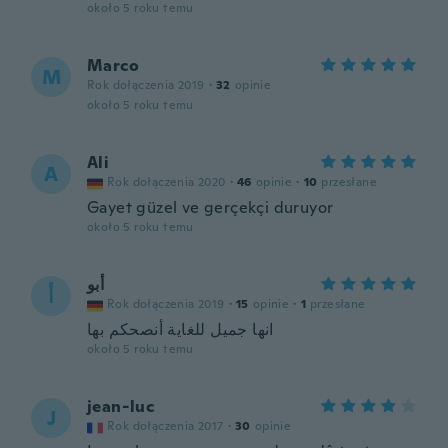
około 5 roku temu
Marco
M
Rok dołączenia 2019
·
32
opinie
około 5 roku temu
Ali
A
Rok dołączenia 2020
·
46
opinie
·
10
przesłane
Gayet güzel ve gerçekçi duruyor
około 5 roku temu
أبو
أ
Rok dołączenia 2019
·
15
opinie
·
1
przesłane
انها جميل للغاية أنصحكم بها
około 5 roku temu
jean-luc
J
Rok dołączenia 2017
·
30
opinie