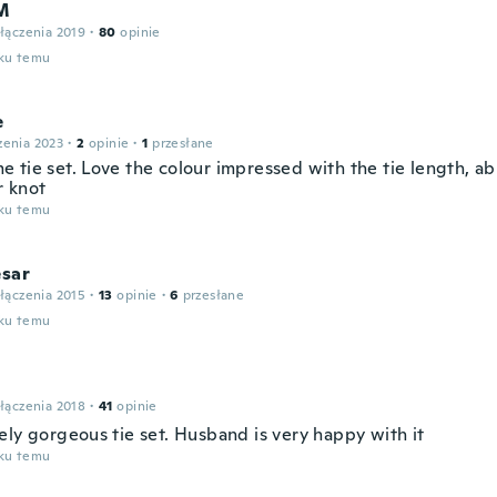
M
łączenia 2019
·
80
opinie
oku temu
e
zenia 2023
·
2
opinie
·
1
przesłane
 tie set. Love the colour impressed with the tie length, ab
 knot
oku temu
esar
łączenia 2015
·
13
opinie
·
6
przesłane
oku temu
łączenia 2018
·
41
opinie
ely gorgeous tie set. Husband is very happy with it
oku temu