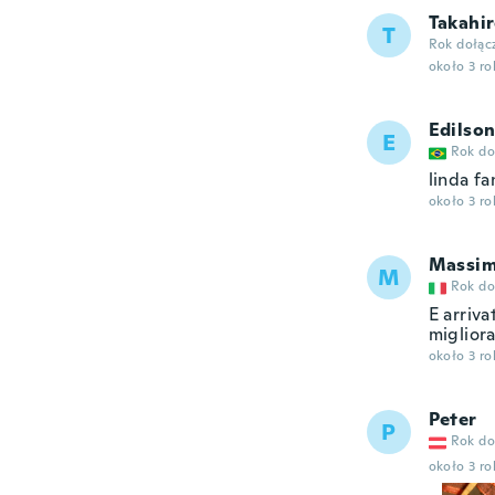
Takahi
T
Rok dołąc
około 3 r
Edilso
E
Rok do
linda f
około 3 r
Massi
M
Rok do
E arriva
miglior
około 3 r
Peter
P
Rok do
około 3 r