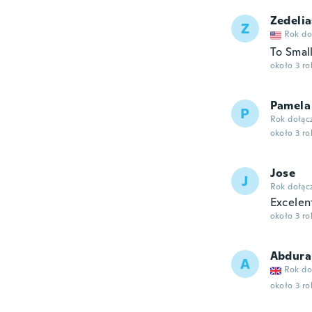
Zedelia
Z
Rok do
To Smal
około 3 r
Pamela
P
Rok dołąc
około 3 r
Jose
J
Rok dołąc
Excelen
około 3 r
Abdur
A
Rok do
około 3 r