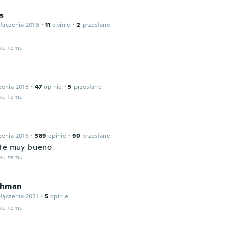
s
łączenia 2016
·
11
opinie
·
2
przesłane
l
oku temu
zenia 2018
·
47
opinie
·
5
przesłane
oku temu
zenia 2016
·
389
opinie
·
90
przesłane
te muy bueno
oku temu
ahman
łączenia 2021
·
5
opinie
oku temu