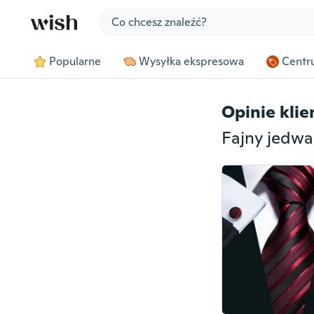
Jump to section
Popularne
Wysyłka ekspresowa
Centru
Opinie kli