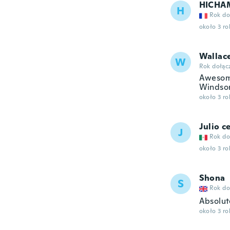
HICHA
H
Rok do
około 3 r
Wallac
W
Rok dołąc
Awesome
Windsor
około 3 r
Julio c
J
Rok do
około 3 r
Shona
S
Rok do
Absolut
około 3 r