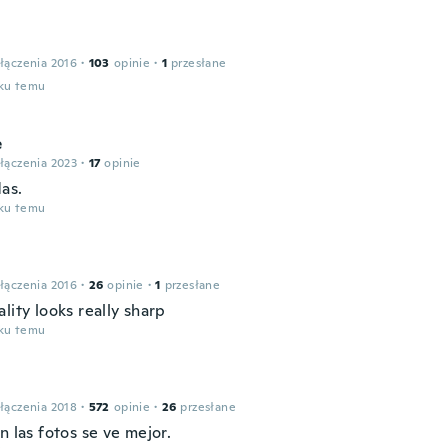
łączenia 2016
·
103
opinie
·
1
przesłane
oku temu
e
łączenia 2023
·
17
opinie
as.
oku temu
łączenia 2016
·
26
opinie
·
1
przesłane
lity looks really sharp
oku temu
łączenia 2018
·
572
opinie
·
26
przesłane
n las fotos se ve mejor.