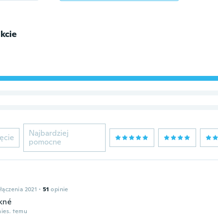
kcie
Najbardziej
ęcie
pomocne
łączenia 2021
·
51
opinie
kné
mies. temu