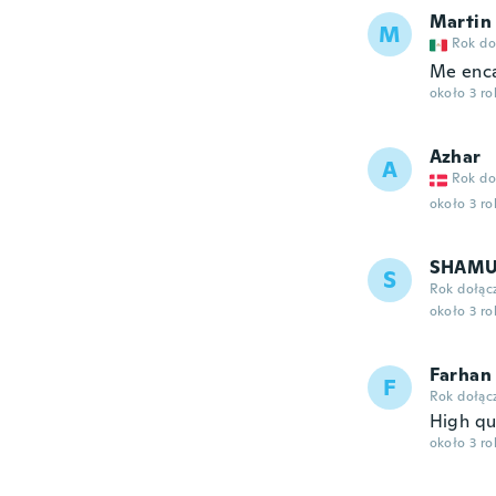
Martin
M
Rok do
Me enca
około 3 r
Azhar
A
Rok do
około 3 r
SHAM
S
Rok dołąc
około 3 r
Farhan
F
Rok dołąc
High qu
około 3 r