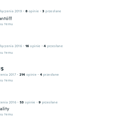
łączenia 2019
·
8
opinie
·
3
przesłane
ntó!!!
oku temu
łączenia 2016
·
16
opinie
·
4
przesłane
oku temu
US
zenia 2017
·
214
opinie
·
4
przesłane
oku temu
zenia 2016
·
53
opinie
·
9
przesłane
ality
oku temu