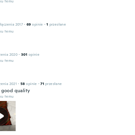
oku temu
łączenia 2017
·
69
opinie
·
1
przesłane
oku temu
zenia 2020
·
301
opinie
oku temu
zenia 2021
·
58
opinie
·
71
przesłane
y good quality
oku temu