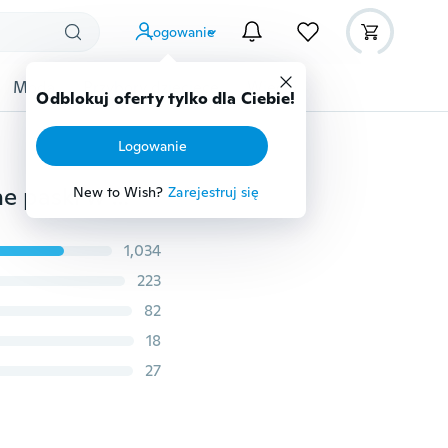
Logowanie
Moda
Przybory dziecięce
Więcej
Odblokuj oferty tylko dla Ciebie!
Logowanie
Fajny jedwabny krawat dla mężczyzn Czerwono czarne paski w paski Spinki do mankietów na imprezowe święta
New to Wish?
Zarejestruj się
1,034
223
82
18
27