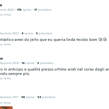
ro
zenia 2020
·
178
opinie
·
17
przesłane
oku temu
n
łączenia 2022
·
6
opinie
·
5
przesłane
antástico amei do jeito que eu queria linda tecido bom 😘😘
oku temu
mo
łączenia 2018
·
14
opinie
·
3
przesłane
to in anticipo e qualità prezzo ottimo wish nel corso degli a
ando sempre più.
oku temu
łączenia 2017
·
56
opinie
·
54
przesłane
oku temu