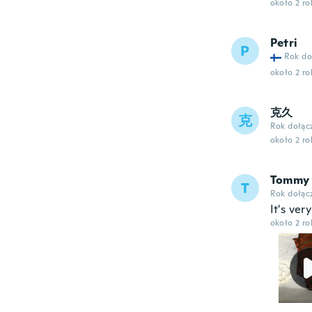
około 2 r
Petri
P
Rok do
około 2 r
克久
克
Rok dołąc
około 2 r
Tommy
T
Rok dołąc
It's ver
około 2 r