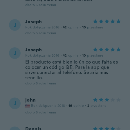
około 6 roku temu
Joseph
J
Rok dołączenia 2016
·
42
opinie
·
10
przesłane
około 6 roku temu
Joseph
J
Rok dołączenia 2016
·
42
opinie
·
10
przesłane
El producto está bien lo único que falta es
colocar un código QR. Para la app que
sirve conectar al teléfono. Se aria más
sencillo.
około 6 roku temu
john
J
Rok dołączenia 2018
·
16
opinie
·
2
przesłane
około 6 roku temu
Dennis