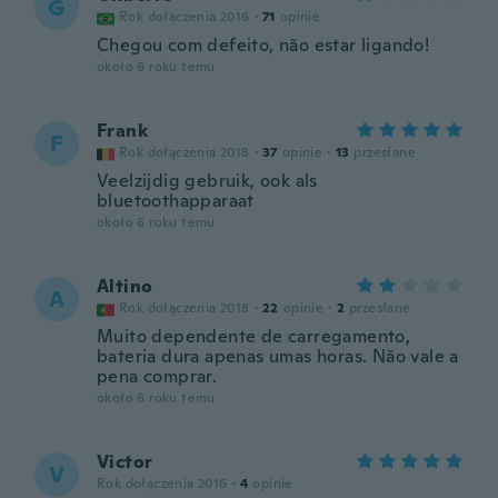
G
Rok dołączenia 2016
·
71
opinie
Chegou com defeito, não estar ligando!
około 6 roku temu
Frank
F
Rok dołączenia 2018
·
37
opinie
·
13
przesłane
Veelzijdig gebruik, ook als
bluetoothapparaat
około 6 roku temu
Altino
A
Rok dołączenia 2018
·
22
opinie
·
2
przesłane
Muito dependente de carregamento,
bateria dura apenas umas horas. Não vale a
pena comprar.
około 6 roku temu
Victor
V
Rok dołączenia 2016
·
4
opinie