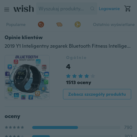
Logowanie
Popularne
Ostatnio wyświetlane
Opinie klientów
2019 Y1 Inteligentny zegarek Bluetooth Fitness Intelligente Uhr Tracker Pilot Wodoodporny zegarek na rękę Obsługa karty SIM TF dla Andriod
Ogólnie
4
1513 oceny
Zobacz szczegóły produktu
oceny
790
302