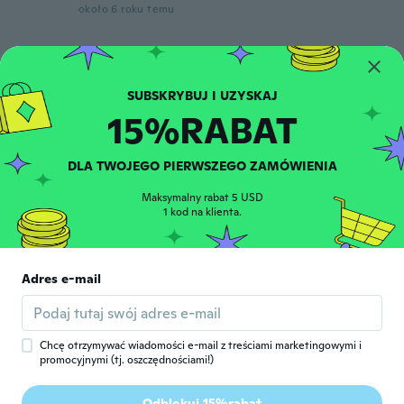
około 6 roku temu
moussa
M
Rok dołączenia 2019
·
9
opinie
·
1
przesłane
około 6 roku temu
15%RABAT
Julian
J
DLA TWOJEGO PIERWSZEGO ZAMÓWIENIA
Rok dołączenia 2020
·
2
opinie
·
1
przesłane
El reloj llegó con la batería averiada
Maksymalny rabat 5 USD
(inflada) realice la carga de dos horas como
1 kod na klienta.
lo indican y a la hora y media ya estaba con
batería baja y se apagó.
około 6 roku temu
Adres e-mail
성문
성
Rok dołączenia 2019
·
4
opinie
około 6 roku temu
Chcę otrzymywać wiadomości e-mail z treściami marketingowymi i
promocyjnymi (tj. oszczędnościami!)
Soh
S
Odblokuj 15%rabat