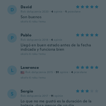
David
D
Rok dołączenia 2020
·
4
opinie
·
1
przesłane
Son buenos
około 6 roku temu
Pablo
P
Rok dołączenia 2018
·
4
opinie
Llegó en buen estado antes de la fecha
indicada y funciona bien
około 6 roku temu
Lawrence
L
Rok dołączenia 2015
·
51
opinie
·
4
przesłane
około 6 roku temu
Sergio
S
Rok dołączenia 2017
·
11
opinie
Lo que no me gustó es la duración de la
batería, dura menos de un día.