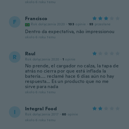
około 6 roku temu
Francisco
F
Rok dołączenia 2020
·
103
opinie
·
93
przesłane
Dentro da expectativa, não impressionou
około 6 roku temu
Raul
R
Rok dołączenia 2020
·
1
opinie
No prende, el cargador no calza, la tapa de
atrás no cierra por que está inflada la
batería.... reclamé hace 6 días aún no hay
respuesta... Es un producto que no me
sirve para nada
około 6 roku temu
Integral Food
I
Rok dołączenia 2017
·
60
opinie
około 6 roku temu