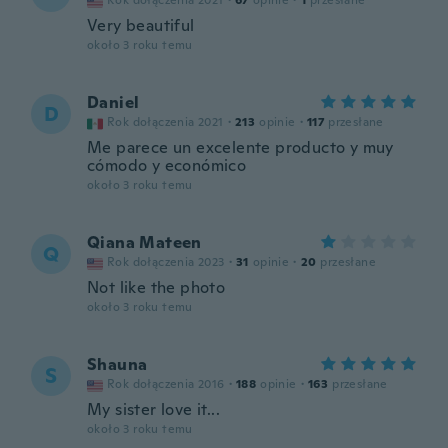
Rok dołączenia 2021
·
67
opinie
·
1
przesłane
Very beautiful
około 3 roku temu
Daniel
D
Rok dołączenia 2021
·
213
opinie
·
117
przesłane
Me parece un excelente producto y muy
cómodo y económico
około 3 roku temu
Qiana Mateen
Q
Rok dołączenia 2023
·
31
opinie
·
20
przesłane
Not like the photo
około 3 roku temu
Shauna
S
Rok dołączenia 2016
·
188
opinie
·
163
przesłane
My sister love it...
około 3 roku temu