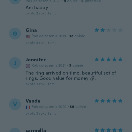
Rok dołączenia 2020
·
9
opinie
·
6
przesłane
Am happy
około 2 roku temu
Gina
G
Rok dołączenia 2019
·
12
opinie
około 3 roku temu
Jennifer
J
Rok dołączenia 2021
·
3
opinie
The ring arrived on time, beautiful set of
rings. Good value for money 💰.
około 3 roku temu
Vanda
V
Rok dołączenia 2020
·
36
opinie
około 3 roku temu
carmella