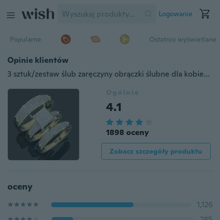
Logowanie
Popularne
Ostatnio wyświetlane
Opinie klientów
3 sztuk/zestaw ślub zaręczyny obrączki ślubne dla kobiet kwadratowe cięcie biżuteria Party rocznica propozycja obietnica prezent na boże narodzenie rozmiar 5 6 7 8 9 10 11 Bague Femme
Ogólnie
4.1
1898 oceny
Zobacz szczegóły produktu
oceny
1,126
285