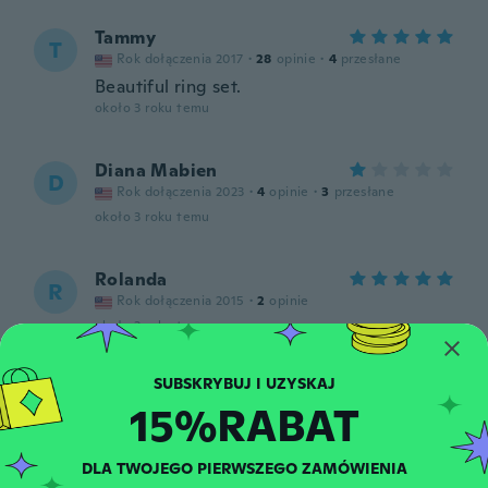
Tammy
T
Rok dołączenia 2017
·
28
opinie
·
4
przesłane
Beautiful ring set.
około 3 roku temu
Diana Mabien
D
Rok dołączenia 2023
·
4
opinie
·
3
przesłane
około 3 roku temu
Rolanda
R
Rok dołączenia 2015
·
2
opinie
około 3 roku temu
Jan
J
15%RABAT
Rok dołączenia 2022
·
1
opinie
około 3 roku temu
DLA TWOJEGO PIERWSZEGO ZAMÓWIENIA