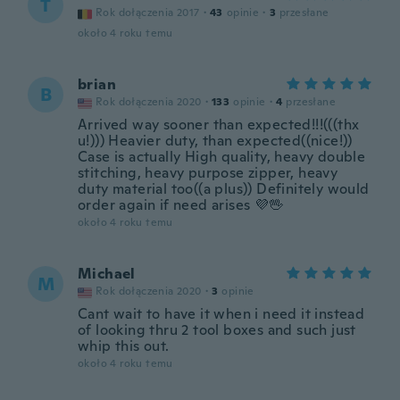
T
Rok dołączenia 2017
·
43
opinie
·
3
przesłane
około 4 roku temu
brian
B
Rok dołączenia 2020
·
133
opinie
·
4
przesłane
Arrived way sooner than expected!!!(((thx
u!))) Heavier duty, than expected((nice!))
Case is actually High quality, heavy double
stitching, heavy purpose zipper, heavy
duty material too((a plus)) Definitely would
order again if need arises 💜🖖
około 4 roku temu
Michael
M
Rok dołączenia 2020
·
3
opinie
Cant wait to have it when i need it instead
of looking thru 2 tool boxes and such just
whip this out.
około 4 roku temu