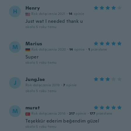
Henry
H
Rok dołączenia 2021
·
14
opinie
Just wat I needed thank u
około 5 roku temu
Marius
M
Rok dołączenia 2020
·
14
opinie
·
1
przesłane
Super
około 5 roku temu
JungJae
J
Rok dołączenia 2019
·
7
opinie
około 5 roku temu
murat
M
Rok dołączenia 2016
·
217
opinie
·
177
przesłane
Teşekkür ederim beğendim güzel
około 5 roku temu