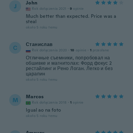
John
J
Rok dołączenia 2021
·
9
opinie
Much better than expected. Price was a
steal
około 5 roku temu
Станислав
С
Rok dołączenia 2020
·
10
opinie
·
1
przesłane
Отличные съемники, попробовал на
обшивке и магнитолах: Форд фокус 2
рестайлинг и Рено Логан. Легко и без
царапин
około 5 roku temu
Marcos
M
Rok dołączenia 2018
·
1
opinie
Igual ao na foto
około 5 roku temu
Amaury