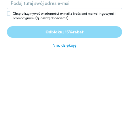
R
Rok dołączenia 2018
·
187
opinie
·
6
przesłane
około 5 roku temu
Chcę otrzymywać wiadomości e-mail z treściami marketingowymi i
promocyjnymi (tj. oszczędnościami!)
Shawn
S
Odblokuj 15%rabat
Rok dołączenia 2016
·
148
opinie
około 5 roku temu
Nie, dziękuję
Ralf
R
Rok dołączenia 2015
·
2
opinie
około 5 roku temu
Janos
J
Rok dołączenia 2016
·
2
opinie
około 5 roku temu
Віталі
В
Rok dołączenia 2020
·
5
opinie
około 5 roku temu