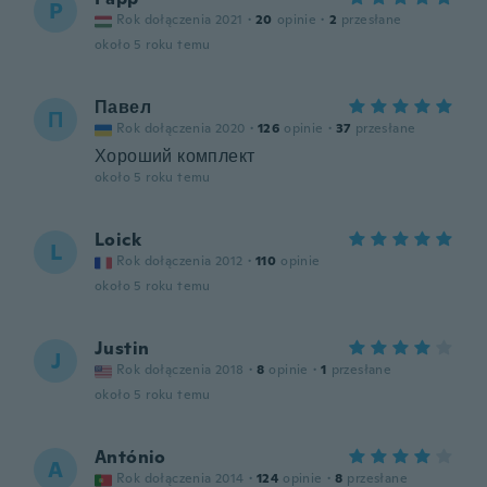
P
Rok dołączenia 2021
·
20
opinie
·
2
przesłane
około 5 roku temu
Павел
П
Rok dołączenia 2020
·
126
opinie
·
37
przesłane
Хороший комплект
około 5 roku temu
Loick
L
Rok dołączenia 2012
·
110
opinie
około 5 roku temu
Justin
J
Rok dołączenia 2018
·
8
opinie
·
1
przesłane
około 5 roku temu
António
A
Rok dołączenia 2014
·
124
opinie
·
8
przesłane