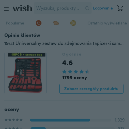
Logowanie
Popularne
Ostatnio wyświetlane
Opinie klientów
19szt Uniwersalny zestaw do zdejmowania tapicerki samochodowej Zestaw do podważania Zestaw naprawczy Auto Tapicerka Zapięcie Narzędzia Zestaw klipsów Szczypce z torbą do przechowywania radia samochodowego Panel wewnętrzny Usuwanie klipsa
Ogólnie
4.6
1799 oceny
Zobacz szczegóły produktu
oceny
1,329
318