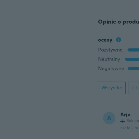
Opinie o produ
oceny
Pozytywne
Neutralny
Negatywne
Wszystko
Zdj
Arja
A
Rok do
około 2 r