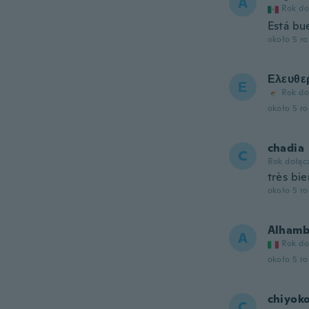
A
Rok do
Está bu
około 5 r
Ελευθε
Ε
Rok do
około 5 r
chadia
C
Rok dołąc
très bi
około 5 r
Alhamb
A
Rok do
około 5 r
chiyok
C