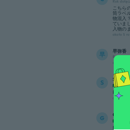
Rok dołąc
こちら
筒ラベ
物混入
ていま
入物の
około 5 r
早弥香
早
Rok dołąc
około 5 r
Sabrin
S
Rok do
Perfett
około 5 r
Giorgi
G
Rok do
Fantast