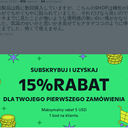
zenia 2020
·
474
opinie
·
34
przesłane
の製品は既に数回購入していますが、こちらのSHOPは梱包が
ルがぐちやぐちやに貼られていました。それだけなら良いので
？今までに見たことが無いような透明感の無い白い塊がかなり
した。気温のせいかと思いかき混ぜてもナタデココのように弾
ままでした。怖くて使えません。
oku temu
zenia 2019
·
55
opinie
·
1
przesłane
oku temu
15%RABAT
a
łączenia 2017
·
15
opinie
·
1
przesłane
o tutto bene
oku temu
DLA TWOJEGO PIERWSZEGO ZAMÓWIENIA
Maksymalny rabat 5 USD
a
1 kod na klienta.
łączenia 2020
·
4
opinie
ico