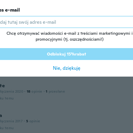
oku temu
es e-mail
łączenia 2018
·
32
opinie
Chcę otrzymywać wiadomości e-mail z treściami marketingowymi i
oku temu
promocyjnymi (tj. oszczędnościami!)
e
Odblokuj 15%rabat
zenia 2019
·
19
opinie
te
Nie, dziękuję
oku temu
te
łączenia 2020
·
18
opinie
·
1
przesłane
oku temu
a
łączenia 2017
·
5
opinie
oku temu