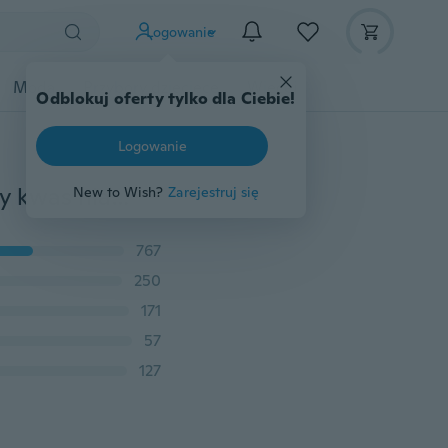
Logowanie
Moda
Przybory dziecięce
Więcej
Odblokuj oferty tylko dla Ciebie!
Logowanie
5/10 ml przeciwzmarszczkowy kolagenowy nawilżający kwas hialuronowy
New to Wish?
Zarejestruj się
767
250
171
57
127