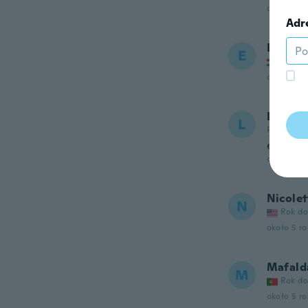
około 5 r
Adr
Edit
E
Rok do
około 5 r
Lissett
L
Rok dołąc
excelen
około 5 r
Nicolet
N
Rok do
około 5 r
Mafald
M
Rok do
około 5 r