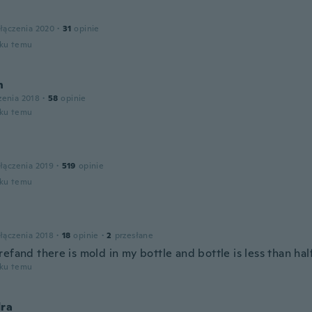
łączenia 2020
·
31
opinie
oku temu
h
zenia 2018
·
58
opinie
oku temu
łączenia 2019
·
519
opinie
oku temu
łączenia 2018
·
18
opinie
·
2
przesłane
efand there is mold in my bottle and bottle is less than hal
oku temu
dra