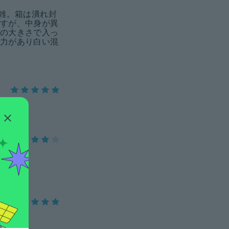
雑。箱は潰れ封
すが、中身が異
の大きさで入っ
力があり白い混