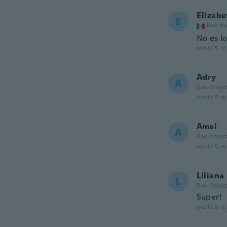
Elizabe
E
Rok do
No es l
około 5 r
Adry
A
Rok dołąc
około 5 r
Amal
A
Rok dołąc
około 5 r
Liliana
L
Rok dołąc
Super!
około 5 r