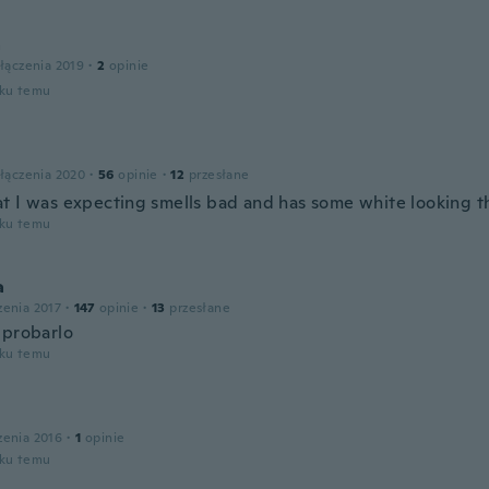
a
łączenia 2019
·
2
opinie
oku temu
łączenia 2020
·
56
opinie
·
12
przesłane
t I was expecting smells bad and has some white looking t
oku temu
a
zenia 2017
·
147
opinie
·
13
przesłane
 probarlo
oku temu
zenia 2016
·
1
opinie
oku temu