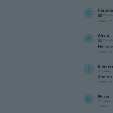
Claudi
C
Rok do
około 5 r
Alicia
A
Rok do
Not wha
około 5 r
Imayar
I
Rok dołąc
Ahora a
około 5 r
Nuria
N
Rok dołąc
około 5 r