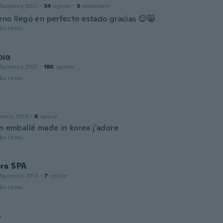
łączenia 2021
·
34
opinie
·
3
przesłane
eno llegó en perfecto estado gracias 😌😸
oku temu
ρια
łączenia 2021
·
180
opinie
oku temu
zenia 2019
·
8
opinie
en emballé made in korea j'adore
oku temu
ra SPA
łączenia 2019
·
7
opinie
oku temu
o