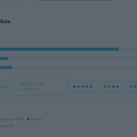
kcie
Najbardziej
ęcie
pomocne
łączenia 2019
·
6
opinie
oku temu