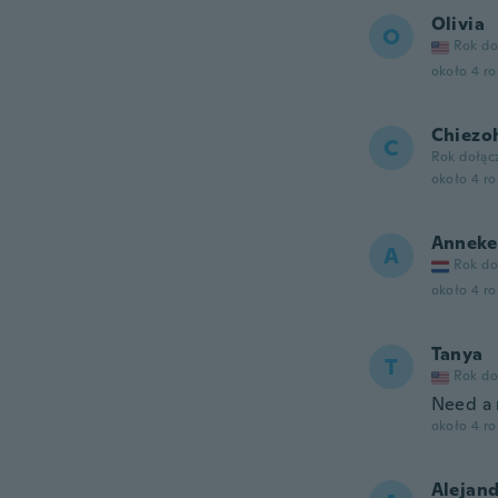
Olivia
O
Rok do
około 4 r
Chiezo
C
Rok dołąc
około 4 r
Anneke
A
Rok do
około 4 r
Tanya
T
Rok do
Need a r
około 4 r
Alejan