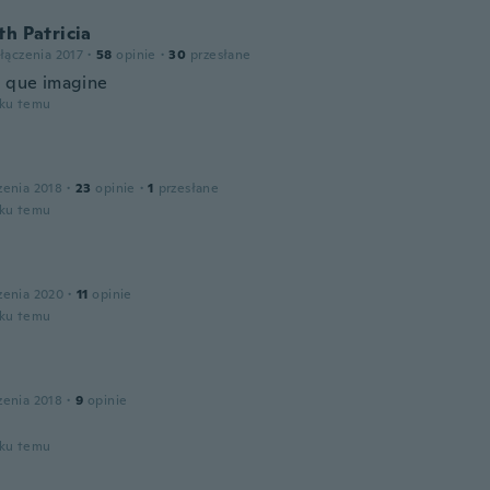
th Patricia
łączenia 2017
·
58
opinie
·
30
przesłane
o que imagine
oku temu
zenia 2018
·
23
opinie
·
1
przesłane
oku temu
zenia 2020
·
11
opinie
oku temu
zenia 2018
·
9
opinie
oku temu