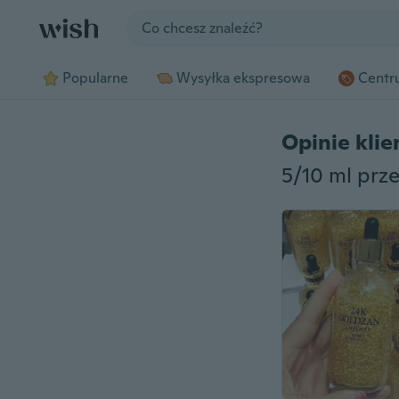
Jump to section
Popularne
Wysyłka ekspresowa
Centru
Opinie kli