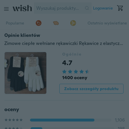
Logowanie
Popularne
Ostatnio wyświetlane
Opinie klientów
Zimowe ciepłe wełniane rękawiczki Rękawice z elastycznej dzianiny Solid Magic Używaj rękawic dotykowych do smartfona
Ogólnie
4.7
1400 oceny
Zobacz szczegóły produktu
oceny
1,106
198