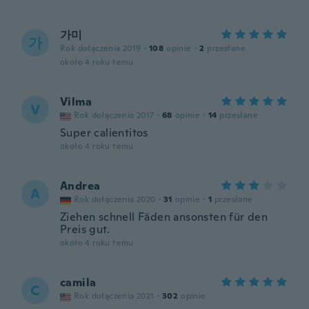
가미
가
Rok dołączenia 2019
·
108
opinie
·
2
przesłane
około 4 roku temu
Vilma
V
Rok dołączenia 2017
·
68
opinie
·
14
przesłane
Super calientitos
około 4 roku temu
Andrea
A
Rok dołączenia 2020
·
31
opinie
·
1
przesłane
Ziehen schnell Fäden ansonsten für den
Preis gut.
około 4 roku temu
camila
C
Rok dołączenia 2021
·
302
opinie