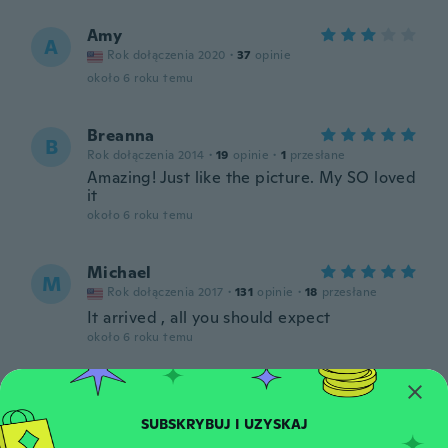
Amy
A
Rok dołączenia 2020
·
37
opinie
około 6 roku temu
Breanna
B
Rok dołączenia 2014
·
19
opinie
·
1
przesłane
Amazing! Just like the picture. My SO loved
it
około 6 roku temu
Michael
M
Rok dołączenia 2017
·
131
opinie
·
18
przesłane
It arrived , all you should expect
około 6 roku temu
SAM
S
Rok dołączenia 2018
·
6
opinie
około 6 roku temu