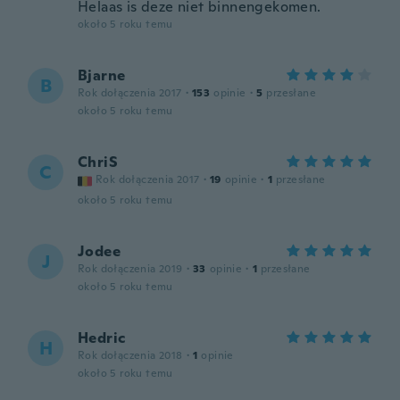
Helaas is deze niet binnengekomen.
około 5 roku temu
Bjarne
B
Rok dołączenia 2017
·
153
opinie
·
5
przesłane
około 5 roku temu
ChriS
C
Rok dołączenia 2017
·
19
opinie
·
1
przesłane
około 5 roku temu
Jodee
J
Rok dołączenia 2019
·
33
opinie
·
1
przesłane
około 5 roku temu
Hedric
H
Rok dołączenia 2018
·
1
opinie
około 5 roku temu