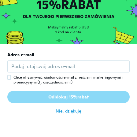
15%RABAT
Rachel
R
DLA TWOJEGO PIERWSZEGO ZAMÓWIENIA
Rok dołączenia 2019
·
13
opinie
·
1
przesłane
The keychain is very nice and good quality.
Maksymalny rabat 5 USD
However, it took way to long to receive
1 kod na klienta.
this.
około 6 roku temu
Adres e-mail
Madelen
M
Rok dołączenia 2016
·
138
opinie
·
2
przesłane
około 6 roku temu
Chcę otrzymywać wiadomości e-mail z treściami marketingowymi i
promocyjnymi (tj. oszczędnościami!)
Jillian
J
Odblokuj 15%rabat
Rok dołączenia 2017
·
49
opinie
·
4
przesłane
około 6 roku temu
Nie, dziękuję
Astrid
A
Rok dołączenia 2016
·
17
opinie
·
1
przesłane
około 6 roku temu