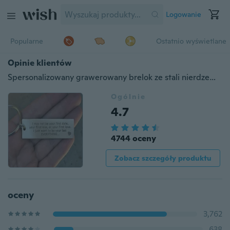
Logowanie
Popularne
Ostatnio wyświetlane
Opinie klientów
Spersonalizowany grawerowany brelok ze stali nierdzewnej, prezent dla chłopaka, męski brelok, niestandardowy brelok, brelok dla chłopaka, prezenty dla mężczyzn, prezent dla męża, rocznica
Ogólnie
4.7
4744 oceny
Zobacz szczegóły produktu
oceny
3,762
638