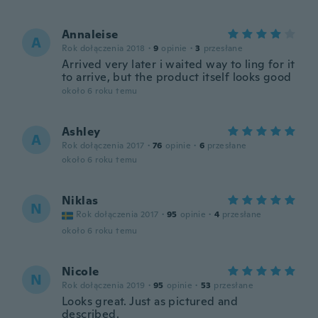
Annaleise
A
Rok dołączenia 2018
·
9
opinie
·
3
przesłane
Arrived very later i waited way to ling for it
to arrive, but the product itself looks good
około 6 roku temu
Ashley
A
Rok dołączenia 2017
·
76
opinie
·
6
przesłane
około 6 roku temu
Niklas
N
Rok dołączenia 2017
·
95
opinie
·
4
przesłane
około 6 roku temu
Nicole
N
Rok dołączenia 2019
·
95
opinie
·
53
przesłane
Looks great. Just as pictured and
described.