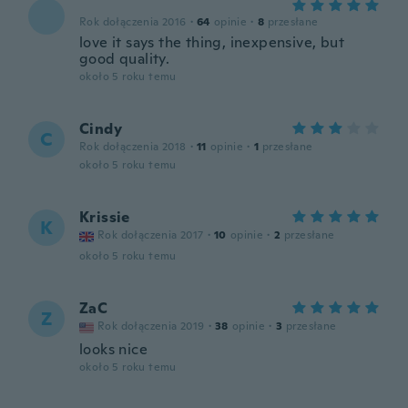
Rok dołączenia 2016
·
64
opinie
·
8
przesłane
love it says the thing, inexpensive, but
good quality.
około 5 roku temu
Cindy
C
Rok dołączenia 2018
·
11
opinie
·
1
przesłane
około 5 roku temu
Krissie
K
Rok dołączenia 2017
·
10
opinie
·
2
przesłane
około 5 roku temu
ZaC
Z
Rok dołączenia 2019
·
38
opinie
·
3
przesłane
looks nice
około 5 roku temu